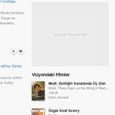
er Coolidge
,
 filmde kendinizi
l Kargo ve
klemekte...
REKLAM YÜKLENİYOR
,
Jeffrey Garcia
,
Vizyondaki Filmler
ayesini anlatır
rer Kalbe
Modi: Deliliğin Kanadında Üç Gün
Modi: Three Days on the Wing of Madness
108 dk
Dram, Komedi
Özgür Kedi Scotty