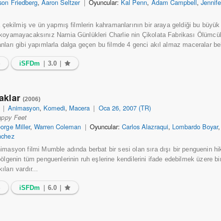
son Friedberg
,
Aaron Seltzer
|
Oyuncular:
Kal Penn
,
Adam Campbell
,
Jennif
a çekilmiş ve ün yapmış filmlerin kahramanlarının bir araya geldiği bu büyük
koyamayacaksınız Narnia Günlükleri Charlie nin Çikolata Fabrikası Ölümcü
nları gibi yapımlarla dalga geçen bu filmde 4 genci akıl almaz maceralar be
4
iSFDm
|
3.0
|
yaklar
(2006)
|
Animasyon
,
Komedi
,
Macera
|
Oca 26, 2007 (TR)
ppy Feet
orge Miller
,
Warren Coleman
|
Oyuncular:
Carlos Alazraqui
,
Lombardo Boyar
nchez
imasyon filmi Mumble adında berbat bir sesi olan sıra dışı bir penguenin hik
bölgenin tüm penguenlerinin ruh eşlerine kendilerini ifade edebilmek üzere bi
ları vardır...
4
iSFDm
|
6.0
|