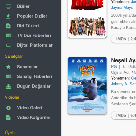
Yönetmen:
Ja
Diziler
Jayma Mays
Popüler Diziler
2000li yıllard
gülmekten alı
Dizi Türleri
Karayip Korsa
TV Dizi Haberleri
IMDb
|
2.
Dijital Platformlar
Sanatçılar
Neşeli A
PG
|
1s 48dk
Sanatçılar
Orjinal Adı:
Ha
Sanatçı Haberleri
Yönetmen:
Ge
Johnny A. Sa
Bugün Doğanlar
Bu sıcacık an
Videolar
Antartika da 
Seslenen Şarkı
Video Galeri
IMDb
|
6.
Video Katgorileri
Üyelik