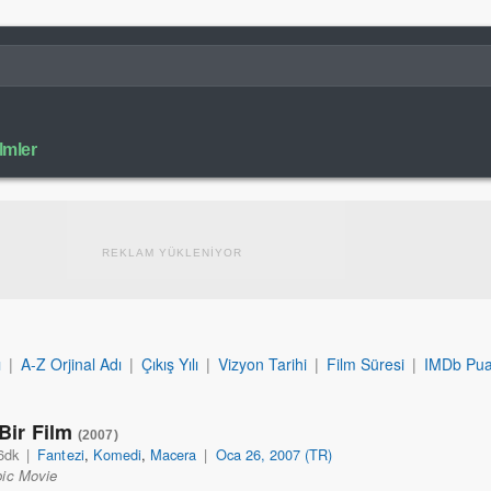
lmler
REKLAM YÜKLENİYOR
ı
|
A-Z Orjinal Adı
|
Çıkış Yılı
|
Vizyon Tarihi
|
Film Süresi
|
IMDb Pua
Bir Film
(2007)
6dk
|
Fantezi
,
Komedi
,
Macera
|
Oca 26, 2007 (TR)
ic Movie