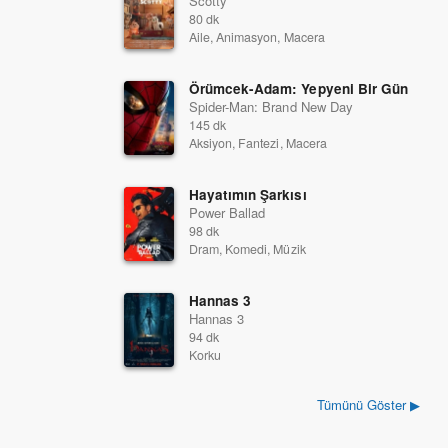
Scotty
80 dk
Aile, Animasyon, Macera
Örümcek-Adam: Yepyeni Bir Gün
Spider-Man: Brand New Day
145 dk
Aksiyon, Fantezi, Macera
Hayatımın Şarkısı
Power Ballad
98 dk
Dram, Komedi, Müzik
Hannas 3
Hannas 3
94 dk
Korku
Tümünü Göster ▶