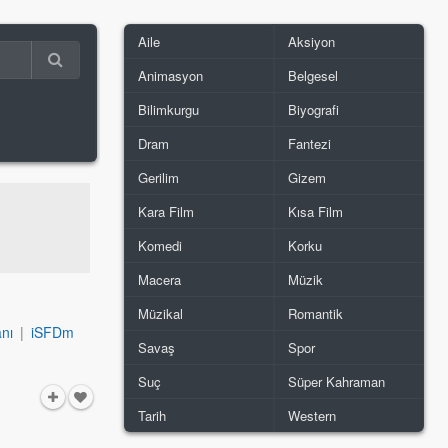
Aile
Aksiyon
Animasyon
Belgesel
Bilimkurgu
Biyografi
Dram
Fantezi
Gerilim
Gizem
Kara Film
Kısa Film
Komedi
Korku
Macera
Müzik
Müzikal
Romantik
nı
|
iSFDm
Savaş
Spor
Suç
Süper Kahraman
Tarih
Western