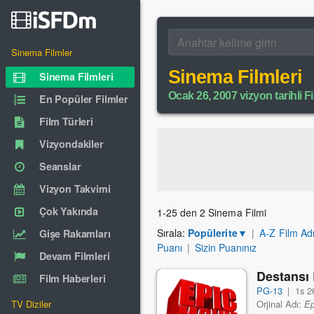
Sinema Filmler
Sinema Filmleri
Sinema Filmleri
Ocak 26, 2007 vizyon tarihli Fi
En Popüler Filmler
Film Türleri
Vizyondakiler
Seanslar
Vizyon Takvimi
Çok Yakında
1-25 den 2 Sinema Filmi
Sırala:
Popülerite
▼
|
A-Z Film Ad
Gişe Rakamları
Puanı
|
Sizin Puanınız
Devam Filmleri
Destansı 
Film Haberleri
PG-13
|
1s 2
TV Diziler
Orjinal Adı:
Ep