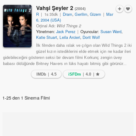
Vahşi Şeyler 2
(2004)
R
|
1s 35dk
|
Dram
,
Gerilim
,
Gizem
|
Mar
6, 2004 (USA)
Orjinal Adı:
Wild Things 2
Yönetmen:
Jack Perez
|
Oyuncular:
Susan Ward
,
Katie Stuart
,
Leila Arcieri
,
Dorit Wolf
İlk filmden daha ıslak ve çılgın olan Wild Things 2 iki
güzel kızın istediklerini elde etmek için ne kadar ileri
gidebileceğini gösteren seksi bir devam filmi Korkunç zengin üvey
babası öldüğünde Britney Havers ın lüks hayatı bitmiş gibi görünür...
IMDb
|
4.5
iSFDm
|
4.0
|
1-25 den 1 Sinema Filmi