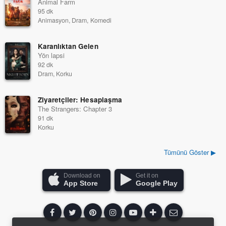
Animal Farm
95 dk
Animasyon, Dram, Komedi
Karanlıktan Gelen
Yön lapsi
92 dk
Dram, Korku
Ziyaretçiler: Hesaplaşma
The Strangers: Chapter 3
91 dk
Korku
Tümünü Göster ▶
Download on
Get it on
App Store
Google Play