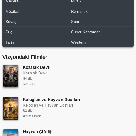
Macera
Müzik
Müzikal
Romantik
Savaş
Spor
Suç
Süper Kahraman
Tarih
Western
Vizyondaki Filmler
Kozalak Devri
Kozalak Devri
94 dk
Komedi
Keloğlan ve Hayvan Dostları
Keloğlan ve Hayvan Dostları
83 dk
Animasyon
Hayvan Çiftliği