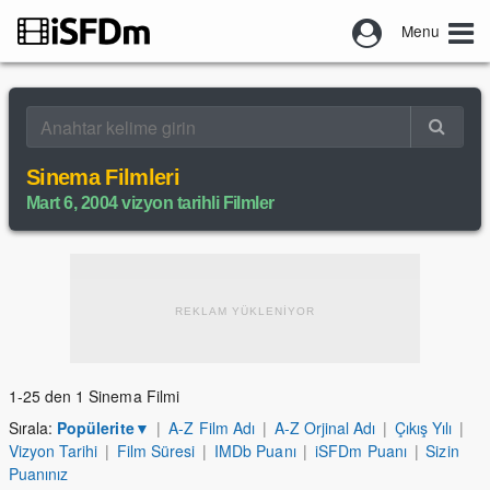
Menu
Sinema Filmleri
Mart 6, 2004 vizyon tarihli Filmler
REKLAM YÜKLENİYOR
1-25 den 1 Sinema Filmi
Sırala:
Popülerite
▼
|
A-Z Film Adı
|
A-Z Orjinal Adı
|
Çıkış Yılı
|
Vizyon Tarihi
|
Film Süresi
|
IMDb Puanı
|
iSFDm Puanı
|
Sizin
Puanınız