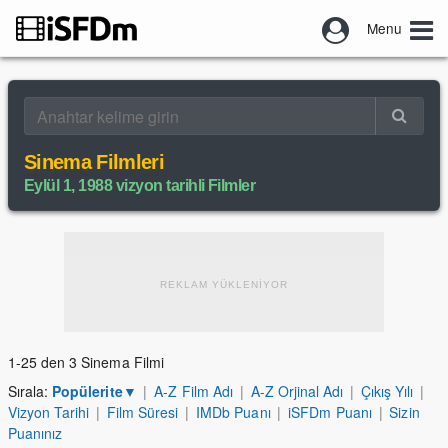
Menu
Sinema Filmleri
Eylül 1, 1988 vizyon tarihli Filmler
REKLAM YÜKLENİYOR
1-25 den 3 Sinema Filmi
Sırala:
Popülerite
▼
|
A-Z Film Adı
|
A-Z Orjinal Adı
|
Çıkış Yılı
|
Vizyon Tarihi
|
Film Süresi
|
IMDb Puanı
|
iSFDm Puanı
|
Sizin
Puanınız