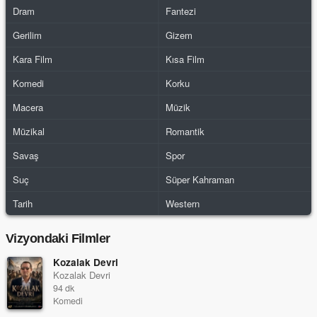
Dram
Fantezi
Gerilim
Gizem
Kara Film
Kısa Film
Komedi
Korku
Macera
Müzik
Müzikal
Romantik
Savaş
Spor
Suç
Süper Kahraman
Tarih
Western
Vizyondaki Filmler
Kozalak Devri
Kozalak Devri
94 dk
Komedi