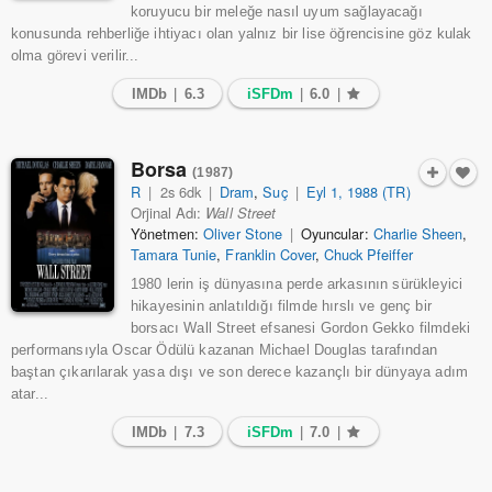
koruyucu bir meleğe nasıl uyum sağlayacağı
konusunda rehberliğe ihtiyacı olan yalnız bir lise öğrencisine göz kulak
olma görevi verilir...
IMDb
|
6.3
iSFDm
|
6.0
|
Borsa
(1987)
R
|
2s 6dk
|
Dram
,
Suç
|
Eyl 1, 1988 (TR)
Orjinal Adı:
Wall Street
Yönetmen:
Oliver Stone
|
Oyuncular:
Charlie Sheen
,
Tamara Tunie
,
Franklin Cover
,
Chuck Pfeiffer
1980 lerin iş dünyasına perde arkasının sürükleyici
hikayesinin anlatıldığı filmde hırslı ve genç bir
borsacı Wall Street efsanesi Gordon Gekko filmdeki
performansıyla Oscar Ödülü kazanan Michael Douglas tarafından
baştan çıkarılarak yasa dışı ve son derece kazançlı bir dünyaya adım
atar...
IMDb
|
7.3
iSFDm
|
7.0
|