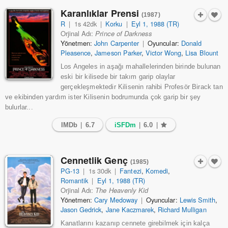
Karanlıklar Prensi
(1987)
R
|
1s 42dk
|
Korku
|
Eyl 1, 1988 (TR)
Orjinal Adı:
Prince of Darkness
Yönetmen:
John Carpenter
|
Oyuncular:
Donald
Pleasence
,
Jameson Parker
,
Victor Wong
,
Lisa Blount
Los Angeles in aşağı mahallelerinden birinde bulunan
eski bir kilisede bir takım garip olaylar
gerçekleşmektedir Kilisenin rahibi Profesör Birack tan
ve ekibinden yardım ister Kilisenin bodrumunda çok garip bir şey
bulurlar...
IMDb
|
6.7
iSFDm
|
6.0
|
Cennetlik Genç
(1985)
PG-13
|
1s 30dk
|
Fantezi
,
Komedi
,
Romantik
|
Eyl 1, 1988 (TR)
Orjinal Adı:
The Heavenly Kid
Yönetmen:
Cary Medoway
|
Oyuncular:
Lewis Smith
,
Jason Gedrick
,
Jane Kaczmarek
,
Richard Mulligan
Kanatlarını kazanıp cennete girebilmek için kalça