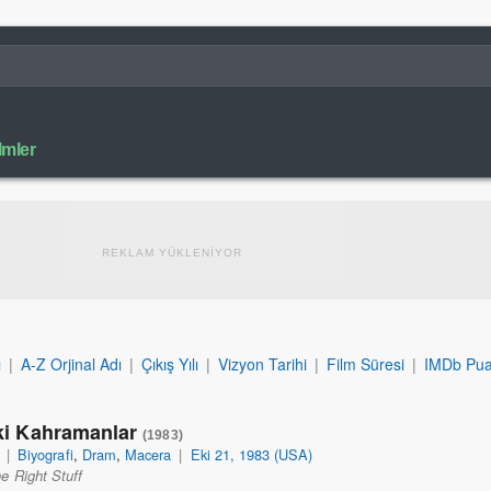
lmler
REKLAM YÜKLENİYOR
ı
|
A-Z Orjinal Adı
|
Çıkış Yılı
|
Vizyon Tarihi
|
Film Süresi
|
IMDb Pua
ki Kahramanlar
(1983)
|
Biyografi
,
Dram
,
Macera
|
Eki 21, 1983 (USA)
e Right Stuff