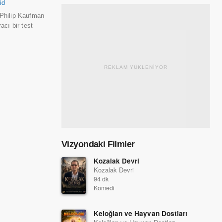
id
 Philip Kaufman
cı bir test
REKLAM YÜKLENİYOR
Vizyondaki Filmler
Kozalak Devri
Kozalak Devri
94 dk
Komedi
Keloğlan ve Hayvan Dostları