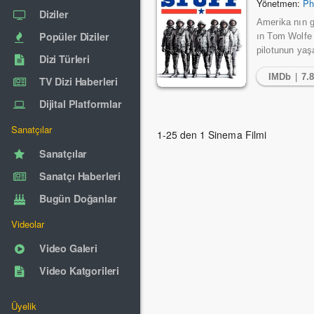
Yönetmen:
Ph
Diziler
Amerika nın g
Popüler Diziler
ın Tom Wolfe 
pilotunun yaş
Dizi Türleri
IMDb
|
7.
TV Dizi Haberleri
Dijital Platformlar
Sanatçılar
1-25 den 1 Sinema Filmi
Sanatçılar
Sanatçı Haberleri
Bugün Doğanlar
Videolar
Video Galeri
Video Katgorileri
Üyelik