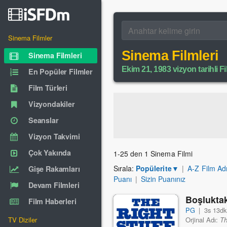
Sinema Filmler
Sinema Filmleri
Sinema Filmleri
Ekim 21, 1983 vizyon tarihli Fi
En Popüler Filmler
Film Türleri
Vizyondakiler
Seanslar
Vizyon Takvimi
Çok Yakında
1-25 den 1 Sinema Filmi
Sırala:
Popülerite
▼
|
A-Z Film Ad
Gişe Rakamları
Puanı
|
Sizin Puanınız
Devam Filmleri
Boşlukta
Film Haberleri
PG
|
3s 13dk
TV Diziler
Orjinal Adı:
Th