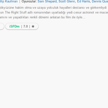
ilip Kaufman
|
Oyuncular:
Sam Shepard
,
Scott Glenn
,
Ed Harris
,
Dennis Qua
ökyüzüne hakim olma ve uzaya yolculuk hayalleri destansı ve görkemliydi
un The Right Stuff adlı romanından uyarladığı yedi cesur astronot ve macera
amını ve yaşadıkları renkli dönemi anlatan bu film de öyle...
8
iSFDm
|
7.0
|