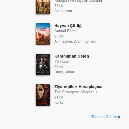
Keloğlan ve Hayvan Dostları
83 dk
Animasyon
Hayvan Çiftliği
Animal Farm
95 dk
Animasyon, Dram, Komedi
Karanlıktan Gelen
Yön lapsi
92 dk
Dram, Korku
Ziyaretçiler: Hesaplaşma
The Strangers: Chapter 3
91 dk
Korku
Tümünü Göster ▶