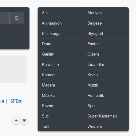
Aile
Aksiyon
Animasyon
Belgesel
Bilimkurgu
Biyografi
Dram
Fantezi
Gerilim
Gizem
Kara Film
Kısa Film
Komedi
Korku
Macera
Müzik
Müzikal
Romantik
nı
|
iSFDm
Savaş
Spor
Suç
Süper Kahraman
Tarih
Western