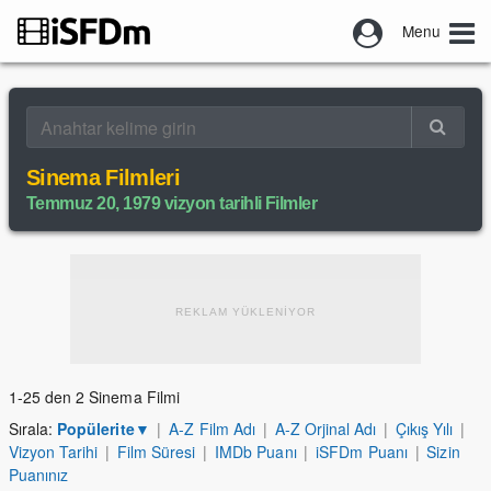
Menu
Sinema Filmleri
Temmuz 20, 1979 vizyon tarihli Filmler
REKLAM YÜKLENİYOR
1-25 den 2 Sinema Filmi
Sırala:
Popülerite
▼
|
A-Z Film Adı
|
A-Z Orjinal Adı
|
Çıkış Yılı
|
Vizyon Tarihi
|
Film Süresi
|
IMDb Puanı
|
iSFDm Puanı
|
Sizin
Puanınız