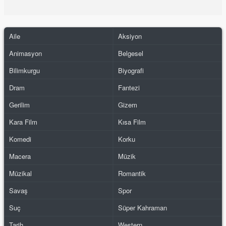
Aile
Aksiyon
Animasyon
Belgesel
Bilimkurgu
Biyografi
Dram
Fantezi
Gerilim
Gizem
Kara Film
Kısa Film
Komedi
Korku
Macera
Müzik
Müzikal
Romantik
Savaş
Spor
Suç
Süper Kahraman
Tarih
Western