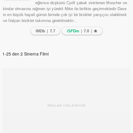
eğlence düşkünü Cyrill çabuk sinirlenen Moocher ve
kindar olmasına rağmen iyi yürekli Mike ile birlikte geçirmektedir Dave
in en büyük hayali günün birinde çok iyi bir bisiklet yarışçısı olabilmek
ve İtalyan bisiklet takımına girebilmektir...
IMDb
|
7.7
iSFDm
|
7.0
|
1-25 den 2 Sinema Filmi
REKLAM YÜKLENİYOR