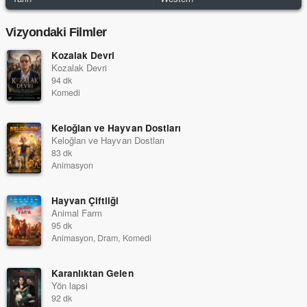
Vizyondaki Filmler
Kozalak Devri
Kozalak Devri
94 dk
Komedi
Keloğlan ve Hayvan Dostları
Keloğlan ve Hayvan Dostları
83 dk
Animasyon
Hayvan Çiftliği
Animal Farm
95 dk
Animasyon, Dram, Komedi
Karanlıktan Gelen
Yön lapsi
92 dk