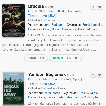
Dracula
(1979)
R
|
1s 49dk
|
Dram
,
Korku
,
Romantik
|
Tem 20, 1979 (USA)
Orjinal Adı:
Dracula
Yönetmen:
John Badham
|
Oyuncular:
Frank Langella
,
Laurence Olivier
,
Donald Pleasence
,
Kate Nelligan
Yıl 1913 tür İngiltere de bir deniz kenarında Demeter
isimli bir yelkenli kuvvetli rüzgarla mücadele ederek
yol almaktadır Fırtına gitgide sertleşmektedir Bir süre sonra kara
görünür Karaya çıktıklarında bir malikanenin varlığını keşfederler...
IMDb
|
6.5
iSFDm
|
7.0
|
Yeniden Başlamak
(1979)
PG
|
1s 41dk
|
Dram
,
Komedi
,
Spor
|
Tem 20, 1979 (USA)
Orjinal Adı:
Breaking Away
Yönetmen:
Peter Yates
|
Oyuncular:
Dennis Quaid
,
Daniel Stern
,
Jackie Earle Haley
,
Dennis Christopher
19 yaşında henüz liseyi bitirmiş olan dave günlerini