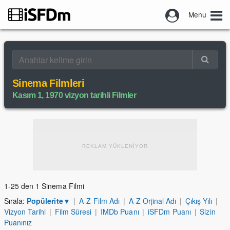
Menu
Sinema Filmleri
Kasım 1, 1970 vizyon tarihli Filmler
REKLAM YÜKLENİYOR
1-25 den 1 Sinema Filmi
Sırala:
Popülerite
▼
|
A-Z Film Adı
|
A-Z Orjinal Adı
|
Çıkış Yılı
|
Vizyon Tarihi
|
Film Süresi
|
IMDb Puanı
|
iSFDm Puanı
|
Sizin
Puanınız