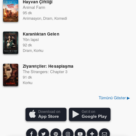
Hayvan Çiftliği
Animal Farm
95 dk
Animasyon, Dram, Komedi
Karanlıktan Gelen
Yön lapsi
92 dk
Dram, Korku
Ziyaretçiler: Hesaplaşma
The Strangers: Chapter 3
91 dk
Korku
Tümünü Göster ▶
Download on
Get it on
App Store
Google Play