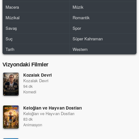
Macera
Müzik
Müzikal
Romantik
Savaş
Spor
Suç
Süper Kahraman
Tarih
Western
Vizyondaki Filmler
Kozalak Devri
Kozalak Devri
94 dk
Komedi
Keloğlan ve Hayvan Dostları
Keloğlan ve Hayvan Dostları
83 dk
Animasyon