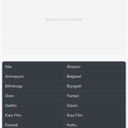
REKLAM YÜKLENİYOR
Aile
Aksiyon
Animasyon
Belgesel
Bilimkurgu
Biyografi
Dram
Fantezi
Gerilim
Gizem
Kara Film
Kısa Film
Komedi
Korku