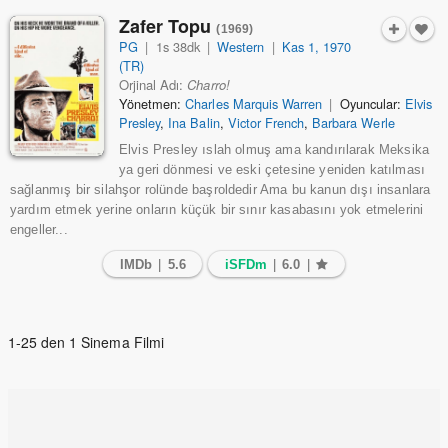
Zafer Topu
(1969)
PG
|
1s 38dk
|
Western
|
Kas 1, 1970
(TR)
Orjinal Adı:
Charro!
Yönetmen:
Charles Marquis Warren
|
Oyuncular:
Elvis
Presley
,
Ina Balin
,
Victor French
,
Barbara Werle
Elvis Presley ıslah olmuş ama kandırılarak Meksika
ya geri dönmesi ve eski çetesine yeniden katılması
sağlanmış bir silahşor rolünde başroldedir Ama bu kanun dışı insanlara
yardım etmek yerine onların küçük bir sınır kasabasını yok etmelerini
engeller...
IMDb
|
5.6
iSFDm
|
6.0
|
1-25 den 1 Sinema Filmi