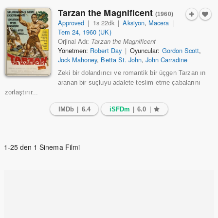
Tarzan the Magnificent
(1960)
Approved
|
1s 22dk
|
Aksiyon
,
Macera
|
Tem 24, 1960 (UK)
Orjinal Adı:
Tarzan the Magnificent
Yönetmen:
Robert Day
|
Oyuncular:
Gordon Scott
,
Jock Mahoney
,
Betta St. John
,
John Carradine
Zeki bir dolandırıcı ve romantik bir üçgen Tarzan ın
aranan bir suçluyu adalete teslim etme çabalarını
zorlaştırır...
IMDb
|
6.4
iSFDm
|
6.0
|
1-25 den 1 Sinema Filmi