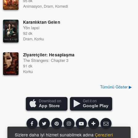
95 dk
Animasyon, Dram, Komedi
Karanlıktan Gelen
Yön lapsi
92 dk
Dram, Korku
Ziyaretçiler: Hesaplaşma
The Strangers: Chapter 3
91 dk
Korku
Tümünü Göster ▶
Download on
Get it on
App Store
Google Play
Sizlere daha iyi hizmet sunabilmek adına
Çerezleri