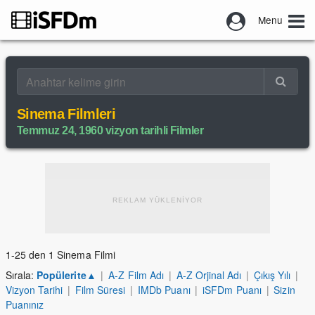
Menu
Sinema Filmleri
Temmuz 24, 1960 vizyon tarihli Filmler
REKLAM YÜKLENİYOR
1-25 den 1 Sinema Filmi
Sırala:
Popülerite
▲
|
A-Z Film Adı
|
A-Z Orjinal Adı
|
Çıkış Yılı
|
Vizyon Tarihi
|
Film Süresi
|
IMDb Puanı
|
iSFDm Puanı
|
Sizin
Puanınız