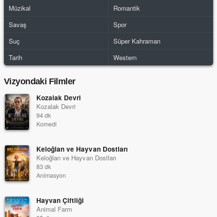
Müzikal
Romantik
Savaş
Spor
Suç
Süper Kahraman
Tarih
Western
Vizyondaki Filmler
Kozalak Devri
Kozalak Devri
94 dk
Komedi
Keloğlan ve Hayvan Dostları
Keloğlan ve Hayvan Dostları
83 dk
Animasyon
Hayvan Çiftliği
Animal Farm