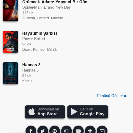
Örümcek-Adam: Yepyeni Bir Gün
Spider-Man: Brand New Day
145 dk
Aksiyon, Fantezi, Macera
Hayatımın Şarkısı
Power Ballad
98 dk
Dram, Komedi, Müzik
Hannas 3
Hannas 3
94 dk
Korku
Tümünü Göster ▶
Download on
Get it on
App Store
Google Play