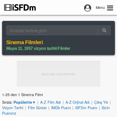
Menu
Sinema Filmleri
Mayıs 11, 1957 vizyon tarihli Filmler
REKLAM YÜKLENİYOR
1-25 den 1 Sinema Filmi
Sırala:
Popülerite
▼
|
A-Z Film Adı
|
A-Z Orjinal Adı
|
Çıkış Yılı
|
Vizyon Tarihi
|
Film Süresi
|
IMDb Puanı
|
iSFDm Puanı
|
Sizin
Puanınız