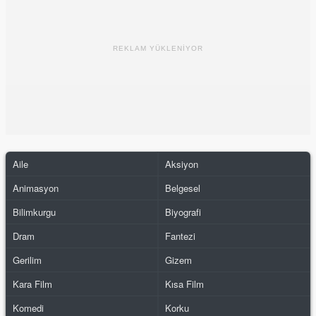
REKLAM YÜKLENİYOR
Aile
Aksiyon
Animasyon
Belgesel
Bilimkurgu
Biyografi
Dram
Fantezi
Gerilim
Gizem
Kara Film
Kısa Film
Komedi
Korku