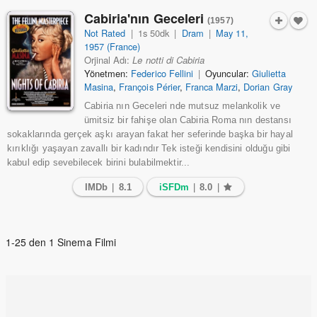
Cabiria'nın Geceleri
(1957)
Not Rated
|
1s 50dk
|
Dram
|
May 11,
1957 (France)
Orjinal Adı:
Le notti di Cabiria
Yönetmen:
Federico Fellini
|
Oyuncular:
Giulietta
Masina
,
François Périer
,
Franca Marzi
,
Dorian Gray
Cabiria nın Geceleri nde mutsuz melankolik ve
ümitsiz bir fahişe olan Cabiria Roma nın destansı
sokaklarında gerçek aşkı arayan fakat her seferinde başka bir hayal
kırıklığı yaşayan zavallı bir kadındır Tek isteği kendisini olduğu gibi
kabul edip sevebilecek birini bulabilmektir...
IMDb
|
8.1
iSFDm
|
8.0
|
1-25 den 1 Sinema Filmi