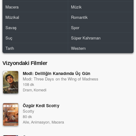
Macera
Müzik
Müzikal
Romantik
Savaş
Spor
Suç
Süper Kahraman
Tarih
Western
Vizyondaki Filmler
Modi: Deliliğin Kanadında Üç Gün
Modi: Three Days on the Wing of Madness
108 dk
Dram, Komedi
Özgür Kedi Scotty
Scotty
80 dk
Aile, Animasyon, Macera