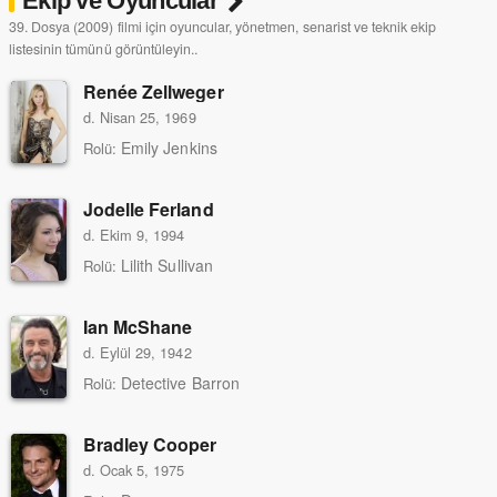
Ekip ve Oyuncular
39. Dosya (2009) filmi için oyuncular, yönetmen, senarist ve teknik ekip
listesinin tümünü görüntüleyin..
Renée Zellweger
d. Nisan 25, 1969
Emily Jenkins
Rolü:
Jodelle Ferland
d. Ekim 9, 1994
Lilith Sullivan
Rolü:
Ian McShane
d. Eylül 29, 1942
Detective Barron
Rolü:
Bradley Cooper
d. Ocak 5, 1975