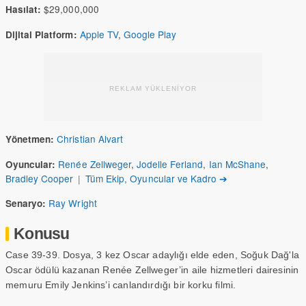
$29,000,000
Hasılat:
Apple TV
,
Google Play
Dijital Platform:
REKLAM YÜKLENİYOR
Christian Alvart
Yönetmen:
Renée Zellweger
,
Jodelle Ferland
,
Ian McShane
,
Oyuncular:
Bradley Cooper
|
Tüm Ekip, Oyuncular ve Kadro ➔
Ray Wright
Senaryo:
Konusu
Case 39-39. Dosya, 3 kez Oscar adaylığı elde eden, Soğuk Dağ'la
Oscar ödülü kazanan Renée Zellweger’in aile hizmetleri dairesinin
memuru Emily Jenkins’i canlandırdığı bir korku filmi.