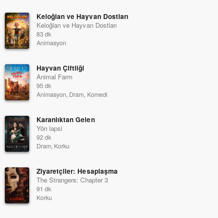
Keloğlan ve Hayvan Dostları
Keloğlan ve Hayvan Dostları
83 dk
Animasyon
Hayvan Çiftliği
Animal Farm
95 dk
Animasyon, Dram, Komedi
Karanlıktan Gelen
Yön lapsi
92 dk
Dram, Korku
Ziyaretçiler: Hesaplaşma
The Strangers: Chapter 3
91 dk
Korku