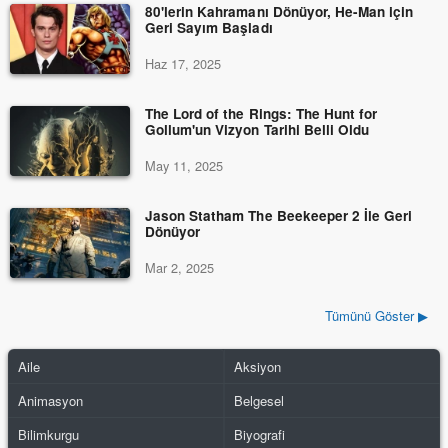
80'lerin Kahramanı Dönüyor, He-Man için
Geri Sayım Başladı
Haz 17, 2025
The Lord of the Rings: The Hunt for
Gollum'un Vizyon Tarihi Belli Oldu
May 11, 2025
Jason Statham The Beekeeper 2 İle Geri
Dönüyor
Mar 2, 2025
Tümünü Göster ▶
Aile
Aksiyon
Animasyon
Belgesel
Bilimkurgu
Biyografi