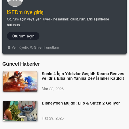
iSFDm üye girişi
Oturum açın veya yeni üyelik hesabınızı oluşturun. Etkileşimlerde
bulunun..
Oturum açın
Yeni üyelik
Şifremi unuttum
Güncel Haberler
Sonic 4 İçin Yıldızlar Geçidi: Keanu Reeves
ve Idris Elba’nın Yanına Dev İsimler Katıldı!
Mar 22, 2026
Disney'den Müjde: Lilo & Stitch 2 Geliyor
Haz 29, 2025