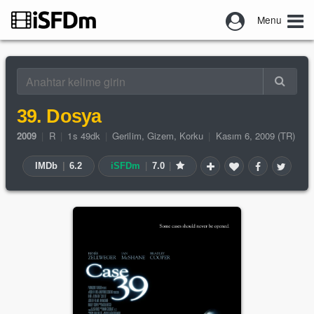
Menu
39. Dosya
2009
|
R
|
1s 49dk
|
Gerilim
,
Gizem
,
Korku
|
Kasım 6, 2009 (TR)
IMDb
|
6.2
iSFDm
|
7.0
|