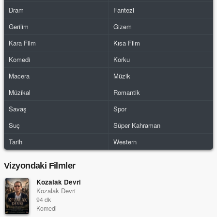
Dram
Fantezi
Gerilim
Gizem
Kara Film
Kısa Film
Komedi
Korku
Macera
Müzik
Müzikal
Romantik
Savaş
Spor
Suç
Süper Kahraman
Tarih
Western
Vizyondaki Filmler
Kozalak Devri
Kozalak Devri
94 dk
Komedi