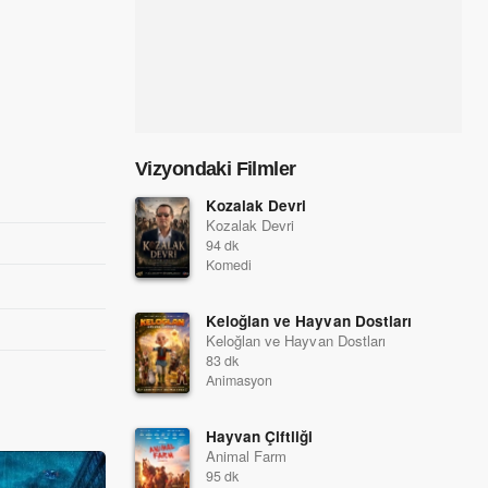
Vizyondaki Filmler
Kozalak Devri
Kozalak Devri
94 dk
Komedi
Keloğlan ve Hayvan Dostları
Keloğlan ve Hayvan Dostları
83 dk
Animasyon
Hayvan Çiftliği
Animal Farm
95 dk