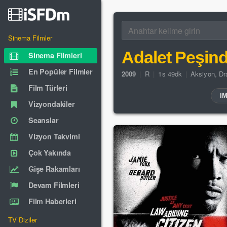
Sinema Filmler
Adalet Peşin
Sinema Filmleri
En Popüler Filmler
2009
|
R
|
1s 49dk
|
Aksiyon
,
Dr
Film Türleri
I
Vizyondakiler
Seanslar
Vizyon Takvimi
Çok Yakında
Gişe Rakamları
Devam Filmleri
Film Haberleri
TV Diziler