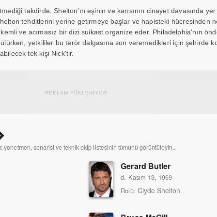
tmediği takdirde, Shelton'ın eşinin ve karısının cinayet davasında yer a
helton tehditlerini yerine getirmeye başlar ve hapisteki hücresinden 
li ve acımasız bir dizi suikast organize eder. Philadelphia'nın önde
rülürken, yetkililer bu terör dalgasına son veremedikleri için şehirde
ilecek tek kişi Nick'tir.
REKLAM YÜKLENİYOR
, yönetmen, senarist ve teknik ekip listesinin tümünü görüntüleyin..
Gerard Butler
d. Kasım 13, 1969
Clyde Shelton
Rolü: