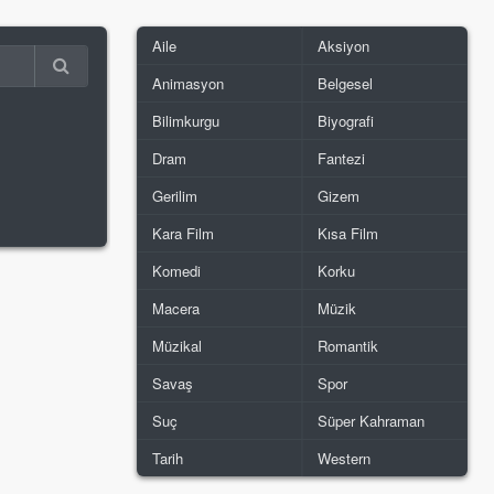
Aile
Aksiyon
Animasyon
Belgesel
Bilimkurgu
Biyografi
Dram
Fantezi
Gerilim
Gizem
Kara Film
Kısa Film
Komedi
Korku
Macera
Müzik
Müzikal
Romantik
Savaş
Spor
Suç
Süper Kahraman
Tarih
Western