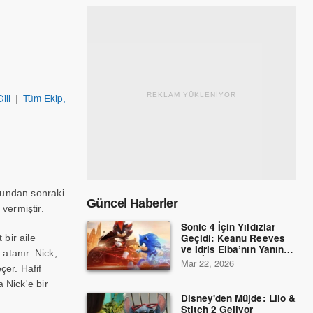
ill
|
Tüm Ekip,
REKLAM YÜKLENİYOR
 bundan sonraki
Güncel Haberler
vermiştir.
Sonic 4 İçin Yıldızlar
Geçidi: Keanu Reeves
 bir aile
ve Idris Elba’nın Yanına
atanır. Nick,
Dev İsimler Katıldı!
Mar 22, 2026
çer. Hafif
a Nick'e bir
Disney'den Müjde: Lilo &
Stitch 2 Geliyor