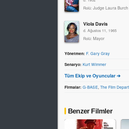
Judge Laura Burch
Rolü:
Viola Davis
d. Ağustos 11, 1965
Mayor
Rolü:
F. Gary Gray
Yönetmen:
Kurt Wimmer
Senaryo:
Tüm Ekip ve Oyuncular ➔
G-BASE
,
The Film Depar
Firmalar:
Benzer Filmler