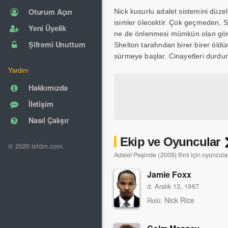
Oturum Açın
Nick kusurlu adalet sistemini düzel
isimler ölecektir. Çok geçmeden, S
Yeni Üyelik
ne de önlenmesi mümkün olan görkem
Şifremi Unuttum
Shelton tarafından birer birer öldü
sürmeye başlar. Cinayetleri durdurab
Yardım
Hakkımızda
İletişim
Nasıl Çalışır
Ekip ve Oyuncular
© 2020 isfdm.com
Adalet Peşinde (2009) filmi için oyuncular
Jamie Foxx
d. Aralık 13, 1967
Nick Rice
Rolü: