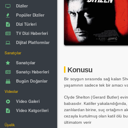
Diziler
Popüler Diziler
Dizi Türleri
TV Dizi Haberleri
Dijital Platformlar
Sanatçılar
Sanatçılar
Konusu
Sanatçı Haberleri
Bir soygun sırasında sağ kalan She
Bugün Doğanlar
yaşamının sadece tek bir amacı var
Videolar
Clyde Shelton (Gerard Butler) evine
Video Galeri
babasıdır. Katiller yakalandığında,
Video Katgorileri
zanlılardan birine, suç ortağının al
cezayla kurtulmuş olan katil ölü bu
ültimatom verir
Üyelik