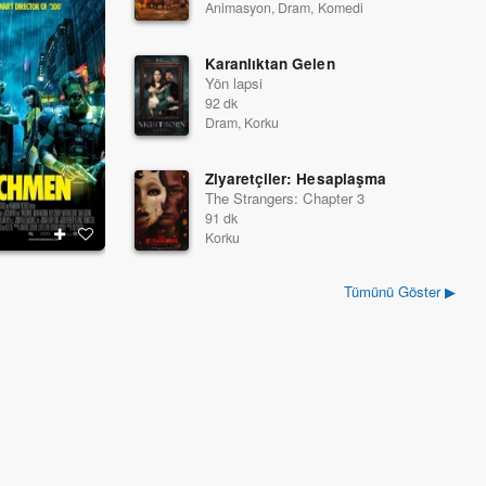
Animasyon, Dram, Komedi
Karanlıktan Gelen
Yön lapsi
92 dk
Dram, Korku
Ziyaretçiler: Hesaplaşma
The Strangers: Chapter 3
91 dk
Korku
Zombieland
Tek Başına Bir Ada
Tümünü Göster ▶
2009
2009