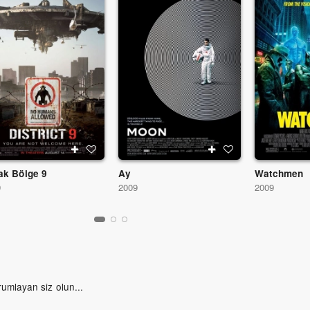
ak Bölge 9
Ay
Watchmen
9
2009
2009
rumlayan siz olun...