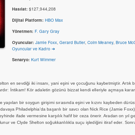
$127,944,208
Hasılat:
HBO Max
Dijital Platform:
F. Gary Gray
Yönetmen:
Jamie Foxx
,
Gerard Butler
,
Colm Meaney
,
Bruce McG
Oyuncular:
Oyuncular ve Kadro ➔
Kurt Wimmer
Senaryo:
lton en sevdiği iki insanı, yani eşini ve çocuğunu kaybetmiştir. Artık
dır: İntikam! Kör adaletin gözünü bizzat kendi elleriyle açmaya karar 
 yapılan bir soygun girişimi sırasında eşini ve kızını kaybeden dürüst
 davaya Philadelphia'da başarılı bir savcı olan Nick Rice (Jamie Foxx) 
eyhinde ifade vermesine karşılık hafif bir ceza önerir. Aradan on yıl ge
lunur ve Clyde Shelton soğukkanlılıkla suçu işlediğini itiraf eder. Sonr