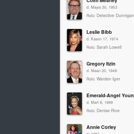
Colm Meaney
d. Mayıs 30, 1953
Detective Dunnigan
Rolü:
Leslie Bibb
d. Kasım 17, 1974
Sarah Lowell
Rolü:
Gregory Itzin
d. Nisan 20, 1948
Warden Iger
Rolü:
Emerald-Angel Youn
d. Mart 8, 1999
Denise Rice
Rolü:
Annie Corley
d. 1952