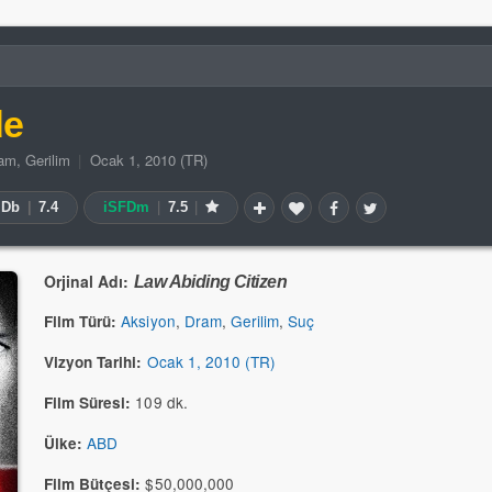
de
am
,
Gerilim
|
Ocak 1, 2010 (TR)
MDb
|
7.4
iSFDm
|
7.5
|
Orjinal Adı:
Law Abiding Citizen
Aksiyon
,
Dram
,
Gerilim
,
Suç
Film Türü:
Ocak 1, 2010 (TR)
Vizyon Tarihi:
109 dk.
Film Süresi:
ABD
Ülke:
$50,000,000
Film Bütçesi: