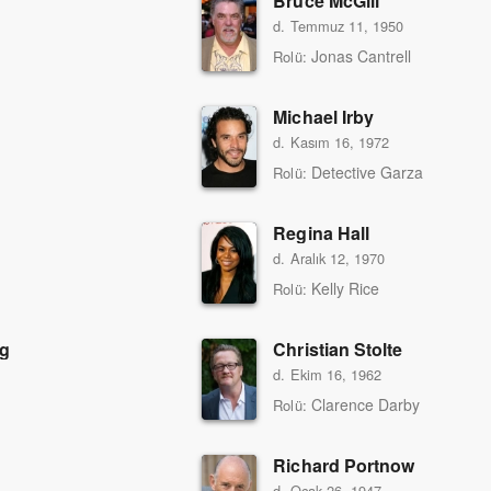
Bruce McGill
d. Temmuz 11, 1950
Jonas Cantrell
Rolü:
Michael Irby
d. Kasım 16, 1972
Detective Garza
Rolü:
Regina Hall
d. Aralık 12, 1970
Kelly Rice
Rolü:
g
Christian Stolte
d. Ekim 16, 1962
Clarence Darby
Rolü:
Richard Portnow
d. Ocak 26, 1947