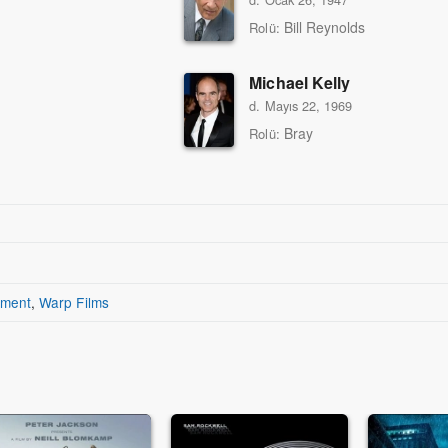
Bill Reynolds
Rolü:
Michael Kelly
d. Mayıs 22, 1969
Bray
Rolü:
tment
,
Warp Films