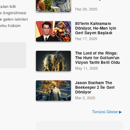
lan kilit
Haz 29, 2025
ne öngörülmesi
 gelen isimleri
80'lerin Kahramanı
 korku hüküm
Dönüyor, He-Man için
Geri Sayım Başladı
Haz 17, 2025
The Lord of the Rings:
The Hunt for Gollum'un
Vizyon Tarihi Belli Oldu
May 11, 2025
Jason Statham The
Beekeeper 2 İle Geri
Dönüyor
Mar 2, 2025
Tümünü Göster ▶