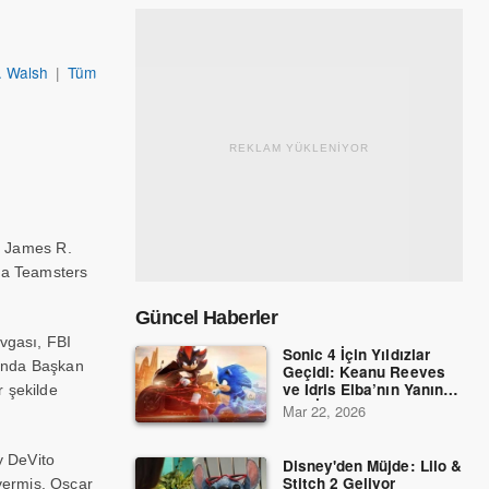
. Walsh
|
Tüm
REKLAM YÜKLENİYOR
ri James R.
 da Teamsters
Güncel Haberler
avgası, FBI
Sonic 4 İçin Yıldızlar
nunda Başkan
Geçidi: Keanu Reeves
ve Idris Elba’nın Yanına
r şekilde
Dev İsimler Katıldı!
Mar 22, 2026
y DeVito
Disney'den Müjde: Lilo &
Stitch 2 Geliyor
vermiş. Oscar