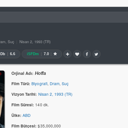
ram
,
Suç
|
Nisan 2, 1993 (TR)
MDb
|
6.6
iSFDm
|
7.0
|
Orjinal Adı:
Hoffa
Biyografi
,
Dram
,
Suç
Film Türü:
Nisan 2, 1993 (TR)
Vizyon Tarihi:
140 dk.
Film Süresi:
ABD
Ülke:
$35,000,000
Film Bütçesi: