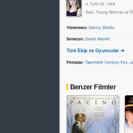
d. Eylül 29, 1958
Young Woman at 
Rolü:
Danny DeVito
Yönetmen:
David Mamet
Senaryo:
Tüm Ekip ve Oyuncular ➔
Twentieth Century Fox
,
J
Firmalar:
Benzer Filmler