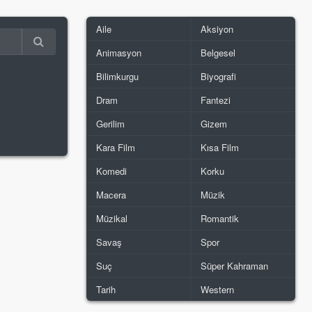
Aile
Aksiyon
Animasyon
Belgesel
Bilimkurgu
Biyografi
Dram
Fantezi
Gerilim
Gizem
Kara Film
Kısa Film
Komedi
Korku
Macera
Müzik
Müzikal
Romantik
Savaş
Spor
Suç
Süper Kahraman
Tarih
Western