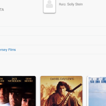
Solly Stein
Rolü:
RTA
ersey Films