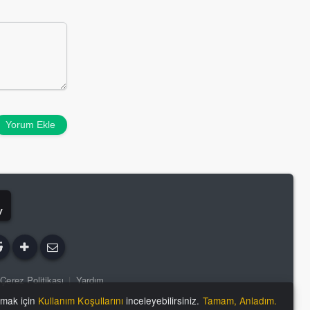
Yorum Ekle
y
Çerez Politikası
|
Yardım
lmak için
Kullanım Koşullarını
inceleyebilirsiniz.
Tamam, Anladım.