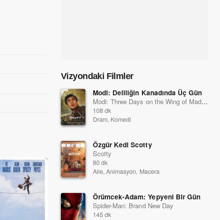
Vizyondaki Filmler
Modi: Deliliğin Kanadında Üç Gün
Modi: Three Days on the Wing of Madness
108 dk
Dram, Komedi
Özgür Kedi Scotty
Scotty
80 dk
Aile, Animasyon, Macera
Örümcek-Adam: Yepyeni Bir Gün
Spider-Man: Brand New Day
145 dk