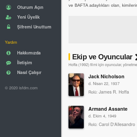
ve BAFTA adaylıkları olan, kimilerin
Oturum Açın
Yeni Üyelik
Şifremi Unuttum
Yardım
Hakkımızda
Ekip ve Oyuncular
İletişim
Hoffa (1992) filmi için oyuncular, yönetme
Nasıl Çalışır
Jack Nicholson
d. Nisan 22, 1937
© 2020 isfdm.com
James R. Hoffa
Rolü:
Armand Assante
d. Ekim 4, 1949
Carol D'Allesandro
Rolü: