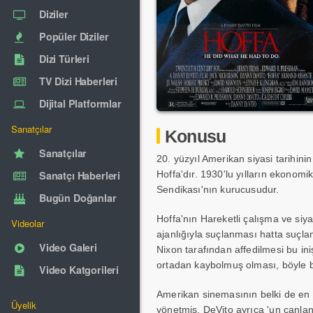
Diziler
Popüler Diziler
Dizi Türleri
TV Dizi Haberleri
Dijital Platformlar
Sanatçılar
Konusu
Sanatçılar
20. yüzyıl Amerikan siyasi tarihinin
Sanatçı Haberleri
Hoffa'dır. 1930'lu yılların ekonomi
Sendikası'nın kurucusudur.
Bugün Doğanlar
Hoffa'nın Hareketli çalışma ve siya
Videolar
ajanlığıyla suçlanması hatta suçla
Video Galeri
Nixon tarafından affedilmesi bu ini
ortadan kaybolmuş olması, böyle bi
Video Katgorileri
Amerikan sinemasının belki de en g
Üyelik
yönetmiş. DeVito ayrıca 'un canlan