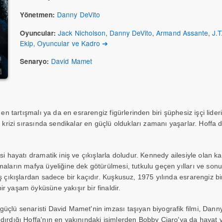
Danny DeVito
Yönetmen:
Jack Nicholson
,
Danny DeVito
,
Armand Assante
,
J.T
Oyuncular:
Ekip, Oyuncular ve Kadro ➔
David Mamet
Senaryo:
 en tartışmalı ya da en esrarengiz figürlerinden biri şüphesiz işçi lide
k krizi sırasında sendikalar en güçlü oldukları zamanı yaşarlar. Hoffa
si hayatı dramatik iniş ve çıkışlarla doludur. Kennedy ailesiyle olan k
maların mafya üyeliğine dek götürülmesi, tutkulu geçen yılları ve so
ş çıkışlardan sadece bir kaçıdır. Kuşkusuz, 1975 yılında esrarengiz bi
r yaşam öyküsüne yakışır bir finaldir.
üçlü senaristi David Mamet'nin imzası taşıyan biyografik filmi, Dann
dırdığı Hoffa'nın en yakınındaki isimlerden Bobby Ciaro'ya da hayat 