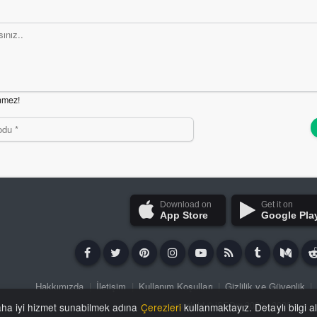
nmez!
Download on
Get it on
App Store
Google Pla
Hakkımızda
|
İletişim
|
Kullanım Koşulları
|
Gizlilik ve Güvenlik
|
Copyright ©
iSFDm
2020 - 2026
aha iyi hizmet sunabilmek adına
Çerezleri
kullanmaktayız. Detaylı bilgi a