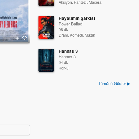
Aksiyon, Fantezi, Macera
Hayatımın Şarkısı
Power Ballad
98 dk
Dram, Komedi, Müzik
r
Kuzenim Vinny
Oyuncu
Hannas 3
1992
1992
Hannas 3
94 dk
Korku
Tümünü Göster ▶