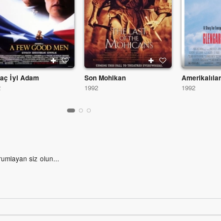
kaç İyi Adam
Son Mohikan
Amerikalıla
2
1992
1992
rumlayan siz olun...