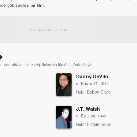
ce çok sevilen bir film.
REKLAM YÜKLENİYOR
n, senarist ve teknik ekip listesinin tümünü görüntüleyin..
Danny DeVito
d. Kasım 17, 1944
Bobby Ciaro
Rolü:
J.T. Walsh
d. Eylül 28, 1943
Fitzsimmons
Rolü: