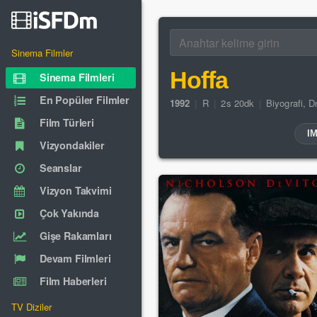
Sinema Filmler
Hoffa
Sinema Filmleri
En Popüler Filmler
1992
|
R
|
2s 20dk
|
Biyografi
,
D
Film Türleri
I
Vizyondakiler
Seanslar
Vizyon Takvimi
Çok Yakında
Gişe Rakamları
Devam Filmleri
Film Haberleri
TV Diziler