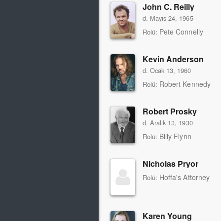
John C. Reilly
d. Mayıs 24, 1965
Pete Connelly
Rolü:
Kevin Anderson
d. Ocak 13, 1960
Robert Kennedy
Rolü:
Robert Prosky
d. Aralık 13, 1930
Billy Flynn
Rolü:
Nicholas Pryor
Hoffa's Attorney
Rolü:
Karen Young