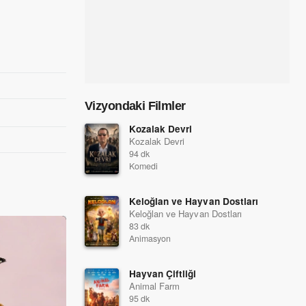
Vizyondaki Filmler
Kozalak Devri
Kozalak Devri
94 dk
Komedi
Keloğlan ve Hayvan Dostları
Keloğlan ve Hayvan Dostları
83 dk
Animasyon
Hayvan Çiftliği
Animal Farm
95 dk