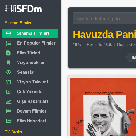
Sinema Filmler
Havuzda Pan
Sinema Filmleri
En Popüler Filmler
1975
|
PG
|
1s 48dk
|
Dram
,
Gi
Film Türleri
I
Vizyondakiler
Seanslar
Vizyon Takvimi
Çok Yakında
Gişe Rakamları
Devam Filmleri
Film Haberleri
TV Diziler