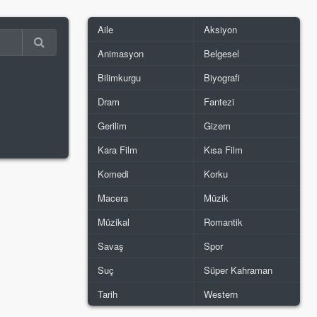
Aile
Aksiyon
Animasyon
Belgesel
Bilimkurgu
Biyografi
Dram
Fantezi
Gerilim
Gizem
Kara Film
Kısa Film
Komedi
Korku
Macera
Müzik
Müzikal
Romantik
Savaş
Spor
Suç
Süper Kahraman
Tarih
Western