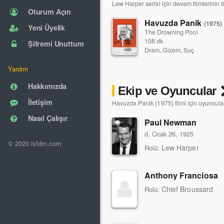
Lew Harper serisi için devam filmlerinin 
Oturum Açın
Havuzda Panik
(1975)
Yeni Üyelik
The Drowning Pool
108 dk
Şifremi Unuttum
Dram, Gizem, Suç
Yardım
Hakkımızda
Ekip ve Oyuncular
İletişim
Havuzda Panik (1975) filmi için oyuncular
Nasıl Çalışır
Paul Newman
d. Ocak 26, 1925
© 2020 isfdm.com
Lew Harper
Rolü:
Anthony Franciosa
Chief Broussard
Rolü: