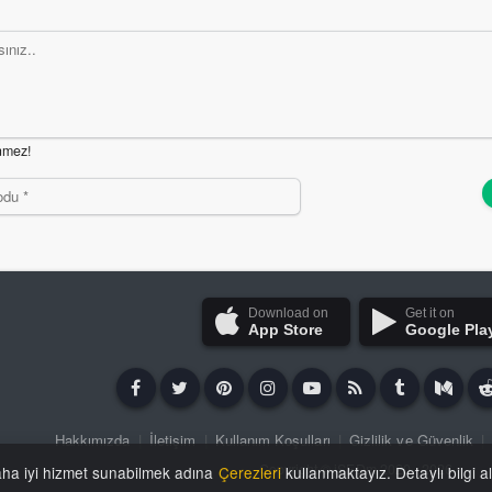
nmez!
Download on
Get it on
App Store
Google Pla
Hakkımızda
|
İletişim
|
Kullanım Koşulları
|
Gizlilik ve Güvenlik
|
Copyright ©
iSFDm
2020 - 2026
aha iyi hizmet sunabilmek adına
Çerezleri
kullanmaktayız. Detaylı bilgi a