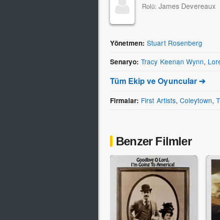
James Devereaux
Rolü:
Stuart Rosenberg
Yönetmen:
Tracy Keenan Wynn
,
Lor
Senaryo:
Tüm Ekip ve Oyuncular ➔
First Artists
,
Coleytown
,
T
Firmalar:
Benzer Filmler