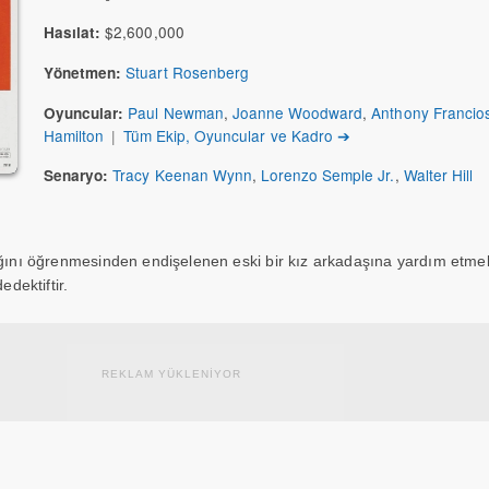
$2,600,000
Hasılat:
Stuart Rosenberg
Yönetmen:
Paul Newman
,
Joanne Woodward
,
Anthony Francio
Oyuncular:
Hamilton
|
Tüm Ekip, Oyuncular ve Kadro ➔
Tracy Keenan Wynn
,
Lorenzo Semple Jr.
,
Walter Hill
Senaryo:
ığını öğrenmesinden endişelenen eski bir kız arkadaşına yardım etmek
edektiftir.
REKLAM YÜKLENİYOR