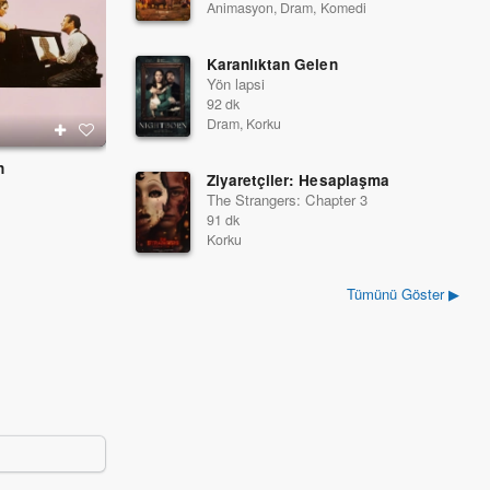
Animasyon, Dram, Komedi
Karanlıktan Gelen
Yön lapsi
92 dk
Dram, Korku
n
Firar
Kanunsuz Yol
Ziyaretçiler: Hesaplaşma
1975
1975
The Strangers: Chapter 3
91 dk
Korku
Tümünü Göster ▶