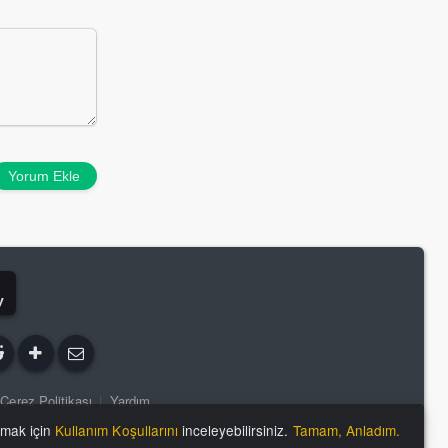
Yorum Ekle
y
Çerez Politikası
|
Yardım
lmak için
Kullanım Koşullarını
inceleyebilirsiniz.
Tamam, Anladım.