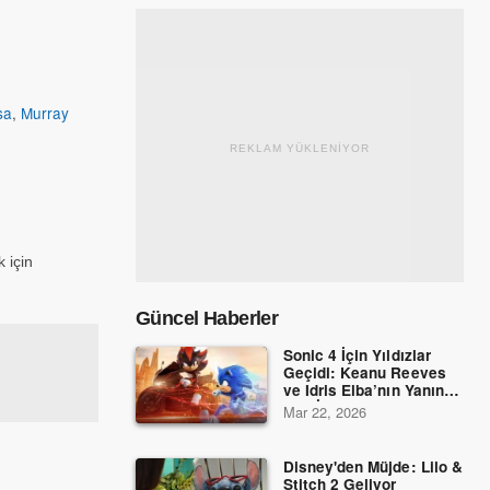
sa
,
Murray
REKLAM YÜKLENİYOR
 için
Güncel Haberler
Sonic 4 İçin Yıldızlar
Geçidi: Keanu Reeves
ve Idris Elba’nın Yanına
Dev İsimler Katıldı!
Mar 22, 2026
Disney'den Müjde: Lilo &
Stitch 2 Geliyor