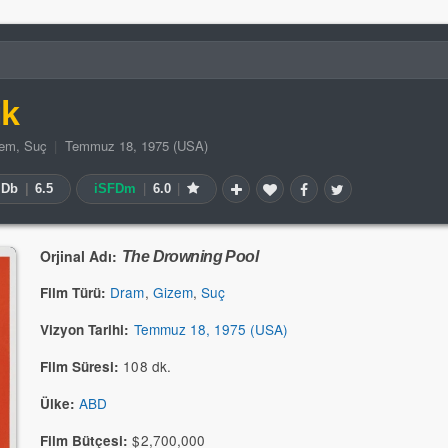
ik
zem
,
Suç
|
Temmuz 18, 1975 (USA)
MDb
|
6.5
iSFDm
|
6.0
|
Orjinal Adı:
The Drowning Pool
Dram
,
Gizem
,
Suç
Film Türü:
Temmuz 18, 1975 (USA)
Vizyon Tarihi:
108 dk.
Film Süresi:
ABD
Ülke:
$2,700,000
Film Bütçesi: