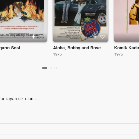
garın Sesi
Aloha, Bobby and Rose
Komik Kadı
5
1975
1975
rumlayan siz olun...