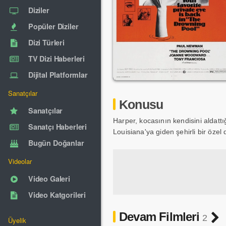
Diziler
Popüler Diziler
Dizi Türleri
TV Dizi Haberleri
Dijital Platformlar
Sanatçılar
Konusu
Sanatçılar
Harper, kocasının kendisini aldatt
Sanatçı Haberleri
Louisiana'ya giden şehirli bir özel d
Bugün Doğanlar
Videolar
Video Galeri
Video Katgorileri
Devam Filmleri
2
Üyelik