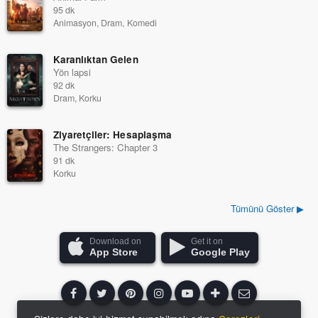
95 dk
Animasyon, Dram, Komedi
Karanlıktan Gelen
Yön lapsi
92 dk
Dram, Korku
Ziyaretçiler: Hesaplaşma
The Strangers: Chapter 3
91 dk
Korku
Tümünü Göster ▶
Download on
Get it on
App Store
Google Play