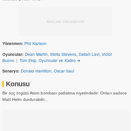
REKLAM YÜKLENİYOR
Phil Karlson
Yönetmen:
Dean Martin
,
Stella Stevens
,
Daliah Lavi
,
Victor
Oyuncular:
Buono
|
Tüm Ekip, Oyuncular ve Kadro ➔
Donald Hamilton
,
Oscar Saul
Senaryo:
Konusu
Bir suç örgütü Atom bombası patlatma niyetindedir. Onları sadece
Matt Helm durdurabilir...