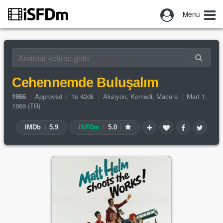
Menu
Cehennemde Buluşalım
1966
|
Approved
|
1s 42dk
|
Aksiyon
,
Komedi
,
Macera
|
Mart 1,
1969 (TR)
IMDb
|
5.9
iSFDm
|
5.0
|