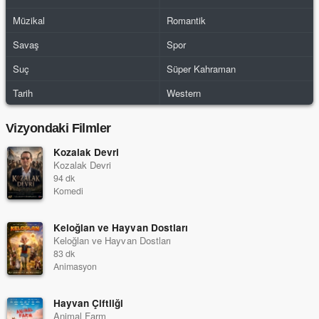
Müzikal
Romantik
Savaş
Spor
Suç
Süper Kahraman
Tarih
Western
Vizyondaki Filmler
Kozalak Devri
Kozalak Devri
94 dk
Komedi
Keloğlan ve Hayvan Dostları
Keloğlan ve Hayvan Dostları
83 dk
Animasyon
Hayvan Çiftliği
Animal Farm