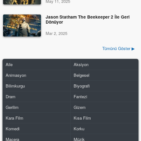
May 11, 2025
Jason Statham The Beekeeper 2 İle Geri
Dönüyor
Mar 2, 2025
Tümünü Göster ▶
Aile
Aksiyon
Animasyon
Belgesel
Bilimkurgu
Biyografi
Dram
Fantezi
Gerilim
Gizem
Kara Film
Kısa Film
Komedi
Korku
Macera
Müzik