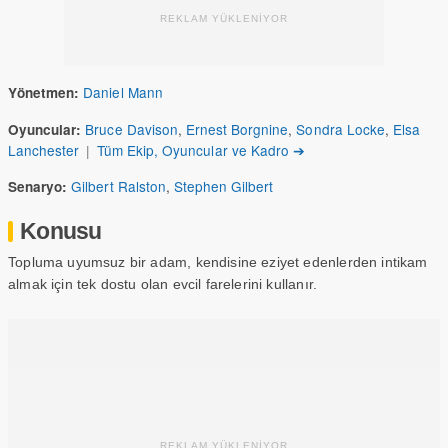
REKLAM YÜKLENİYOR
Daniel Mann
Yönetmen:
Bruce Davison
,
Ernest Borgnine
,
Sondra Locke
,
Elsa
Oyuncular:
Lanchester
|
Tüm Ekip, Oyuncular ve Kadro ➔
Gilbert Ralston
,
Stephen Gilbert
Senaryo:
Konusu
Topluma uyumsuz bir adam, kendisine eziyet edenlerden intikam
almak için tek dostu olan evcil farelerini kullanır.
REKLAM YÜKLENİYOR