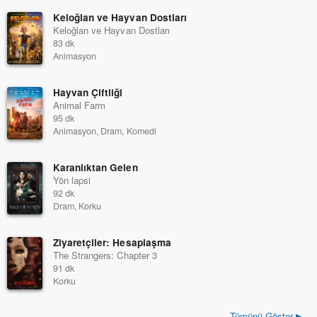
Keloğlan ve Hayvan Dostları
Keloğlan ve Hayvan Dostları
83 dk
Animasyon
Hayvan Çiftliği
Animal Farm
95 dk
Animasyon, Dram, Komedi
Karanlıktan Gelen
Yön lapsi
92 dk
Dram, Korku
Ziyaretçiler: Hesaplaşma
The Strangers: Chapter 3
91 dk
Korku
Tümünü Göster ▶