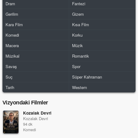
Dram
Fantezi
Gerilim
Gizem
Kara Film
Kısa Film
Komedi
Korku
Macera
Müzik
Müzikal
Romantik
Savaş
Spor
Suç
Süper Kahraman
Tarih
Western
Vizyondaki Filmler
Kozalak Devri
Kozalak Devri
94 dk
Komedi