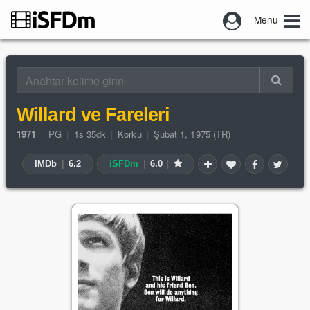
Menu
Willard ve Fareleri
1971
|
PG
|
1s 35dk
|
Korku
|
Şubat 1, 1975 (TR)
IMDb
|
6.2
iSFDm
|
6.0
|