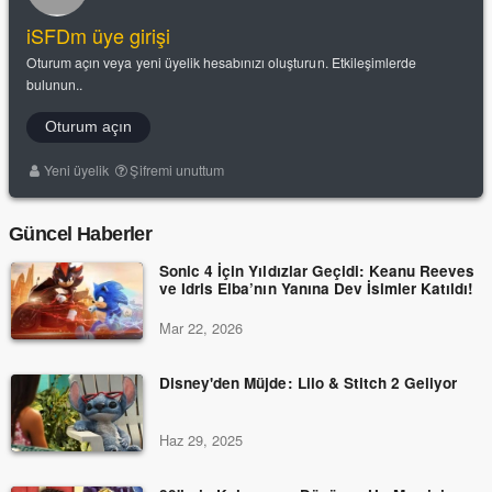
iSFDm üye girişi
Oturum açın veya yeni üyelik hesabınızı oluşturun. Etkileşimlerde
bulunun..
Oturum açın
Yeni üyelik
Şifremi unuttum
Güncel Haberler
Sonic 4 İçin Yıldızlar Geçidi: Keanu Reeves
ve Idris Elba’nın Yanına Dev İsimler Katıldı!
Mar 22, 2026
Disney'den Müjde: Lilo & Stitch 2 Geliyor
Haz 29, 2025