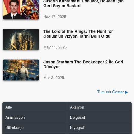
80'lerin Kahramanı Dönüyor, He-Man için
Geri Sayım Başladı
Haz 17, 2025
The Lord of the Rings: The Hunt for
Gollum'un Vizyon Tarihi Belli Oldu
May 11, 2025
Jason Statham The Beekeeper 2 İle Geri
Dönüyor
Mar 2, 2025
Tümünü Göster ▶
Aile
Aksiyon
Animasyon
Belgesel
Bilimkurgu
Biyografi