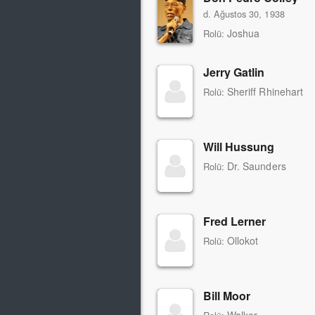
d. Ağustos 30, 1938
Joshua
Rolü:
Jerry Gatlin
Sheriff Rhinehart
Rolü:
Will Hussung
Dr. Saunders
Rolü:
Fred Lerner
Ollokot
Rolü:
Bill Moor