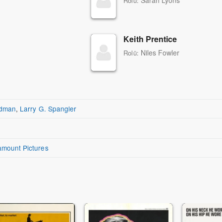
Sarah Lyons
Rolü:
Keith Prentice
Niles Fowler
Rolü:
ldman
,
Larry G. Spangler
amount Pictures