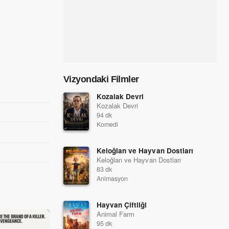
Vizyondaki Filmler
Kozalak Devri
Kozalak Devri
94 dk
Komedi
Keloğlan ve Hayvan Dostları
Keloğlan ve Hayvan Dostları
83 dk
Animasyon
Hayvan Çiftliği
Animal Farm
95 dk