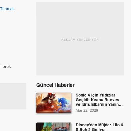
,
Thomas
REKLAM YÜKLENİYOR
ilerek
Güncel Haberler
Sonic 4 İçin Yıldızlar
Geçidi: Keanu Reeves
ve Idris Elba’nın Yanına
Dev İsimler Katıldı!
Mar 22, 2026
Disney'den Müjde: Lilo &
Stitch 2 Geliyor