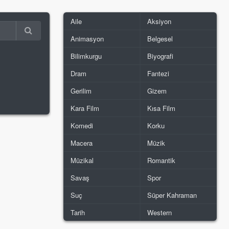
Aile
Aksiyon
Animasyon
Belgesel
Bilimkurgu
Biyografi
Dram
Fantezi
Gerilim
Gizem
Kara Film
Kısa Film
Komedi
Korku
Macera
Müzik
Müzikal
Romantik
Savaş
Spor
Suç
Süper Kahraman
Tarih
Western