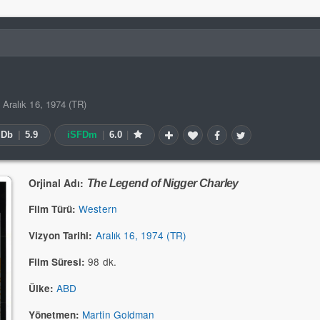
|
Aralık 16, 1974 (TR)
MDb
|
5.9
iSFDm
|
6.0
|
Orjinal Adı:
The Legend of Nigger Charley
Western
Film Türü:
Aralık 16, 1974 (TR)
Vizyon Tarihi:
98 dk.
Film Süresi:
ABD
Ülke:
Martin Goldman
Yönetmen: