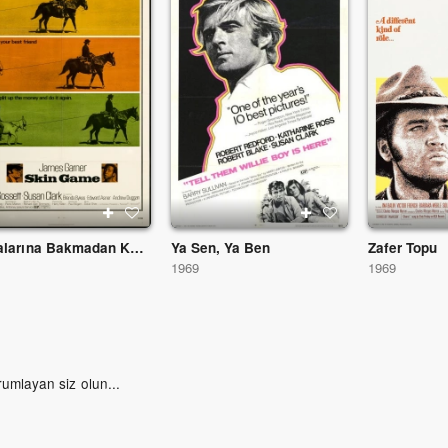
Arkalarına Bakmadan Kaçtılar
Ya Sen, Ya Ben
Zafer Topu
1
1969
1969
rumlayan siz olun...