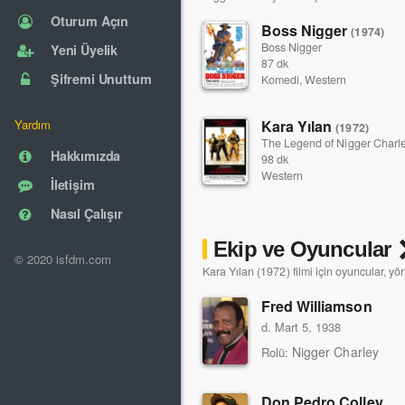
Oturum Açın
Boss Nigger
(1974)
Boss Nigger
Yeni Üyelik
87 dk
Şifremi Unuttum
Komedi, Western
Kara Yılan
Yardım
(1972)
The Legend of Nigger Charl
Hakkımızda
98 dk
Western
İletişim
Nasıl Çalışır
Ekip ve Oyuncular
© 2020 isfdm.com
Kara Yılan (1972) filmi için oyuncular, yö
Fred Williamson
d. Mart 5, 1938
Nigger Charley
Rolü:
Don Pedro Colley