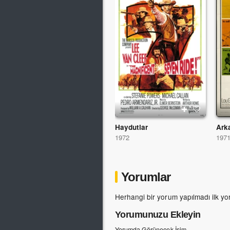
Haydutlar
1972
197
Yorumlar
Herhangi bir yorum yapılmadı ilk yo
Yorumunuzu Ekleyin
Yorumda Görünecek İsim