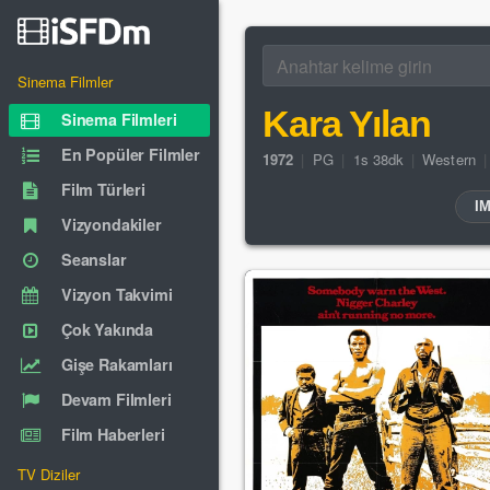
Sinema Filmler
Kara Yılan
Sinema Filmleri
En Popüler Filmler
1972
|
PG
|
1s 38dk
|
Western
Film Türleri
I
Vizyondakiler
Seanslar
Vizyon Takvimi
Çok Yakında
Gişe Rakamları
Devam Filmleri
Film Haberleri
TV Diziler