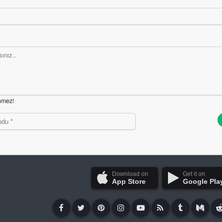
nmez!
Download on
Get it on
App Store
Google Pla