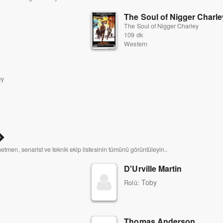
The Soul of Nigger Charl
The Soul of Nigger Charley
109 dk
Western
ey
netmen, senarist ve teknik ekip listesinin tümünü görüntüleyin..
D'Urville Martin
Toby
Rolü:
Thomas Anderson