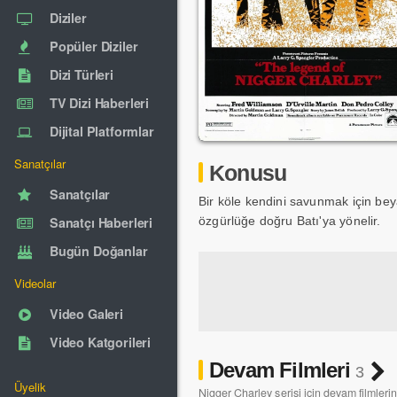
Diziler
Popüler Diziler
Dizi Türleri
TV Dizi Haberleri
Dijital Platformlar
Sanatçılar
Konusu
Sanatçılar
Bir köle kendini savunmak için beya
Sanatçı Haberleri
özgürlüğe doğru Batı'ya yönelir.
Bugün Doğanlar
Videolar
Video Galeri
Video Katgorileri
Devam Filmleri
3
Üyelik
Nigger Charley serisi için devam filmleri