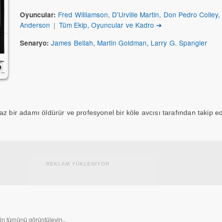
Fred Williamson
,
D'Urville Martin
,
Don Pedro Colley
Oyuncular:
Anderson
|
Tüm Ekip, Oyuncular ve Kadro ➔
James Bellah
,
Martin Goldman
,
Larry G. Spangler
Senaryo:
z bir adamı öldürür ve profesyonel bir köle avcısı tarafından takip ed
REKLAM YÜKLENİYOR
nin tümünü görüntüleyin..