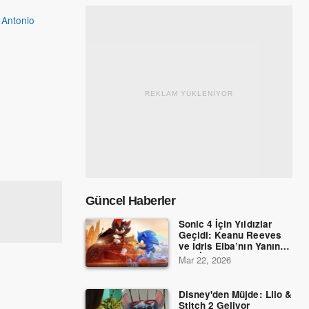
,
Antonio
REKLAM YÜKLENİYOR
Güncel Haberler
Sonic 4 İçin Yıldızlar
Geçidi: Keanu Reeves
ve Idris Elba’nın Yanına
Dev İsimler Katıldı!
Mar 22, 2026
Disney'den Müjde: Lilo &
Stitch 2 Geliyor