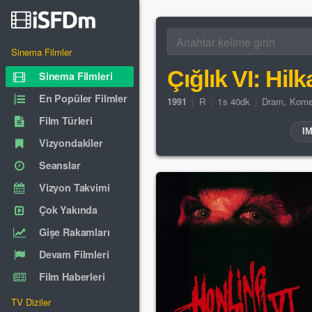
Sinema Filmler
Çığlık VI: Hilk
Sinema Filmleri
En Popüler Filmler
1991
|
R
|
1s 40dk
|
Dram
,
Kome
Film Türleri
I
Vizyondakiler
Seanslar
Vizyon Takvimi
Çok Yakında
Gişe Rakamları
Devam Filmleri
Film Haberleri
TV Diziler