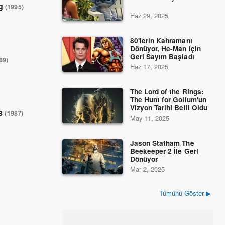
ng
(1995)
Haz 29, 2025
80'lerin Kahramanı
Dönüyor, He-Man için
Geri Sayım Başladı
89)
Haz 17, 2025
The Lord of the Rings:
The Hunt for Gollum'un
Vizyon Tarihi Belli Oldu
ls
(1987)
May 11, 2025
Jason Statham The
Beekeeper 2 İle Geri
Dönüyor
Mar 2, 2025
Tümünü Göster ▶