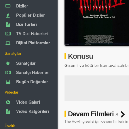
Diziler
Popüler Diziler
Dizi Türleri
TV Dizi Haberleri
Dijital Platformlar
Sanatçılar
Konusu
Sanatçılar
Gizemli ve kötü bir karnaval sahib
Sanatçı Haberleri
Bugün Doğanlar
Videolar
Video Galeri
Video Katgorileri
Devam Filmleri
8
The Howling serisi için devam filmlerinin
Üyelik