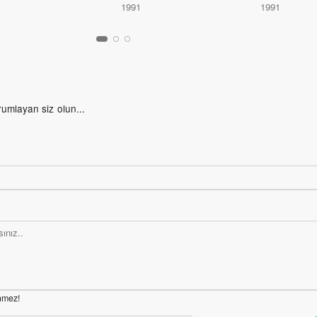
1
1991
1991
rumlayan siz olun...
nmez!