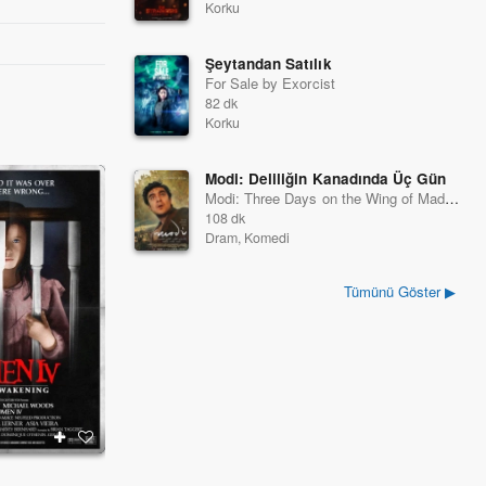
Korku
Şeytandan Satılık
For Sale by Exorcist
82 dk
Korku
Modi: Deliliğin Kanadında Üç Gün
Modi: Three Days on the Wing of Madness
108 dk
Dram, Komedi
Tümünü Göster ▶
Vahşi Orkide 2
Kaybeden Yok