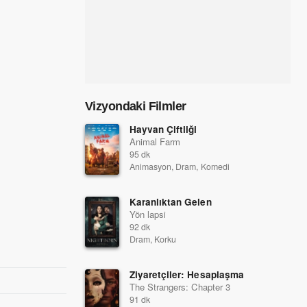
Vizyondaki Filmler
Hayvan Çiftliği
Animal Farm
95 dk
Animasyon, Dram, Komedi
Karanlıktan Gelen
Yön lapsi
92 dk
Dram, Korku
Ziyaretçiler: Hesaplaşma
The Strangers: Chapter 3
91 dk