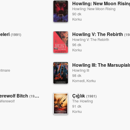
Howling: New Moon Risi
Howling: New Moon Rising
90 dk
Korku
beleri
Howling V: The Rebirth
(1991)
(19
Howling V: The Rebirth
96 dk
Korku
Howling III: The Marsupia
ghtmare
Howling III
98 dk
Komedi, Korku
Werewolf Bitch
Çığlık
(1985)
(1981)
a Werewolf
The Howling
91 dk
Korku