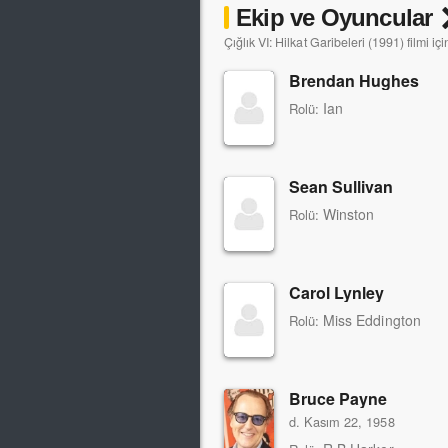
Ekip ve Oyuncular
Çığlık VI: Hilkat Garibeleri (1991) filmi i
Brendan Hughes
Ian
Rolü:
Sean Sullivan
Winston
Rolü:
Carol Lynley
Miss Eddington
Rolü:
Bruce Payne
d. Kasım 22, 1958