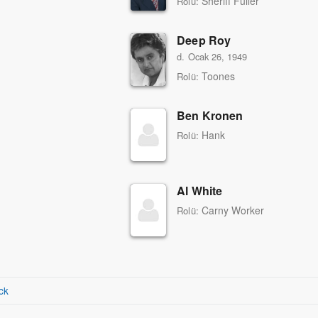
Sheriff Fuller
Rolü:
Deep Roy
d. Ocak 26, 1949
Toones
Rolü:
Ben Kronen
Hank
Rolü:
Al White
Carny Worker
Rolü:
ck