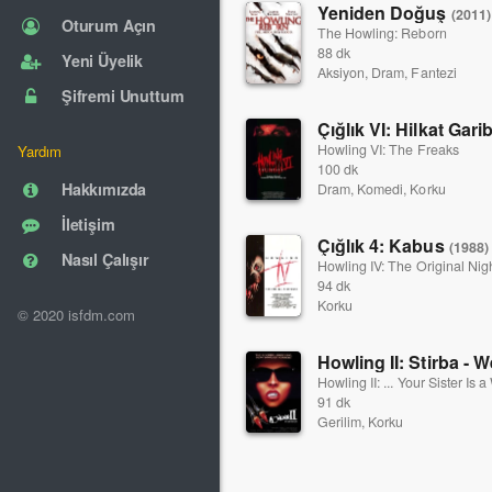
Yeniden Doğuş
(2011)
Oturum Açın
The Howling: Reborn
88 dk
Yeni Üyelik
Aksiyon, Dram, Fantezi
Şifremi Unuttum
Çığlık VI: Hilkat Gari
Howling VI: The Freaks
Yardım
100 dk
Hakkımızda
Dram, Komedi, Korku
İletişim
Çığlık 4: Kabus
(1988)
Nasıl Çalışır
Howling IV: The Original Ni
94 dk
Korku
© 2020 isfdm.com
Howling II: Stirba - 
Howling II: ... Your Sister Is 
91 dk
Gerilim, Korku