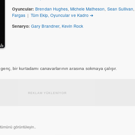
Brendan Hughes
,
Michele Matheson
,
Sean Sullivan
Oyuncular:
Fargas
|
Tüm Ekip, Oyuncular ve Kadro ➔
Gary Brandner
,
Kevin Rock
Senaryo:
i genç, bir kurtadamı canavarlarının arasına sokmaya çalışır.
REKLAM YÜKLENİYOR
 tümünü görüntüleyin..