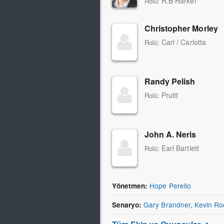
R.B Harker
Rolü:
Christopher Morley
Carl / Carlotta
Rolü:
Randy Pelish
Pruitt
Rolü:
John A. Neris
Earl Bartlett
Rolü:
Hope Perello
Yönetmen:
Gary Brandner
,
Kevin Ro
Senaryo: