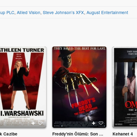
roup PLC
,
Allied Vision
,
Steve Johnson's XFX
,
August Entertainment
ik Cazibe
Freddy'nin Ölümü: Son Kâbus
Kehanet 4