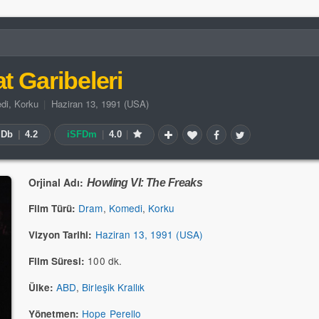
at Garibeleri
di
,
Korku
|
Haziran 13, 1991 (USA)
MDb
|
4.2
iSFDm
|
4.0
|
Orjinal Adı:
Howling VI: The Freaks
Dram
,
Komedi
,
Korku
Film Türü:
Haziran 13, 1991 (USA)
Vizyon Tarihi:
100 dk.
Film Süresi:
ABD
,
Birleşik Krallık
Ülke:
Hope Perello
Yönetmen: