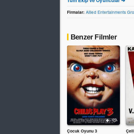
Tüm Ekip ve Oyuncular ➔
Allied Entertainments G
Firmalar:
Benzer Filmler
Çocuk Oyunu 3
Çel