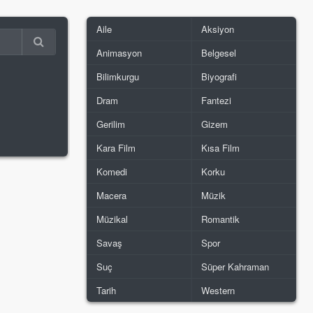
Aile
Aksiyon
Animasyon
Belgesel
Bilimkurgu
Biyografi
Dram
Fantezi
Gerilim
Gizem
Kara Film
Kısa Film
Komedi
Korku
Macera
Müzik
Müzikal
Romantik
Savaş
Spor
Suç
Süper Kahraman
Tarih
Western