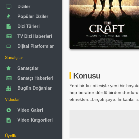
Diziler
Popüler Diziler
Dizi Türleri
TV Dizi Haberleri
Dijital Platformlar
Sanatçılar
Sanatçılar
Konusu
Sanatçı Haberleri
Yeni bir kız ailesiyle yeni bir haya
Bugün Doğanlar
hep beraber dördü birden durdurula
Videolar
etmekten...birçok şeye. İmkanlar sı
Video Galeri
Video Katgorileri
Üyelik