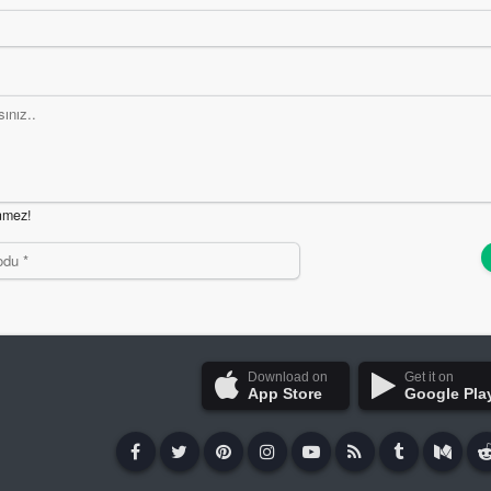
nmez!
Download on
Get it on
App Store
Google Pla