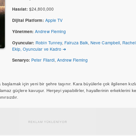
$24,800,000
Hasılat:
Apple TV
Dijital Platform:
Andrew Fleming
Yönetmen:
Robin Tunney
,
Fairuza Balk
,
Neve Campbell
,
Rachel
Oyuncular:
Ekip, Oyuncular ve Kadro ➔
Peter Filardi
,
Andrew Fleming
Senaryo:
ta başlamak için yeni bir şehre taşınır. Kara büyülerle çok ilgilenen kızl
maz güçlere kavuşur. Herşeyi yapabilirler, hayallerinin erkeklerini ke
nırsızdır.
REKLAM YÜKLENİYOR