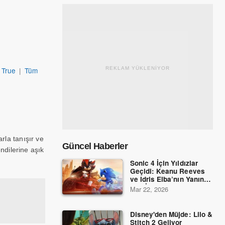
 True
|
Tüm
REKLAM YÜKLENİYOR
arla tanışır ve
Güncel Haberler
ndilerine aşık
Sonic 4 İçin Yıldızlar
Geçidi: Keanu Reeves
ve Idris Elba’nın Yanına
Dev İsimler Katıldı!
Mar 22, 2026
Disney'den Müjde: Lilo &
Stitch 2 Geliyor