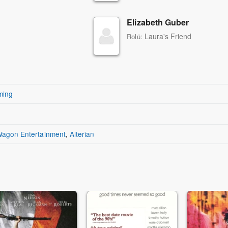
Elizabeth Guber
Laura's Friend
Rolü:
ming
agon Entertainment
,
Alterian