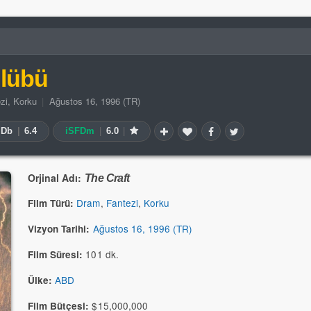
lübü
zi
,
Korku
|
Ağustos 16, 1996 (TR)
MDb
|
6.4
iSFDm
|
6.0
|
Orjinal Adı:
The Craft
Dram
,
Fantezi
,
Korku
Film Türü:
Ağustos 16, 1996 (TR)
Vizyon Tarihi:
101 dk.
Film Süresi:
ABD
Ülke:
$15,000,000
Film Bütçesi: