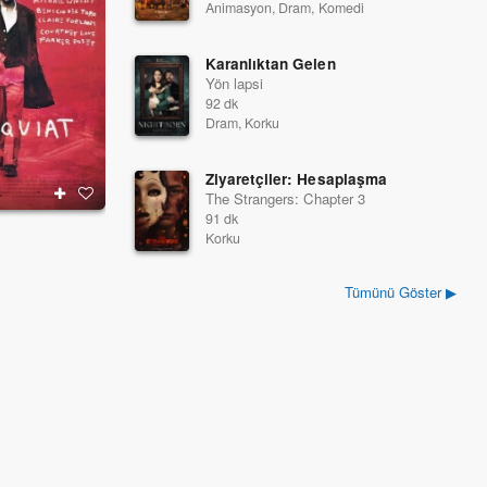
Animasyon, Dram, Komedi
Karanlıktan Gelen
Yön lapsi
92 dk
Dram, Korku
Ziyaretçiler: Hesaplaşma
The Strangers: Chapter 3
91 dk
Set It Off
Hayaletler ve Karan
Korku
1996
1996
Tümünü Göster ▶