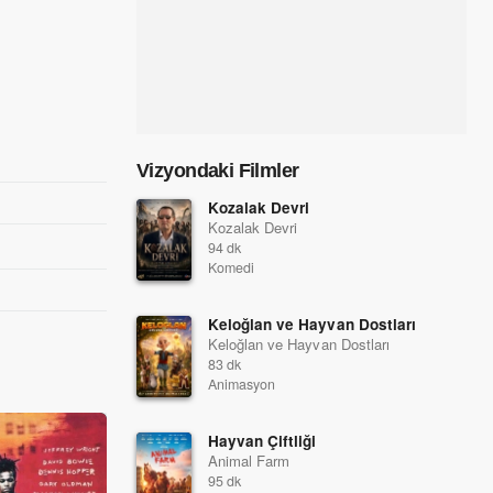
Vizyondaki Filmler
Kozalak Devri
Kozalak Devri
94 dk
Komedi
Keloğlan ve Hayvan Dostları
Keloğlan ve Hayvan Dostları
83 dk
Animasyon
Hayvan Çiftliği
Animal Farm
95 dk