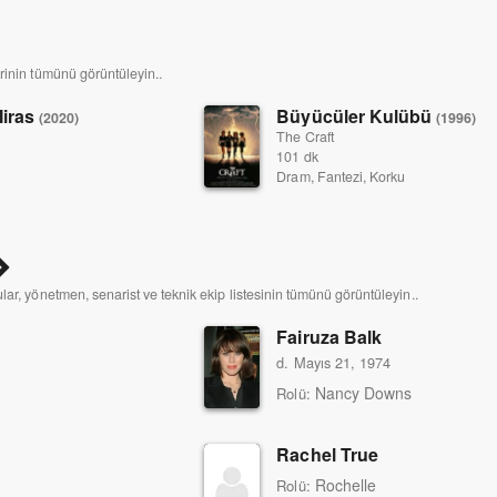
rinin tümünü görüntüleyin..
Miras
Büyücüler Kulübü
(2020)
(1996)
The Craft
101 dk
Dram, Fantezi, Korku
lar, yönetmen, senarist ve teknik ekip listesinin tümünü görüntüleyin..
Fairuza Balk
d. Mayıs 21, 1974
Nancy Downs
Rolü:
Rachel True
Rochelle
Rolü: