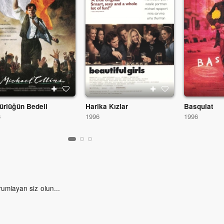
ürlüğün Bedeli
Harika Kızlar
Basquiat
6
1996
1996
rumlayan siz olun...