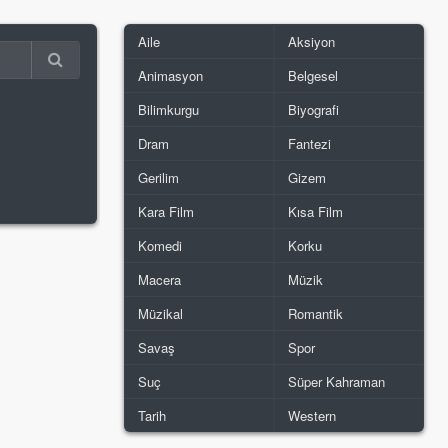
Aile
Aksiyon
Animasyon
Belgesel
Bilimkurgu
Biyografi
Dram
Fantezi
Gerilim
Gizem
Kara Film
Kısa Film
Komedi
Korku
Macera
Müzik
Müzikal
Romantik
Savaş
Spor
Suç
Süper Kahraman
Tarih
Western