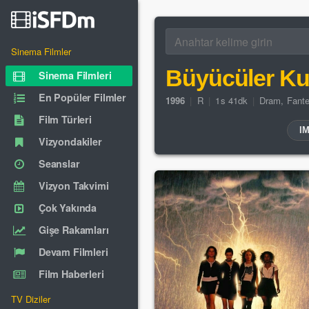
Sinema Filmler
Büyücüler Ku
Sinema Filmleri
En Popüler Filmler
1996
|
R
|
1s 41dk
|
Dram
,
Fante
Film Türleri
I
Vizyondakiler
Seanslar
Vizyon Takvimi
Çok Yakında
Gişe Rakamları
Devam Filmleri
Film Haberleri
TV Diziler