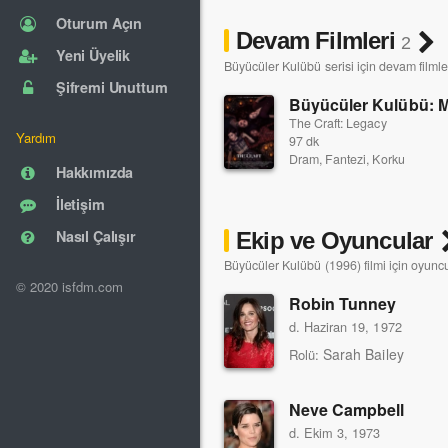
Oturum Açın
Devam Filmleri
2
Yeni Üyelik
Büyücüler Kulübü serisi için devam filmle
Şifremi Unuttum
Büyücüler Kulübü: 
The Craft: Legacy
Yardım
97 dk
Dram, Fantezi, Korku
Hakkımızda
İletişim
Nasıl Çalışır
Ekip ve Oyuncular
Büyücüler Kulübü (1996) filmi için oyuncu
© 2020 isfdm.com
Robin Tunney
d. Haziran 19, 1972
Sarah Bailey
Rolü:
Neve Campbell
d. Ekim 3, 1973