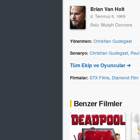
Brian Van Holt
d. Temmuz 6, 1969
Murph Connors
Rolü:
Christian Gudegast
Yönetmen:
Christian Gudegast
,
Paul
Senaryo:
Tüm Ekip ve Oyuncular ➔
STX Films
,
Diamond Film 
Firmalar:
Benzer Filmler