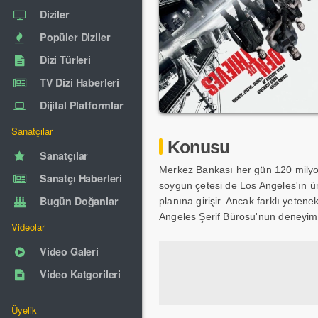
Diziler
Popüler Diziler
Dizi Türleri
TV Dizi Haberleri
Dijital Platformlar
Sanatçılar
Konusu
Sanatçılar
Merkez Bankası her gün 120 milyon 
Sanatçı Haberleri
soygun çetesi de Los Angeles'ın ün
Bugün Doğanlar
planına girişir. Ancak farklı yetene
Angeles Şerif Bürosu'nun deneyimli
Videolar
Video Galeri
Video Katgorileri
Üyelik