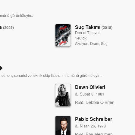
tümünü görüntüleyin..
ra
Suç Takımı
(2025)
(2018)
Den of Thieves
140 dk
Aksiyon, Dram, Suç
netmen, senarist ve teknik ekip listesinin tümünü görüntüleyin..
Dawn Olivieri
d. Şubat 8, 1981
Debbie O'Brien
Rolü:
Pablo Schreiber
d. Nisan 26, 1978
Ray Merrimen
Rolü: