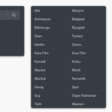
Aile
Aksiyon
Animasyon
Belgesel
Bilimkurgu
Biyografi
Dram
Fantezi
Gerilim
Gizem
Kara Film
Kısa Film
Komedi
Korku
Macera
Müzik
Müzikal
Romantik
Savaş
Spor
Suç
Süper Kahraman
Tarih
Western