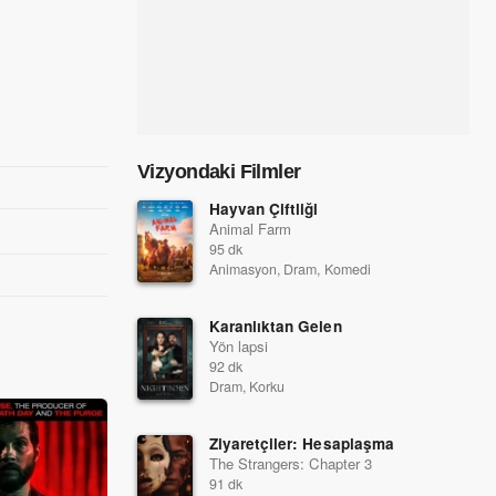
Vizyondaki Filmler
Hayvan Çiftliği
Animal Farm
95 dk
Animasyon, Dram, Komedi
Karanlıktan Gelen
Yön lapsi
92 dk
Dram, Korku
Ziyaretçiler: Hesaplaşma
The Strangers: Chapter 3
91 dk