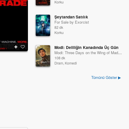
Korku
Şeytandan Satılık
For Sale by Exorcist
82 dk
Korku
Modi: Deliliğin Kanadında Üç Gün
Modi: Three Days on the Wing of Madness
Karanlıkla Karşı Karşıya
Sarayın Gözdesi
108 dk
2018
2018
Dram, Komedi
Tümünü Göster ▶