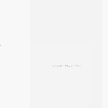
n
REKLAM YÜKLENİYOR