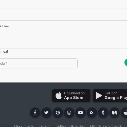
nmez!
Download on
Get it on
App Store
Google Pla
Hakkımızda
|
İletişim
|
Kullanım Koşulları
|
Gizlilik ve Güvenlik
|