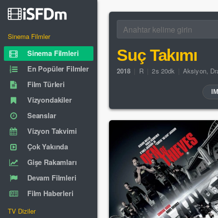
Sinema Filmler
Suç Takımı
Sinema Filmleri
En Popüler Filmler
2018
|
R
|
2s 20dk
|
Aksiyon
,
Dr
Film Türleri
I
Vizyondakiler
Seanslar
Vizyon Takvimi
Çok Yakında
Gişe Rakamları
Devam Filmleri
Film Haberleri
TV Diziler