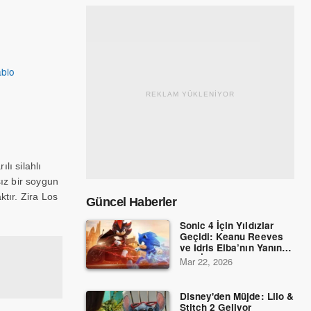
blo
REKLAM YÜKLENİYOR
lı silahlı
ız bir soygun
ktır. Zira Los
Güncel Haberler
Sonic 4 İçin Yıldızlar
Geçidi: Keanu Reeves
ve Idris Elba’nın Yanına
Dev İsimler Katıldı!
Mar 22, 2026
Disney'den Müjde: Lilo &
Stitch 2 Geliyor