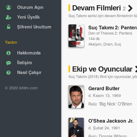
Devam Filmleri
Oturum Açın
2
Suç Takımı serisi için devam filmlerinin 
Yeni Üyelik
Şifremi Unuttum
Suç Takımı 2: Pante
Den of Thieves 2: Pantera
144 dk
Yardım
Aksiyon, Dram, Suç
Hakkımızda
İletişim
Ekip ve Oyuncular
Nasıl Çalışır
Suç Takımı (2018) filmi için oyuncular, yö
© 2020 isfdm.com
Gerard Butler
d. Kasım 13, 1969
'Big Nick' O'Brien
Rolü:
O'Shea Jackson Jr.
d. Şubat 24, 1991
Donnie Wilson
Rolü: