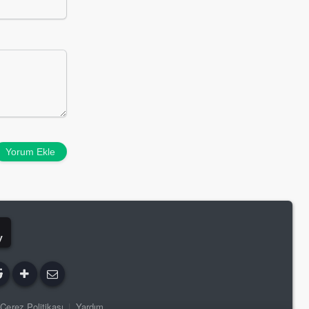
Yorum Ekle
y
Çerez Politikası
|
Yardım