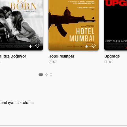
Yıldız Doğuyor
Hotel Mumbai
Upgrade
8
2018
2018
rumlayan siz olun...