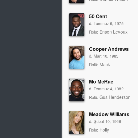
50 Cent
d. Temmuz 6, 1975
Enson Levoux
Rolü:
Cooper Andrews
d. Mart 10, 1985
Mack
Rolü:
Mo McRae
d. Temmuz 4, 1982
Gus Henderson
Rolü:
Meadow Williams
d. Şubat 10, 1966
Holly
Rolü: