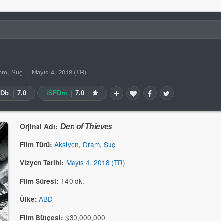
am
,
Suç
|
Mayıs 4, 2018 (TR)
MDb
|
7.0
iSFDm
|
7.0
|
Orjinal Adı:
Den of Thieves
Aksiyon
,
Dram
,
Suç
Film Türü:
Mayıs 4, 2018 (TR)
Vizyon Tarihi:
140 dk.
Film Süresi:
ABD
Ülke:
$30,000,000
Film Bütçesi: