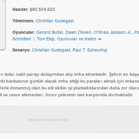
$80,509,622
Hasılat:
Christian Gudegast
Yönetmen:
Gerard Butler
,
Dawn Olivieri
,
O'Shea Jackson Jr.
,
Pa
Oyuncular:
Schreiber
|
Tüm Ekip, Oyuncular ve Kadro ➔
Christian Gudegast
,
Paul T. Scheuring
Senaryo:
dolar nakit parayı dolaşımdan alıp imha etmektedir. Şehrin en başarı
lü bankasının günlük olarak imha ettiği bu paraları almak için imkans
klerle donanmış olan bu elit ekibin işi planladıklarından daha zor olaca
 ve cesur elemanları, hırsız çetesinin tam karşısında durmaktadır.
REKLAM YÜKLENİYOR