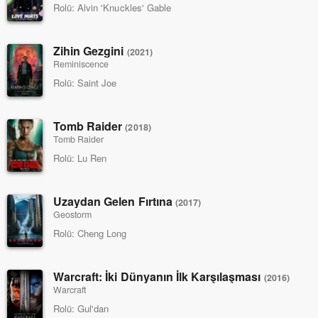
Rolü:
Alvin 'Knuckles' Gable
Zihin Gezgini
(2021)
Reminiscence
Rolü:
Saint Joe
Tomb Raider
(2018)
Tomb Raider
Rolü:
Lu Ren
Uzaydan Gelen Fırtına
(2017)
Geostorm
Rolü:
Cheng Long
Warcraft: İki Dünyanın İlk Karşılaşması
(2016)
Warcraft
Rolü:
Gul'dan