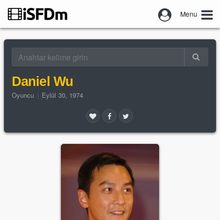
Menu
Daniel Wu
Oyuncu
|
Eylül 30, 1974