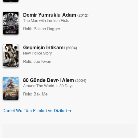
Demir Yumruklu Adam
(2012)
The Man with the Iron Fists
Rolü:
Poison Dagger
Geçmişin İntikamı
(2004)
New Police Story
Rolü:
Joe Kwan
80 Günde Devr-i Alem
(2004)
Around The World In 80 Days
Rolü:
Bak Mei
Daniel Wu Tüm Filmleri ve Dizileri ➔