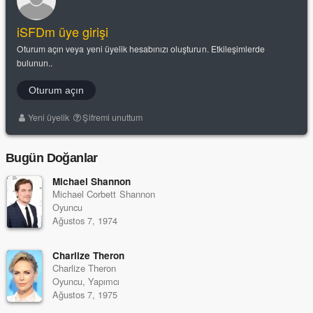
iSFDm üye girişi
Oturum açın veya yeni üyelik hesabınızı oluşturun. Etkileşimlerde
bulunun..
Oturum açın
Yeni üyelik
Şifremi unuttum
Bugün Doğanlar
Michael Shannon
Michael Corbett Shannon
Oyuncu
Ağustos 7, 1974
Charlize Theron
Charlize Theron
Oyuncu, Yapımcı
Ağustos 7, 1975