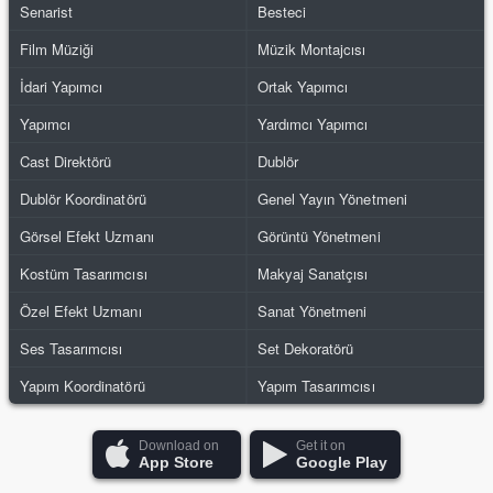
Senarist
Besteci
Film Müziği
Müzik Montajcısı
İdari Yapımcı
Ortak Yapımcı
Yapımcı
Yardımcı Yapımcı
Cast Direktörü
Dublör
Dublör Koordinatörü
Genel Yayın Yönetmeni
Görsel Efekt Uzmanı
Görüntü Yönetmeni
Kostüm Tasarımcısı
Makyaj Sanatçısı
Özel Efekt Uzmanı
Sanat Yönetmeni
Ses Tasarımcısı
Set Dekoratörü
Yapım Koordinatörü
Yapım Tasarımcısı
Download on
Get it on
App Store
Google Play