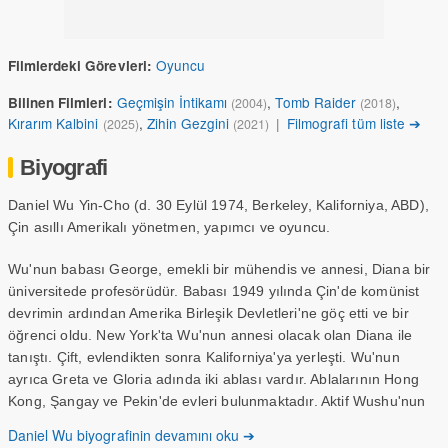
Oyuncu
Filmlerdeki Görevleri:
Geçmişin İntikamı
,
Tomb Raider
,
Bilinen Filmleri:
(2004)
(2018)
Kırarım Kalbini
,
Zihin Gezgini
|
Filmografi tüm liste ➔
(2025)
(2021)
Biyografi
Daniel Wu Yin-Cho (d. 30 Eylül 1974, Berkeley, Kaliforniya, ABD),
Çin asıllı Amerikalı yönetmen, yapımcı ve oyuncu.
Wu'nun babası George, emekli bir mühendis ve annesi, Diana bir
üniversitede profesörüdür. Babası 1949 yılında Çin'de komünist
devrimin ardından Amerika Birleşik Devletleri'ne göç etti ve bir
öğrenci oldu. New York'ta Wu'nun annesi olacak olan Diana ile
tanıştı. Çift, evlendikten sonra Kaliforniya'ya yerleşti. Wu'nun
ayrıca Greta ve Gloria adında iki ablası vardır. Ablalarının Hong
Kong, Şangay ve Pekin'de evleri bulunmaktadır. Aktif Wushu'nun
yanı sıra diğer dövüş sanatları eğitimine devam ediyor. 6 Nisan
Daniel Wu biyografinin devamını oku ➔
2010 tarihinde, Güney Afrika'da Lisa S. ile evlendi. Kızları Raven,