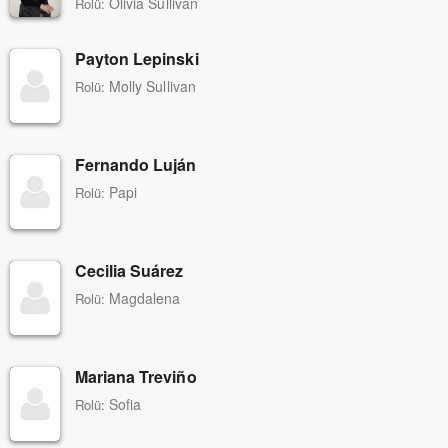
Olivia Sullivan
Rolü:
Payton Lepinski
Molly Sullivan
Rolü:
Fernando Luján
Papi
Rolü:
Cecilia Suárez
Magdalena
Rolü:
Mariana Treviño
Sofia
Rolü: