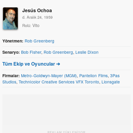
Jesús Ochoa
d. Aralık 24, 1959
Vito
Rolü:
Rob Greenberg
Yönetmen:
Bob Fisher
,
Rob Greenberg
,
Leslie Dixon
Senaryo:
Tüm Ekip ve Oyuncular ➔
Metro-Goldwyn-Mayer (MGM)
,
Pantelion Films
,
3Pas
Firmalar:
Studios
,
Technicolor Creative Services VFX Toronto
,
Lionsgate
REKLAM YÜKLENİYOR