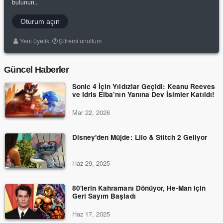
bulunun..
Oturum açın
Yeni üyelik
Şifremi unuttum
Güncel Haberler
Sonic 4 İçin Yıldızlar Geçidi: Keanu Reeves
ve Idris Elba’nın Yanına Dev İsimler Katıldı!
Mar 22, 2026
Disney'den Müjde: Lilo & Stitch 2 Geliyor
Haz 29, 2025
80'lerin Kahramanı Dönüyor, He-Man için
Geri Sayım Başladı
Haz 17, 2025