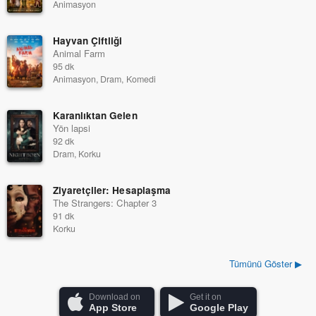
Animasyon
Hayvan Çiftliği
Animal Farm
95 dk
Animasyon, Dram, Komedi
Karanlıktan Gelen
Yön lapsi
92 dk
Dram, Korku
Ziyaretçiler: Hesaplaşma
The Strangers: Chapter 3
91 dk
Korku
Tümünü Göster ▶
Download on
Get it on
App Store
Google Play