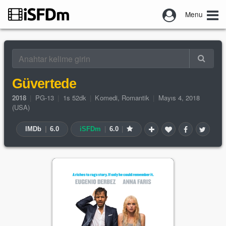
Menu
Güvertede
2018
|
PG-13
|
1s 52dk
|
Komedi
,
Romantik
|
Mayıs 4, 2018
(USA)
IMDb
|
6.0
iSFDm
|
6.0
|