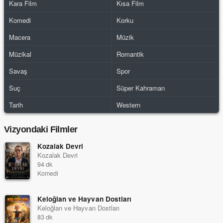
Kara Film
Kısa Film
Komedi
Korku
Macera
Müzik
Müzikal
Romantik
Savaş
Spor
Suç
Süper Kahraman
Tarih
Western
Vizyondaki Filmler
Kozalak Devri
Kozalak Devri
94 dk
Komedi
Keloğlan ve Hayvan Dostları
Keloğlan ve Hayvan Dostları
83 dk