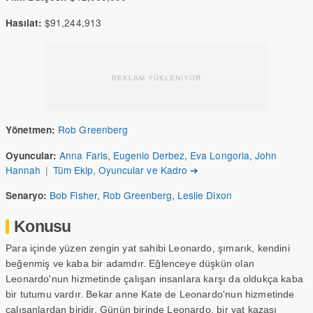
$91,244,913
Hasılat:
REKLAM YÜKLENİYOR
Rob Greenberg
Yönetmen:
Anna Faris
,
Eugenio Derbez
,
Eva Longoria
,
John
Oyuncular:
Hannah
|
Tüm Ekip, Oyuncular ve Kadro ➔
Bob Fisher
,
Rob Greenberg
,
Leslie Dixon
Senaryo:
Konusu
Para içinde yüzen zengin yat sahibi Leonardo, şımarık, kendini
beğenmiş ve kaba bir adamdır. Eğlenceye düşkün olan
Leonardo'nun hizmetinde çalışan insanlara karşı da oldukça kaba
bir tutumu vardır. Bekar anne Kate de Leonardo'nun hizmetinde
çalışanlardan biridir. Günün birinde Leonardo, bir yat kazası