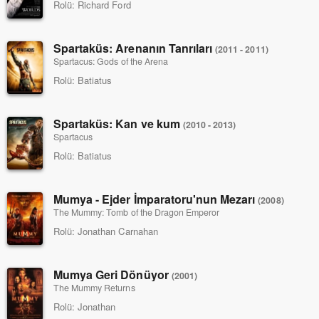
Rolü:
Richard Ford
Spartaküs: Arenanın Tanrıları
(2011 - 2011)
Spartacus: Gods of the Arena
Rolü:
Batiatus
Spartaküs: Kan ve kum
(2010 - 2013)
Spartacus
Rolü:
Batiatus
Mumya - Ejder İmparatoru'nun Mezarı
(2008)
The Mummy: Tomb of the Dragon Emperor
Rolü:
Jonathan Carnahan
Mumya Geri Dönüyor
(2001)
The Mummy Returns
Rolü:
Jonathan