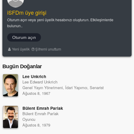
iSFDm üye girişi
Oturum açın veya yeni üyelik hesabınızı oluşturun. Etkileşimlerde
bulunun..
Oturum açın
Yeni üyelik
Şifremi unuttum
Bugün Doğanlar
Lee Unkrich
Lee Edward Unkrich
Genel Yayın Yönetmeni, İdari Yapımcı, Senarist
Ağustos 8, 1967
Bülent Emrah Parlak
Bülent Emrah Parlak
Oyuncu
Ağustos 8, 1979