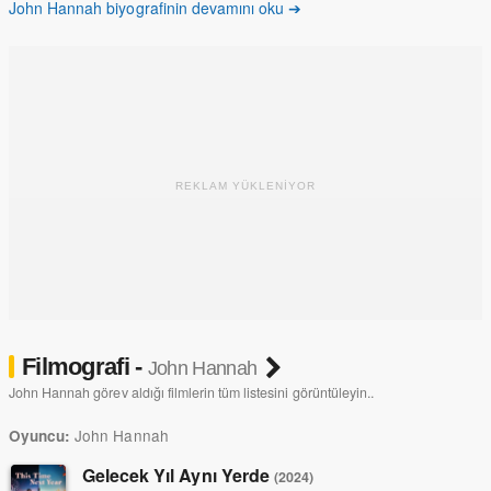
John Hannah biyografinin devamını oku ➔
edildikten sonra elektrikçi olarak çalışmaktan vazgeçti. 20 Ocak
1996 tarihinde Hannah, İskoç oyuncu Joanna Roth ile evlendi.
Hannah yıllardır hayırsever olarak çaba göstermiştir. Halen eşi
Joanna Roth ve iki çocuğuyla birlikte Londra'da yaşıyor. Agent Of
Shield dizisinde oynamaktadır..
REKLAM YÜKLENİYOR
Filmografi -
John Hannah
John Hannah görev aldığı filmlerin tüm listesini görüntüleyin..
John Hannah
Oyuncu:
Gelecek Yıl Aynı Yerde
(2024)