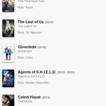
This Time Next Year
Rolü:
Keith
The Last of Us
(2023)
The Last of Us
Rolü:
Dr. Neuman
Güvertede
(2018)
Overboard
Rolü:
Colin
Agents of S.H.I.E.L.D.
(2013 - 2020)
Agents of S.H.I.E.L.D.
Rolü:
Holden Radcliffe
Çalıntı Hayat
(2012)
The Words