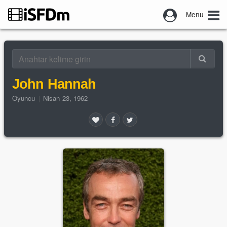
Menu
John Hannah
Oyuncu
|
Nisan 23, 1962