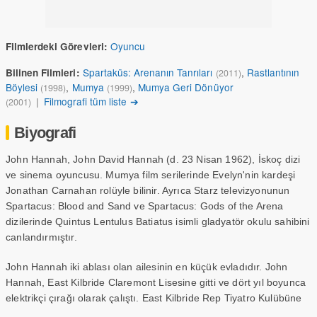
Oyuncu
Filmlerdeki Görevleri:
Spartaküs: Arenanın Tanrıları
,
Rastlantının
Bilinen Filmleri:
(2011)
Böylesi
,
Mumya
,
Mumya Geri Dönüyor
(1998)
(1999)
|
Filmografi tüm liste ➔
(2001)
Biyografi
John Hannah, John David Hannah (d. 23 Nisan 1962), İskoç dizi
ve sinema oyuncusu. Mumya film serilerinde Evelyn'nin kardeşi
Jonathan Carnahan rolüyle bilinir. Ayrıca Starz televizyonunun
Spartacus: Blood and Sand ve Spartacus: Gods of the Arena
dizilerinde Quintus Lentulus Batiatus isimli gladyatör okulu sahibini
canlandırmıştır.
John Hannah iki ablası olan ailesinin en küçük evladıdır. John
Hannah, East Kilbride Claremont Lisesine gitti ve dört yıl boyunca
elektrikçi çırağı olarak çalıştı. East Kilbride Rep Tiyatro Kulübüne
katıldı. Glasgow Müzik ve Drama İskoç Kraliyet Akademisi'ne kabul