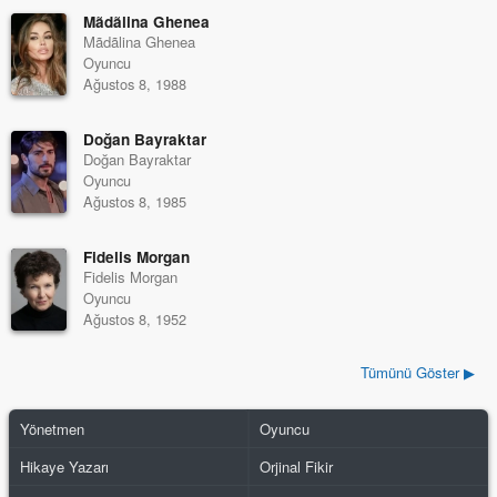
Mãdãlina Ghenea
Mãdãlina Ghenea
Oyuncu
Ağustos 8, 1988
Doğan Bayraktar
Doğan Bayraktar
Oyuncu
Ağustos 8, 1985
Fidelis Morgan
Fidelis Morgan
Oyuncu
Ağustos 8, 1952
Tümünü Göster ▶
Yönetmen
Oyuncu
Hikaye Yazarı
Orjinal Fikir