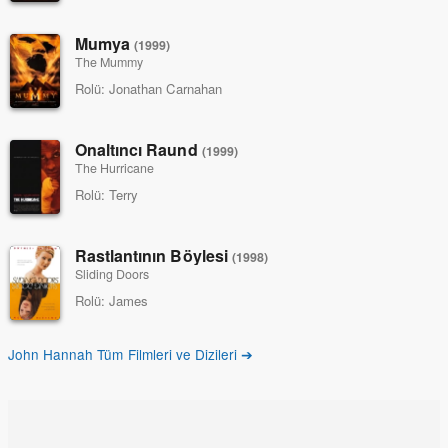
Mumya
(1999)
The Mummy
Rolü:
Jonathan Carnahan
Onaltıncı Raund
(1999)
The Hurricane
Rolü:
Terry
Rastlantının Böylesi
(1998)
Sliding Doors
Rolü:
James
John Hannah Tüm Filmleri ve Dizileri ➔