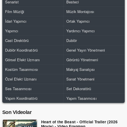
Senarist
Besteci
Film Müziği
Müzik Montajcısı
İdari Yapımcı
Ortak Yapımcı
Yapımcı
Yardımcı Yapımcı
Cast Direktörü
Dublör
Dublör Koordinatörü
Genel Yayın Yönetmeni
Görsel Efekt Uzmanı
Görüntü Yönetmeni
Kostüm Tasarımcısı
Makyaj Sanatçısı
Özel Efekt Uzmanı
Sanat Yönetmeni
Ses Tasarımcısı
Set Dekoratörü
Yapım Koordinatörü
Yapım Tasarımcısı
Son Videolar
Heart of the Beast - Official Trailer (2026
Movie) - Video Fragman