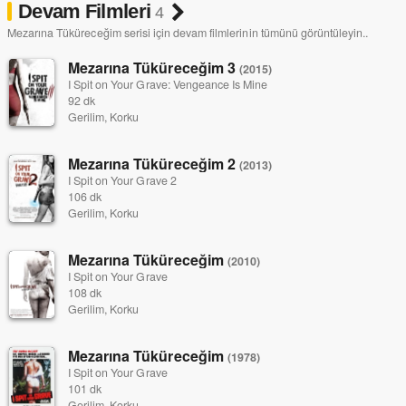
Devam Filmleri
4
Mezarına Tüküreceğim serisi için devam filmlerinin tümünü görüntüleyin..
Mezarına Tüküreceğim 3
(2015)
I Spit on Your Grave: Vengeance Is Mine
92 dk
Gerilim, Korku
Mezarına Tüküreceğim 2
(2013)
I Spit on Your Grave 2
106 dk
Gerilim, Korku
Mezarına Tüküreceğim
(2010)
I Spit on Your Grave
108 dk
Gerilim, Korku
Mezarına Tüküreceğim
(1978)
I Spit on Your Grave
101 dk
Gerilim, Korku