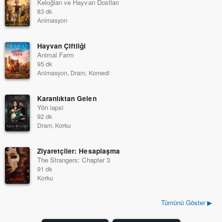
Keloğlan ve Hayvan Dostları
83 dk
Animasyon
Hayvan Çiftliği
Animal Farm
95 dk
Animasyon, Dram, Komedi
Karanlıktan Gelen
Yön lapsi
92 dk
Dram, Korku
Ziyaretçiler: Hesaplaşma
The Strangers: Chapter 3
91 dk
Korku
Tümünü Göster ▶