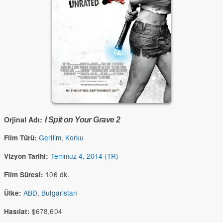
Orjinal Adı:
I Spit on Your Grave 2
Gerilim
,
Korku
Film Türü:
Temmuz 4, 2014 (TR)
Vizyon Tarihi:
106 dk.
Film Süresi:
ABD
,
Bulgaristan
Ülke:
$678,604
Hasılat: