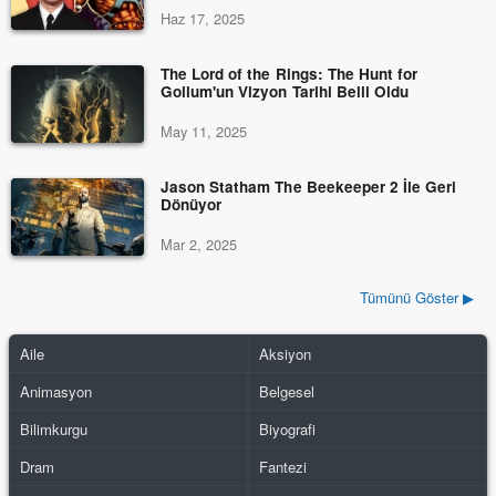
Haz 17, 2025
The Lord of the Rings: The Hunt for
Gollum'un Vizyon Tarihi Belli Oldu
May 11, 2025
Jason Statham The Beekeeper 2 İle Geri
Dönüyor
Mar 2, 2025
Tümünü Göster ▶
Aile
Aksiyon
Animasyon
Belgesel
Bilimkurgu
Biyografi
Dram
Fantezi