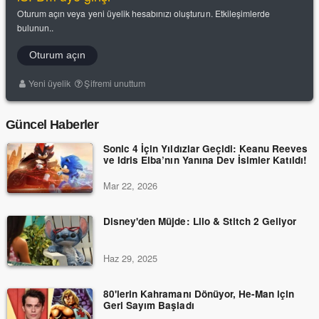
Oturum açın veya yeni üyelik hesabınızı oluşturun. Etkileşimlerde
bulunun..
Oturum açın
Yeni üyelik
Şifremi unuttum
Güncel Haberler
Sonic 4 İçin Yıldızlar Geçidi: Keanu Reeves
ve Idris Elba’nın Yanına Dev İsimler Katıldı!
Mar 22, 2026
Disney'den Müjde: Lilo & Stitch 2 Geliyor
Haz 29, 2025
80'lerin Kahramanı Dönüyor, He-Man için
Geri Sayım Başladı