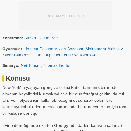
REKLAM YÜKLENİYOR
Steven R. Monroe
Yönetmen:
Jemma Dallender
,
Joe Absolom
,
Aleksandar Aleksiev
,
Oyuncular:
Yavor Baharov
|
Tüm Ekip, Oyuncular ve Kadro ➔
Neil Elman
,
Thomas Fenton
Senaryo:
Konusu
New York'ta yaşayan genç ve çekici Katie, tanınmış bir model
olmanın hayallerini kurmaktadır ve bir gün fotoğraf çekimi daveti
alır. Portfolyosu için kullanabileceğini düşünerek çekimlere
katılmayı kabul eder, ancak sonrasında bu randevu onun için tam
bir kabusa dönüşür.
Evine döndüğünde ekipten Georgy adında biri kapısını çalar ve