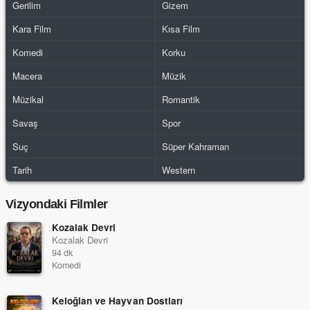
Gerilim
Gizem
Kara Film
Kısa Film
Komedi
Korku
Macera
Müzik
Müzikal
Romantik
Savaş
Spor
Suç
Süper Kahraman
Tarih
Western
Vizyondaki Filmler
Kozalak Devri
Kozalak Devri
94 dk
Komedi
Keloğlan ve Hayvan Dostları