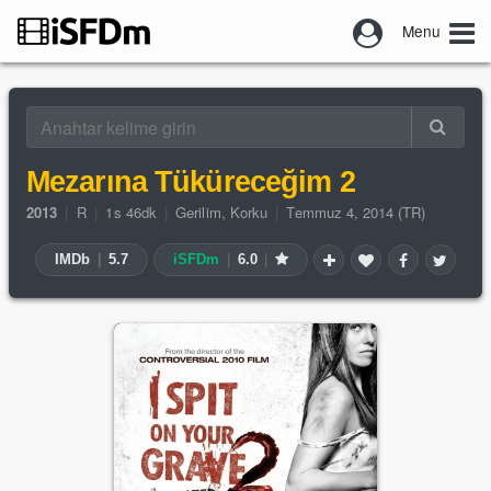
Menu
Mezarına Tüküreceğim 2
2013
|
R
|
1s 46dk
|
Gerilim
,
Korku
|
Temmuz 4, 2014 (TR)
IMDb
|
5.7
iSFDm
|
6.0
|