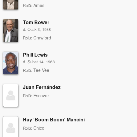
Ames
Rolü:
Tom Bower
d. Ocak 3, 1938
Crawford
Rolü:
Phill Lewis
d. Şubat 14, 1968
Tee Vee
Rolü:
Juan Fernández
Escovez
Rolü:
Ray 'Boom Boom' Mancini
Chico
Rolü: