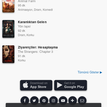
Animal Farm
95 dk
Animasyon, Dram, Komedi
Karanlıktan Gelen
Yön lapsi
92 dk
Dram, Korku
Ziyaretçiler: Hesaplaşma
The Strangers: Chapter 3
91 dk
Korku
Tümünü Göster ▶
Download on
Get it on
App Store
Google Play