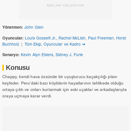
REKLAM YÜKLENİYOR
John Glen
Yönetmen:
Louis Gossett Jr.
,
Rachel McLish
,
Paul Freeman
,
Horst
Oyuncular:
Buchholz
|
Tüm Ekip, Oyuncular ve Kadro ➔
Kevin Alyn Elders
,
Sidney J. Furie
Senaryo:
Konusu
Chappy, kendi hava üssünde bir uyuşturucu kaçakçılığı planı
keşfeder. Peru'daki bazı köylülerin hayatlarının tehlikede olduğu
ortaya çıktı ve onları kurtarmak için eski uçaklar ve arkadaşlarıyla
oraya uçmaya karar verdi.