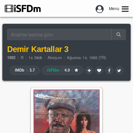
Menu
Demir Kartallar 3
1992
|
R
|
1s 38dk
|
Aksiyon
|
Ağustos 14, 1992 (TR)
IMDb
|
3.7
iSFDm
|
4.0
|