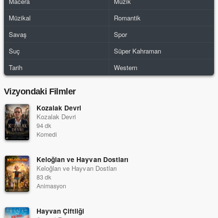
Macera
Müzik
Müzikal
Romantik
Savaş
Spor
Suç
Süper Kahraman
Tarih
Western
Vizyondaki Filmler
Kozalak Devri
Kozalak Devri
94 dk
Komedi
Keloğlan ve Hayvan Dostları
Keloğlan ve Hayvan Dostları
83 dk
Animasyon
Hayvan Çiftliği