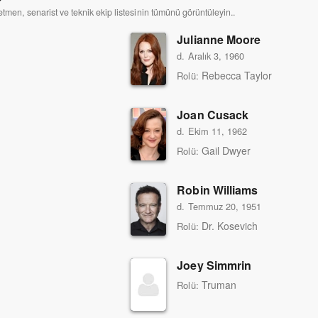
etmen, senarist ve teknik ekip listesinin tümünü görüntüleyin..
Julianne Moore
d. Aralık 3, 1960
Rebecca Taylor
Rolü:
Joan Cusack
d. Ekim 11, 1962
Gail Dwyer
Rolü:
Robin Williams
d. Temmuz 20, 1951
Dr. Kosevich
Rolü:
Joey Simmrin
Truman
Rolü: