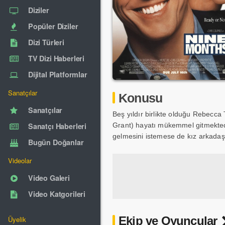
Diziler
Popüler Diziler
Dizi Türleri
TV Dizi Haberleri
Dijital Platformlar
Sanatçılar
Konusu
Sanatçılar
Beş yıldır birlikte olduğu Rebecca
Sanatçı Haberleri
Grant) hayatı mükemmel gitmekted
gelmesini istemese de kız arkadaşı
Bugün Doğanlar
Videolar
Video Galeri
Video Katgorileri
Ekip ve Oyuncular
Üyelik