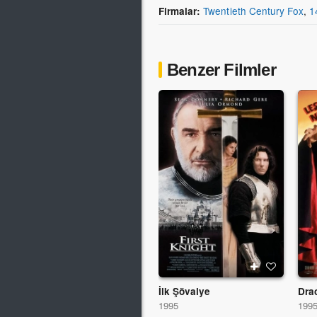
Twentieth Century Fox
,
1
Firmalar:
Benzer Filmler
İlk Şövalye
Dra
1995
199