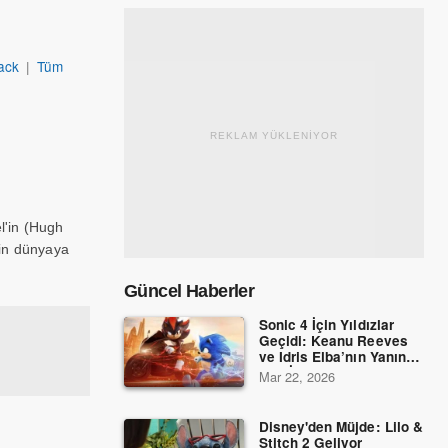
ack
|
Tüm
REKLAM YÜKLENİYOR
l'in (Hugh
ğin dünyaya
Güncel Haberler
Sonic 4 İçin Yıldızlar
Geçidi: Keanu Reeves
ve Idris Elba’nın Yanına
Dev İsimler Katıldı!
Mar 22, 2026
Disney'den Müjde: Lilo &
Stitch 2 Geliyor