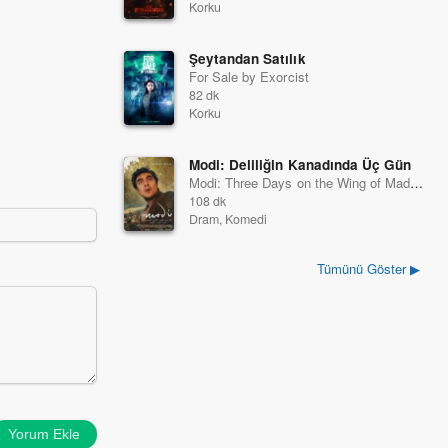
Korku
Şeytandan Satılık
For Sale by Exorcist
82 dk
Korku
Modi: Deliliğin Kanadında Üç Gün
Modi: Three Days on the Wing of Madness
108 dk
Dram, Komedi
Tümünü Göster ▶
Yorum Ekle