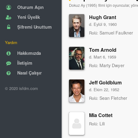
Dokuz Ay (1995) filmi için oyuncular, yön
Oturum Açın
Hugh Grant
Yeni Üyelik
d. Eylül 9, 1960
Şifremi Unuttum
Samuel Faulkner
Rolü:
Yardım
Tom Arnold
Hakkımızda
d. Mart 6, 1959
İletişim
Marty Dwyer
Rolü:
Nasıl Çalışır
Jeff Goldblum
© 2020 isfdm.com
d. Ekim 22, 1952
Sean Fletcher
Rolü:
Mia Cottet
Lili
Rolü: