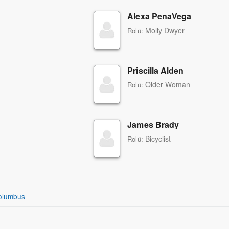
Alexa PenaVega
Molly Dwyer
Rolü:
Priscilla Alden
Older Woman
Rolü:
James Brady
Bicyclist
Rolü:
olumbus