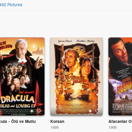
492 Pictures
cula - Ölü ve Mutlu
Korsan
Afacanlar 
5
1995
1995