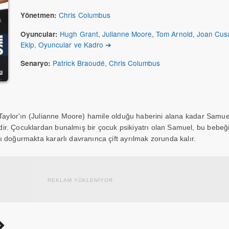
Chris Columbus
Yönetmen:
Hugh Grant
,
Julianne Moore
,
Tom Arnold
,
Joan Cus
Oyuncular:
Ekip, Oyuncular ve Kadro ➔
Patrick Braoudé
,
Chris Columbus
Senaryo:
 Taylor'ın (Julianne Moore) hamile olduğu haberini alana kadar Samue
ir. Çocuklardan bunalmış bir çocuk psikiyatrı olan Samuel, bu bebe
 doğurmakta kararlı davranınca çift ayrılmak zorunda kalır.
REKLAM YÜKLENİYOR