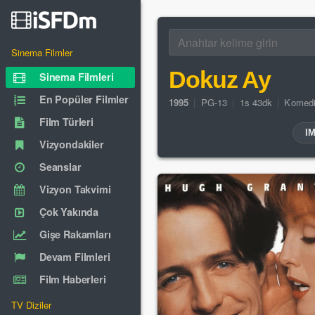
Sinema Filmler
Dokuz Ay
Sinema Filmleri
En Popüler Filmler
1995
|
PG-13
|
1s 43dk
|
Komed
Film Türleri
I
Vizyondakiler
Seanslar
Vizyon Takvimi
Çok Yakında
Gişe Rakamları
Devam Filmleri
Film Haberleri
TV Diziler