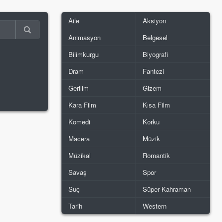
Aile
Aksiyon
Animasyon
Belgesel
Bilimkurgu
Biyografi
Dram
Fantezi
Gerilim
Gizem
Kara Film
Kısa Film
Komedi
Korku
Macera
Müzik
Müzikal
Romantik
Savaş
Spor
Suç
Süper Kahraman
Tarih
Western