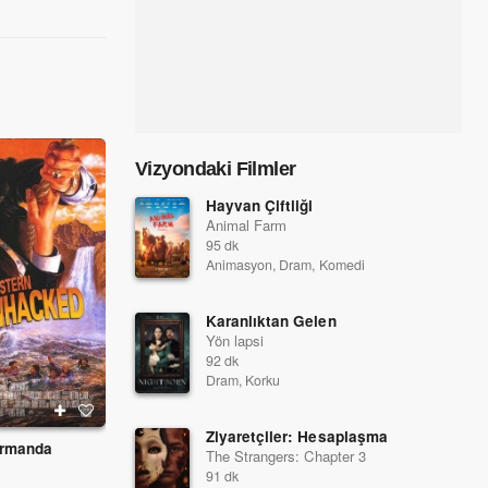
Vizyondaki Filmler
Hayvan Çiftliği
Animal Farm
95 dk
Animasyon, Dram, Komedi
Karanlıktan Gelen
Yön lapsi
92 dk
Dram, Korku
Ziyaretçiler: Hesaplaşma
Ormanda
Aşk Oyunları
Çifte Oyun
The Strangers: Chapter 3
1995
1995
91 dk