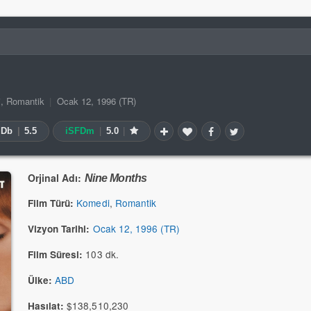
i
,
Romantik
|
Ocak 12, 1996 (TR)
MDb
|
5.5
iSFDm
|
5.0
|
Orjinal Adı:
Nine Months
Komedi
,
Romantik
Film Türü:
Ocak 12, 1996 (TR)
Vizyon Tarihi:
103 dk.
Film Süresi:
ABD
Ülke:
$138,510,230
Hasılat: