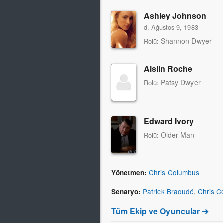
Ashley Johnson
d. Ağustos 9, 1983
Shannon Dwyer
Rolü:
Aislin Roche
Patsy Dwyer
Rolü:
Edward Ivory
Older Man
Rolü:
Chris Columbus
Yönetmen:
Patrick Braoudé
,
Chris C
Senaryo:
Tüm Ekip ve Oyuncular ➔