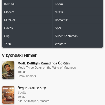
Komedi
Korku
Macera
Müzik
Müzikal
Romantik
Savaş
Spor
Suç
Süper Kahraman
Tarih
Western
Vizyondaki Filmler
Modi: Deliliğin Kanadında Üç Gün
Modi: Three Days on the Wing of Madness
108 dk
Dram, Komedi
Özgür Kedi Scotty
Scotty
80 dk
Aile, Animasyon, Macera