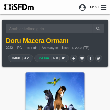
Menu
Doru Macera Ormanı
2022
|
PG
|
1s 11dk
|
Animasyon
|
Nisan 1, 2022 (TR)
IMDb
|
4.2
iSFDm
|
6.0
|