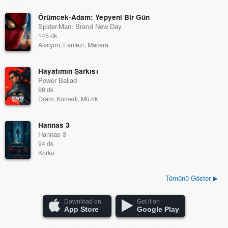
Örümcek-Adam: Yepyeni Bir Gün
Spider-Man: Brand New Day
145 dk
Aksiyon, Fantezi, Macera
Hayatımın Şarkısı
Power Ballad
98 dk
Dram, Komedi, Müzik
Hannas 3
Hannas 3
94 dk
Korku
Tümünü Göster ▶
Download on
Get it on
App Store
Google Play