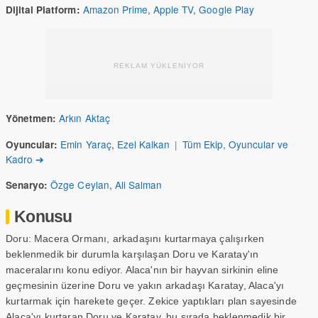
Amazon Prime
,
Apple TV
,
Google Play
Dijital Platform:
REKLAM YÜKLENİYOR
Arkın Aktaç
Yönetmen:
Emin Yaraç
,
Ezel Kalkan
|
Tüm Ekip, Oyuncular ve
Oyuncular:
Kadro ➔
Özge Ceylan
,
Ali Salman
Senaryo:
Konusu
Doru: Macera Ormanı, arkadaşını kurtarmaya çalışırken
beklenmedik bir durumla karşılaşan Doru ve Karatay'ın
maceralarını konu ediyor. Alaca'nın bir hayvan sirkinin eline
geçmesinin üzerine Doru ve yakın arkadaşı Karatay, Alaca'yı
kurtarmak için harekete geçer. Zekice yaptıkları plan sayesinde
Alaca'yı kurtaran Doru ve Karatay, bu sırada beklenmedik bir