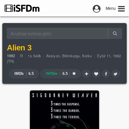
Menu
Alien 3
1992
|
R
|
1s 54dk
|
Aksiyon
,
Bilimkurgu
,
Korku
|
Eylül 11, 1992
(TR)
IMDb
|
6.5
iSFDm
|
6.5
|