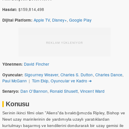
$159,814,498
Hasılat:
Apple TV
,
Disney+
,
Google Play
Dijital Platform:
REKLAM YÜKLENİYOR
David Fincher
Yönetmen:
Sigourney Weaver
,
Charles S. Dutton
,
Charles Dance
,
Oyuncular:
Paul McGann
|
Tüm Ekip, Oyuncular ve Kadro ➔
Dan O'Bannon
,
Ronald Shusett
,
Vincent Ward
Senaryo:
Konusu
Serinin ikinci filmi olan "Aliens"da bıraktığımızda Ripley, Bishop ve
Newt uzay marinlerinin de yardımıyla uzaylı yaratıklardan
kurtulmayı başarmış ve kendilerini dondurarak bir uzay gemisi ile