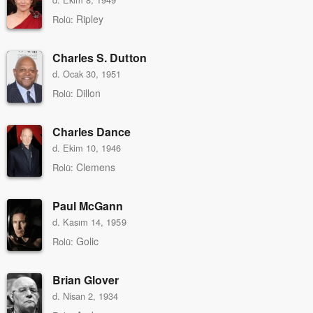
Ripley
Rolü:
Charles S. Dutton
d. Ocak 30, 1951
Dillon
Rolü:
Charles Dance
d. Ekim 10, 1946
Clemens
Rolü:
Paul McGann
d. Kasım 14, 1959
Golic
Rolü:
Brian Glover
d. Nisan 2, 1934