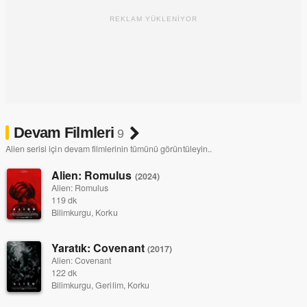
REKLAM YÜKLENİYOR
Devam Filmleri
9
Alien serisi için devam filmlerinin tümünü görüntüleyin..
Alien: Romulus
(2024)
Alien: Romulus
119 dk
Bilimkurgu, Korku
Yaratık: Covenant
(2017)
Alien: Covenant
122 dk
Bilimkurgu, Gerilim, Korku