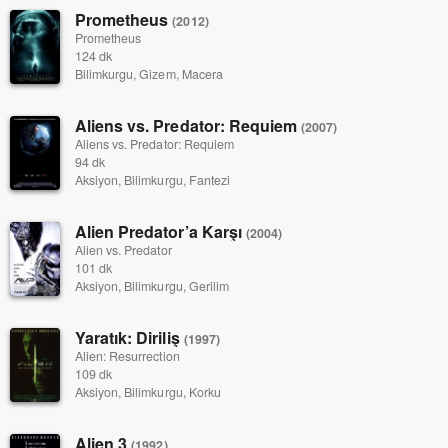
Prometheus
(2012)
Prometheus
124 dk
Bilimkurgu, Gizem, Macera
Aliens vs. Predator: Requiem
(2007)
Aliens vs. Predator: Requiem
94 dk
Aksiyon, Bilimkurgu, Fantezi
Alien Predator’a Karşı
(2004)
Alien vs. Predator
101 dk
Aksiyon, Bilimkurgu, Gerilim
Yaratık: Diriliş
(1997)
Alien: Resurrection
109 dk
Aksiyon, Bilimkurgu, Korku
Alien 3
(1992)