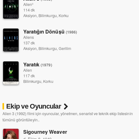
Alien³
114 dk
Aksiyon, Bilimkurgu, Korku
Yaratığın Dönüşü
(1986)
Aliens
137 dk
Aksiyon, Bilimkurgu, Gerilim
Yaratık
(1979)
Alien
117 dk
Bilimkurgu, Korku
Ekip ve Oyuncular
Alien 3 (1992) filmi için oyuncular, yönetmen, senarist ve teknik ekip listesinin
tümünü görüntüleyin..
Sigourney Weaver
d. Ekim 8, 1949