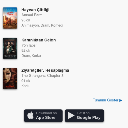
Hayvan Çiftliği
Animal Farm
95 dk
Animasyon, Dram, Komedi
Karanlıktan Gelen
Yön lapsi
92 dk
Dram, Korku
Ziyaretçiler: Hesaplaşma
The Strangers: Chapter 3
91 dk
Korku
Tümünü Göster ▶
Download on
Get it on
App Store
Google Play