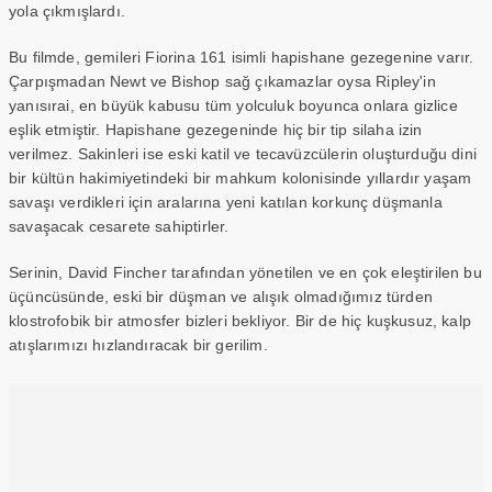
yola çıkmışlardı.
Bu filmde, gemileri Fiorina 161 isimli hapishane gezegenine varır.
Çarpışmadan Newt ve Bishop sağ çıkamazlar oysa Ripley'in
yanısırai, en büyük kabusu tüm yolculuk boyunca onlara gizlice
eşlik etmiştir. Hapishane gezegeninde hiç bir tip silaha izin
verilmez. Sakinleri ise eski katil ve tecavüzcülerin oluşturduğu dini
bir kültün hakimiyetindeki bir mahkum kolonisinde yıllardır yaşam
savaşı verdikleri için aralarına yeni katılan korkunç düşmanla
savaşacak cesarete sahiptirler.
Serinin, David Fincher tarafından yönetilen ve en çok eleştirilen bu
üçüncüsünde, eski bir düşman ve alışık olmadığımız türden
klostrofobik bir atmosfer bizleri bekliyor. Bir de hiç kuşkusuz, kalp
atışlarımızı hızlandıracak bir gerilim.