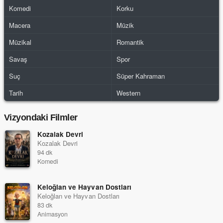
Komedi
Korku
Macera
Müzik
Müzikal
Romantik
Savaş
Spor
Suç
Süper Kahraman
Tarih
Western
Vizyondaki Filmler
Kozalak Devri
Kozalak Devri
94 dk
Komedi
Keloğlan ve Hayvan Dostları
Keloğlan ve Hayvan Dostları
83 dk
Animasyon