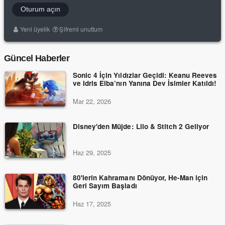
Oturum açın
Yeni üyelik
Şifremi unuttum
Güncel Haberler
Sonic 4 İçin Yıldızlar Geçidi: Keanu Reeves
ve Idris Elba’nın Yanına Dev İsimler Katıldı!
Mar 22, 2026
Disney'den Müjde: Lilo & Stitch 2 Geliyor
Haz 29, 2025
80'lerin Kahramanı Dönüyor, He-Man için
Geri Sayım Başladı
Haz 17, 2025