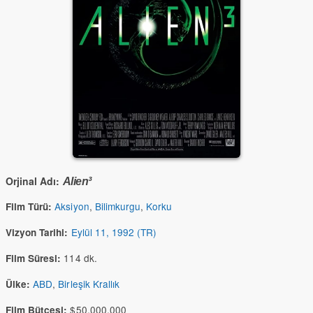
Orjinal Adı:
Alien³
Aksiyon
,
Bilimkurgu
,
Korku
Film Türü:
Eylül 11, 1992 (TR)
Vizyon Tarihi:
114 dk.
Film Süresi:
ABD
,
Birleşik Krallık
Ülke:
$50,000,000
Film Bütçesi: