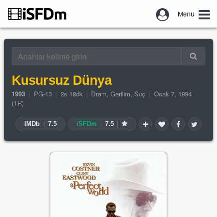
Menu
Kusursuz Dünya
1993
|
PG-13
|
2s 18dk
|
Dram
,
Gerilim
,
Suç
|
Ocak 7, 1994
(TR)
IMDb
|
7.5
iSFDm
|
7.5
|