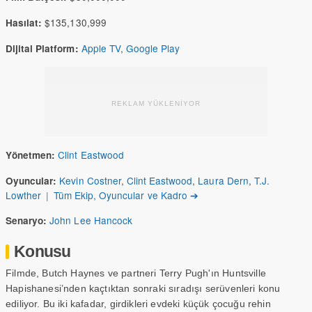
$135,130,999
Hasılat:
Apple TV
,
Google Play
Dijital Platform:
REKLAM YÜKLENİYOR
Clint Eastwood
Yönetmen:
Kevin Costner
,
Clint Eastwood
,
Laura Dern
,
T.J.
Oyuncular:
Lowther
|
Tüm Ekip, Oyuncular ve Kadro ➔
John Lee Hancock
Senaryo:
Konusu
Filmde, Butch Haynes ve partneri Terry Pugh'ın Huntsville
Hapishanesi’nden kaçtıktan sonraki sıradışı serüvenleri konu
ediliyor. Bu iki kafadar, girdikleri evdeki küçük çocuğu rehin