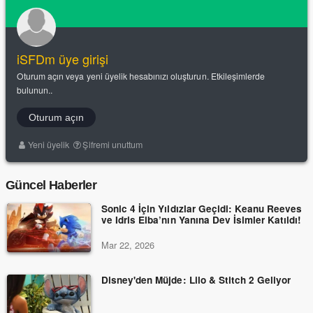
iSFDm üye girişi
Oturum açın veya yeni üyelik hesabınızı oluşturun. Etkileşimlerde
bulunun..
Oturum açın
Yeni üyelik
Şifremi unuttum
Güncel Haberler
Sonic 4 İçin Yıldızlar Geçidi: Keanu Reeves
ve Idris Elba’nın Yanına Dev İsimler Katıldı!
Mar 22, 2026
Disney'den Müjde: Lilo & Stitch 2 Geliyor