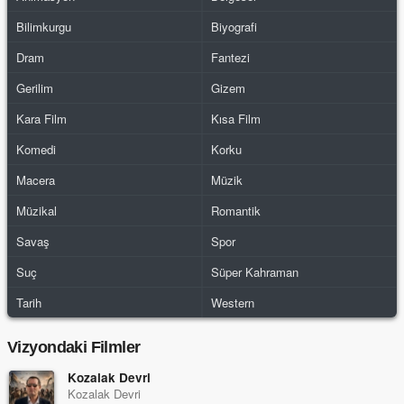
Bilimkurgu
Biyografi
Dram
Fantezi
Gerilim
Gizem
Kara Film
Kısa Film
Komedi
Korku
Macera
Müzik
Müzikal
Romantik
Savaş
Spor
Suç
Süper Kahraman
Tarih
Western
Vizyondaki Filmler
Kozalak Devri
Kozalak Devri