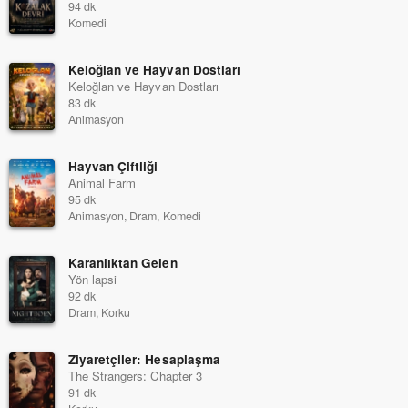
94 dk
Komedi
Keloğlan ve Hayvan Dostları
Keloğlan ve Hayvan Dostları
83 dk
Animasyon
Hayvan Çiftliği
Animal Farm
95 dk
Animasyon, Dram, Komedi
Karanlıktan Gelen
Yön lapsi
92 dk
Dram, Korku
Ziyaretçiler: Hesaplaşma
The Strangers: Chapter 3
91 dk