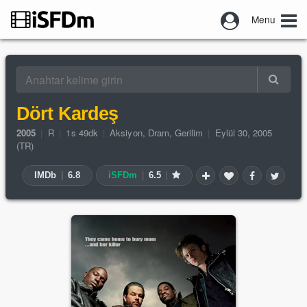
Menu
Dört Kardeş
2005
|
R
|
1s 49dk
|
Aksiyon
,
Dram
,
Gerilim
|
Eylül 30, 2005
(TR)
IMDb
|
6.8
iSFDm
|
6.5
|