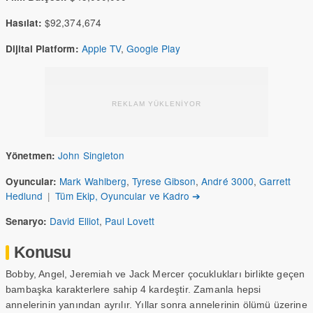
$92,374,674
Hasılat:
Apple TV
,
Google Play
Dijital Platform:
REKLAM YÜKLENİYOR
John Singleton
Yönetmen:
Mark Wahlberg
,
Tyrese Gibson
,
André 3000
,
Garrett
Oyuncular:
Hedlund
|
Tüm Ekip, Oyuncular ve Kadro ➔
David Elliot
,
Paul Lovett
Senaryo:
Konusu
Bobby, Angel, Jeremiah ve Jack Mercer çocuklukları birlikte geçen
bambaşka karakterlere sahip 4 kardeştir. Zamanla hepsi
annelerinin yanından ayrılır. Yıllar sonra annelerinin ölümü üzerine