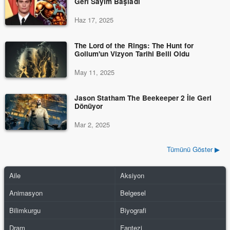
Geri Sayım Başladı
Haz 17, 2025
The Lord of the Rings: The Hunt for
Gollum'un Vizyon Tarihi Belli Oldu
May 11, 2025
Jason Statham The Beekeeper 2 İle Geri
Dönüyor
Mar 2, 2025
Tümünü Göster ▶
Aile
Aksiyon
Animasyon
Belgesel
Bilimkurgu
Biyografi
Dram
Fantezi