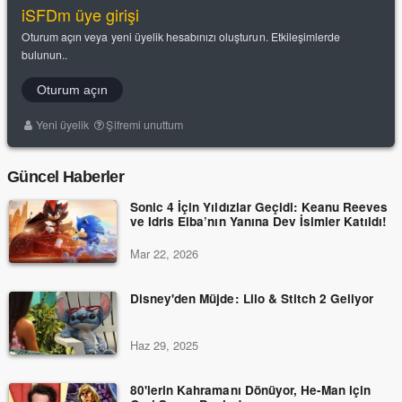
iSFDm üye girişi
Oturum açın veya yeni üyelik hesabınızı oluşturun. Etkileşimlerde
bulunun..
Oturum açın
Yeni üyelik
Şifremi unuttum
Güncel Haberler
Sonic 4 İçin Yıldızlar Geçidi: Keanu Reeves
ve Idris Elba’nın Yanına Dev İsimler Katıldı!
Mar 22, 2026
Disney'den Müjde: Lilo & Stitch 2 Geliyor
Haz 29, 2025
80'lerin Kahramanı Dönüyor, He-Man için