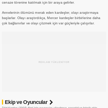
cenaze törenine katılmak için bir araya gelirler.
Annelerinin ölümünü merak eden kardeşler, olayı araştırmaya
başlarlar. Olayı araştırdıkça, Mercer kardeşler birbirlerine daha
çok bağlanırlar ve olayı çözmek için var güçleriyle çalışırlar.
REKLAM YÜKLENİYOR
Ekip ve Oyuncular
Dört Kardeş (2005) filmi için oyuncular, yönetmen, senarist ve teknik ekip