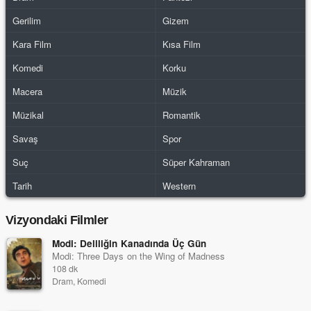
Gerilim
Gizem
Kara Film
Kısa Film
Komedi
Korku
Macera
Müzik
Müzikal
Romantik
Savaş
Spor
Suç
Süper Kahraman
Tarih
Western
Vizyondaki Filmler
Modi: Deliliğin Kanadında Üç Gün
Modi: Three Days on the Wing of Madness
108 dk
Dram, Komedi