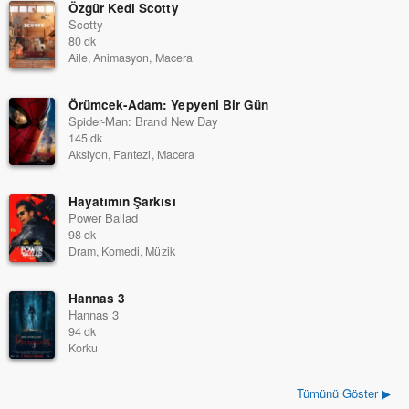
Özgür Kedi Scotty
Scotty
80 dk
Aile, Animasyon, Macera
Örümcek-Adam: Yepyeni Bir Gün
Spider-Man: Brand New Day
145 dk
Aksiyon, Fantezi, Macera
Hayatımın Şarkısı
Power Ballad
98 dk
Dram, Komedi, Müzik
Hannas 3
Hannas 3
94 dk
Korku
Tümünü Göster ▶