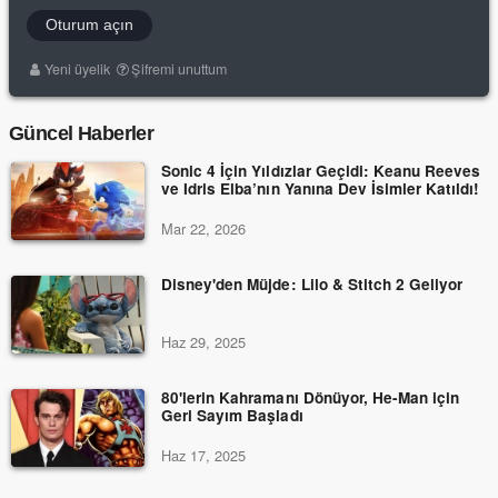
Oturum açın
Yeni üyelik
Şifremi unuttum
Güncel Haberler
Sonic 4 İçin Yıldızlar Geçidi: Keanu Reeves
ve Idris Elba’nın Yanına Dev İsimler Katıldı!
Mar 22, 2026
Disney'den Müjde: Lilo & Stitch 2 Geliyor
Haz 29, 2025
80'lerin Kahramanı Dönüyor, He-Man için
Geri Sayım Başladı
Haz 17, 2025