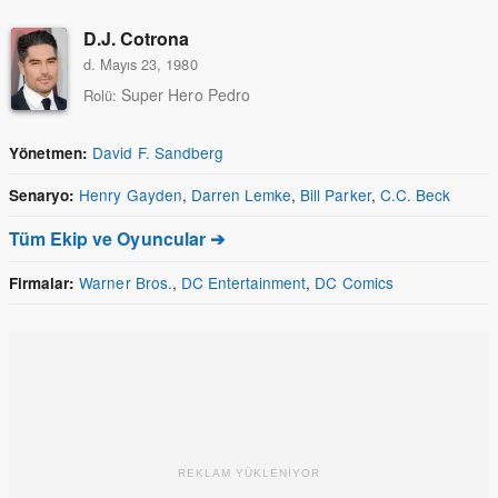
D.J. Cotrona
d. Mayıs 23, 1980
Super Hero Pedro
Rolü:
David F. Sandberg
Yönetmen:
Henry Gayden
,
Darren Lemke
,
Bill Parker
,
C.C. Beck
Senaryo:
Tüm Ekip ve Oyuncular ➔
Warner Bros.
,
DC Entertainment
,
DC Comics
Firmalar:
REKLAM YÜKLENİYOR