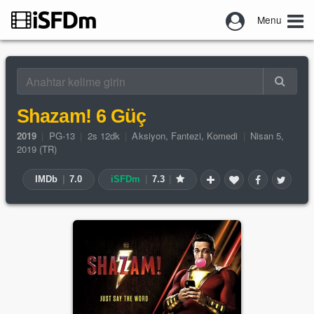
Menu
Shazam! 6 Güç
2019
|
PG-13
|
2s 12dk
|
Aksiyon
,
Fantezi
,
Komedi
|
Nisan 5,
2019 (TR)
IMDb
|
7.0
iSFDm
|
7.3
|