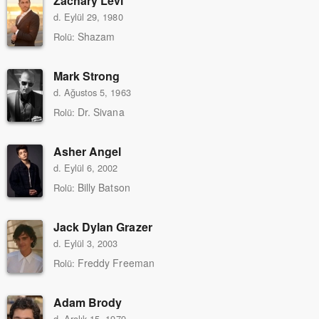
Zachary Levi
d. Eylül 29, 1980
Shazam
Rolü:
Mark Strong
d. Ağustos 5, 1963
Dr. Sivana
Rolü:
Asher Angel
d. Eylül 6, 2002
Billy Batson
Rolü:
Jack Dylan Grazer
d. Eylül 3, 2003
Freddy Freeman
Rolü:
Adam Brody
d. Aralık 15, 1979