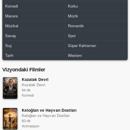
Komedi
Korku
Macera
Müzik
Müzikal
Romantik
Savaş
Spor
Suç
Süper Kahraman
Tarih
Western
Vizyondaki Filmler
Kozalak Devri
Kozalak Devri
94 dk
Komedi
Keloğlan ve Hayvan Dostları
Keloğlan ve Hayvan Dostları
83 dk
Animasyon