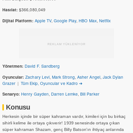
$366,080,049
Hasılat:
Apple TV
,
Google Play
,
HBO Max
,
Netflix
Dijital Platform:
REKLAM YÜKLENİYOR
David F. Sandberg
Yönetmen:
Zachary Levi
,
Mark Strong
,
Asher Angel
,
Jack Dylan
Oyuncular:
Grazer
|
Tüm Ekip, Oyuncular ve Kadro ➔
Henry Gayden
,
Darren Lemke
,
Bill Parker
Senaryo:
Konusu
Herkesin içinde bir süper kahraman vardır, kimileri için bu birkaç
sihirli kelime ile ortaya çıkıverir! 1939 senesinde ortaya çıkan
süper kahraman Shazam, genç Billy Batson'ın ihtiyaç anlarında