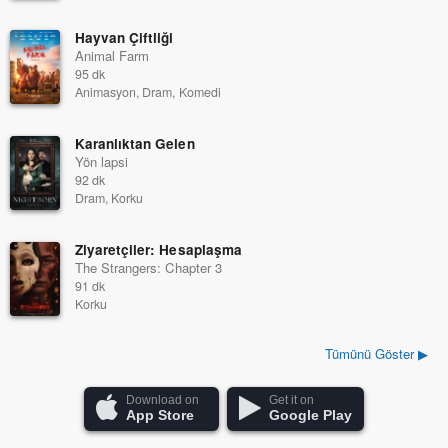
Hayvan Çiftliği
Animal Farm
95 dk
Animasyon, Dram, Komedi
Karanlıktan Gelen
Yön lapsi
92 dk
Dram, Korku
Ziyaretçiler: Hesaplaşma
The Strangers: Chapter 3
91 dk
Korku
Tümünü Göster ▶
Download on
Get it on
App Store
Google Play