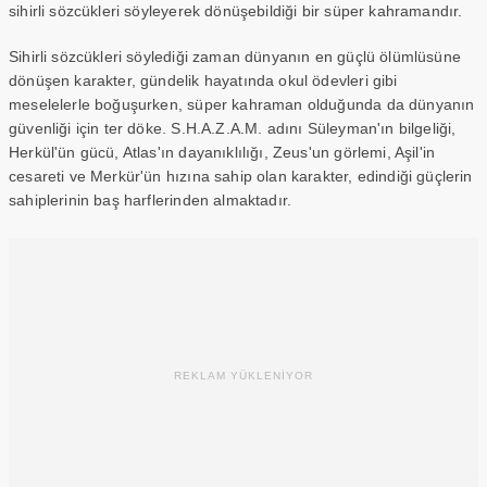
sihirli sözcükleri söyleyerek dönüşebildiği bir süper kahramandır.
Sihirli sözcükleri söylediği zaman dünyanın en güçlü ölümlüsüne
dönüşen karakter, gündelik hayatında okul ödevleri gibi
meselelerle boğuşurken, süper kahraman olduğunda da dünyanın
güvenliği için ter döke. S.H.A.Z.A.M. adını Süleyman'ın bilgeliği,
Herkül'ün gücü, Atlas'ın dayanıklılığı, Zeus'un görlemi, Aşil'in
cesareti ve Merkür'ün hızına sahip olan karakter, edindiği güçlerin
sahiplerinin baş harflerinden almaktadır.
REKLAM YÜKLENİYOR