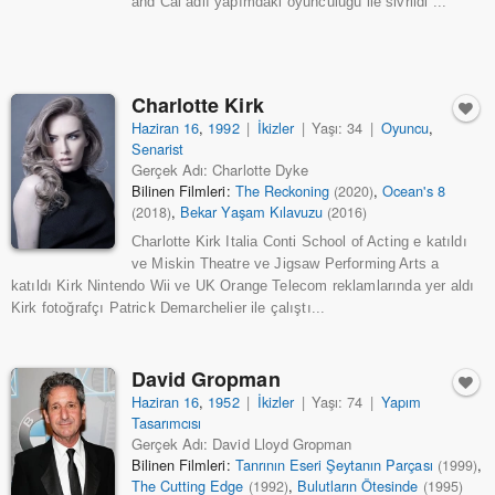
and Cal adlı yapımdaki oyunculuğu ile sivrildi ...
Charlotte Kirk
Haziran 16
,
1992
|
İkizler
|
Yaşı: 34
|
Oyuncu
,
Senarist
Gerçek Adı: Charlotte Dyke
Bilinen Filmleri:
The Reckoning
,
Ocean's 8
(2020)
,
Bekar Yaşam Kılavuzu
(2018)
(2016)
Charlotte Kirk Italia Conti School of Acting e katıldı
ve Miskin Theatre ve Jigsaw Performing Arts a
katıldı Kirk Nintendo Wii ve UK Orange Telecom reklamlarında yer aldı
Kirk fotoğrafçı Patrick Demarchelier ile çalıştı...
David Gropman
Haziran 16
,
1952
|
İkizler
|
Yaşı: 74
|
Yapım
Tasarımcısı
Gerçek Adı: David Lloyd Gropman
Bilinen Filmleri:
Tanrının Eseri Şeytanın Parçası
,
(1999)
The Cutting Edge
,
Bulutların Ötesinde
(1992)
(1995)