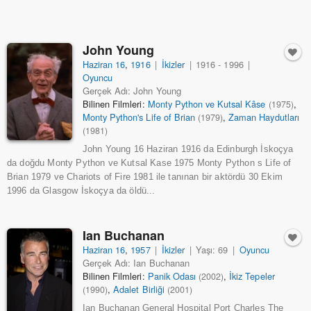
John Young
Haziran 16
,
1916
|
İkizler
|
1916 - 1996
|
Oyuncu
Gerçek Adı: John Young
Bilinen Filmleri:
Monty Python ve Kutsal Kâse
,
(1975)
Monty Python's Life of Brian
,
Zaman Haydutları
(1979)
(1981)
John Young 16 Haziran 1916 da Edinburgh İskoçya
da doğdu Monty Python ve Kutsal Kase 1975 Monty Python s Life of
Brian 1979 ve Chariots of Fire 1981 ile tanınan bir aktördü 30 Ekim
1996 da Glasgow İskoçya da öldü...
Ian Buchanan
Haziran 16
,
1957
|
İkizler
|
Yaşı: 69
|
Oyuncu
Gerçek Adı: Ian Buchanan
Bilinen Filmleri:
Panik Odası
,
İkiz Tepeler
(2002)
,
Adalet Birliği
(1990)
(2001)
Ian Buchanan General Hospital Port Charles The