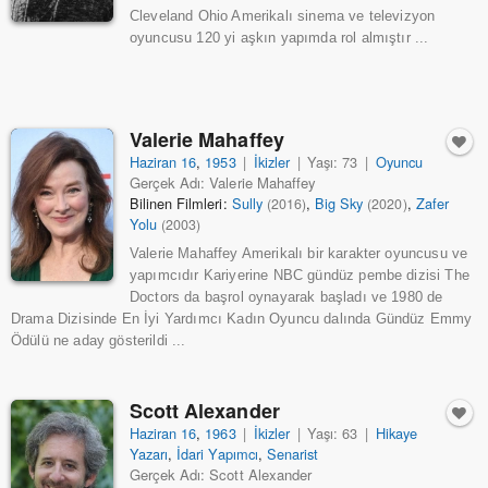
Cleveland Ohio Amerikalı sinema ve televizyon
oyuncusu 120 yi aşkın yapımda rol almıştır ...
Valerie Mahaffey
Haziran 16
,
1953
|
İkizler
|
Yaşı: 73
|
Oyuncu
Gerçek Adı: Valerie Mahaffey
Bilinen Filmleri:
Sully
,
Big Sky
,
Zafer
(2016)
(2020)
Yolu
(2003)
Valerie Mahaffey Amerikalı bir karakter oyuncusu ve
yapımcıdır Kariyerine NBC gündüz pembe dizisi The
Doctors da başrol oynayarak başladı ve 1980 de
Drama Dizisinde En İyi Yardımcı Kadın Oyuncu dalında Gündüz Emmy
Ödülü ne aday gösterildi ...
Scott Alexander
Haziran 16
,
1963
|
İkizler
|
Yaşı: 63
|
Hikaye
Yazarı
,
İdari Yapımcı
,
Senarist
Gerçek Adı: Scott Alexander