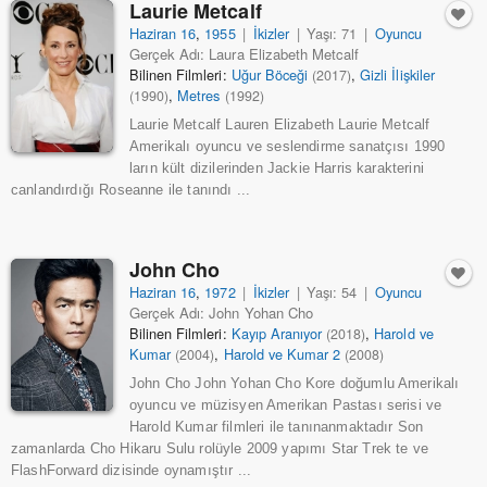
Laurie Metcalf
Haziran 16
,
1955
|
İkizler
|
Yaşı: 71
|
Oyuncu
Gerçek Adı: Laura Elizabeth Metcalf
Bilinen Filmleri:
Uğur Böceği
,
Gizli İlişkiler
(2017)
,
Metres
(1990)
(1992)
Laurie Metcalf Lauren Elizabeth Laurie Metcalf
Amerikalı oyuncu ve seslendirme sanatçısı 1990
ların kült dizilerinden Jackie Harris karakterini
canlandırdığı Roseanne ile tanındı ...
John Cho
Haziran 16
,
1972
|
İkizler
|
Yaşı: 54
|
Oyuncu
Gerçek Adı: John Yohan Cho
Bilinen Filmleri:
Kayıp Aranıyor
,
Harold ve
(2018)
Kumar
,
Harold ve Kumar 2
(2004)
(2008)
John Cho John Yohan Cho Kore doğumlu Amerikalı
oyuncu ve müzisyen Amerikan Pastası serisi ve
Harold Kumar filmleri ile tanınanmaktadır Son
zamanlarda Cho Hikaru Sulu rolüyle 2009 yapımı Star Trek te ve
FlashForward dizisinde oynamıştır ...