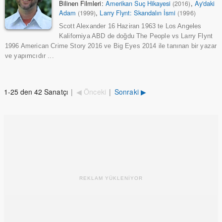
Bilinen Filmleri:
Amerikan Suç Hikayesi
,
Ay'daki
(2016)
Adam
,
Larry Flynt: Skandalın İsmi
(1999)
(1996)
Scott Alexander 16 Haziran 1963 te Los Angeles
Kaliforniya ABD de doğdu The People vs Larry Flynt
1996 American Crime Story 2016 ve Big Eyes 2014 ile tanınan bir yazar
ve yapımcıdır ...
1-25 den 42 Sanatçı
|
◀ Önceki
|
Sonraki ▶
REKLAM YÜKLENİYOR