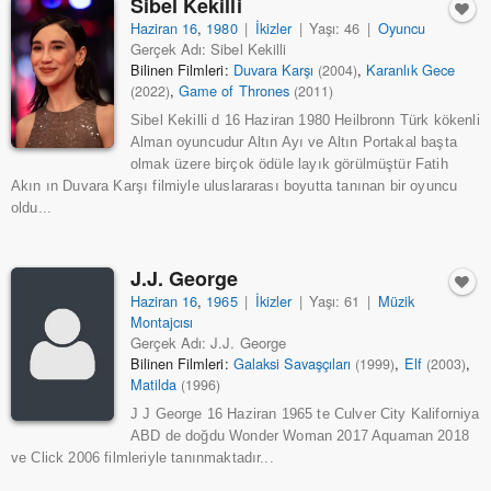
Sibel Kekilli
Haziran 16
,
1980
|
İkizler
|
Yaşı: 46
|
Oyuncu
Gerçek Adı: Sibel Kekilli
Bilinen Filmleri:
Duvara Karşı
,
Karanlık Gece
(2004)
,
Game of Thrones
(2022)
(2011)
Sibel Kekilli d 16 Haziran 1980 Heilbronn Türk kökenli
Alman oyuncudur Altın Ayı ve Altın Portakal başta
olmak üzere birçok ödüle layık görülmüştür Fatih
Akın ın Duvara Karşı filmiyle uluslararası boyutta tanınan bir oyuncu
oldu...
J.J. George
Haziran 16
,
1965
|
İkizler
|
Yaşı: 61
|
Müzik
Montajcısı
Gerçek Adı: J.J. George
Bilinen Filmleri:
Galaksi Savaşçıları
,
Elf
,
(1999)
(2003)
Matilda
(1996)
J J George 16 Haziran 1965 te Culver City Kaliforniya
ABD de doğdu Wonder Woman 2017 Aquaman 2018
ve Click 2006 filmleriyle tanınmaktadır...