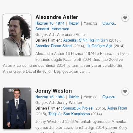
Alexandre Astier
Haziran 16
,
1974
|
İkizler
|
Yaşı: 52
|
Oyuncu
,
Senarist
,
Yönetmen
Gerçek Adı: Alexandre Astier
Bilinen Filmleri:
Asteriks: Sihirli İksirin Sırrı
,
(2018)
Asteriks: Roma Sitesi
,
İlk Görüşte Aşk
(2014)
(2014)
Alexandre Astier 16 Haziran 1974 te Fransa nın Lyon
kentinde doğdu Kaamelott 2004 Dies irae 2003 ve
Astérix Le domaine des dieux 2014 ile tanınan bir yazar ve aktördür
Anne Gaëlle Daval ile evlidir Beş çocukları var ...
Jonny Weston
Haziran 16
,
1988
|
İkizler
|
Yaşı: 38
|
Oyuncu
Gerçek Adı: Jonny Weston
Bilinen Filmleri:
Sonsuzluk Projesi
,
Aşkın Ritmi
(2015)
,
Takip 3: Son Karşılaşma
(2015)
(2014)
Jonny Weston d 1988 Amerikalı oyuncudur Amerikalı
oyuncu Juliette Lewis le rol aldığı 2014 yapımı Kelly