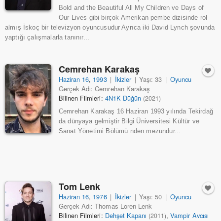
Bold and the Beautiful All My Children ve Days of
Our Lives gibi birçok Amerikan pembe dizisinde rol
almış İskoç bir televizyon oyuncusudur Ayrıca iki David Lynch şovunda
yaptığı çalışmalarla tanınır...
Cemrehan Karakaş
Haziran 16
,
1993
|
İkizler
|
Yaşı: 33
|
Oyuncu
Gerçek Adı: Cemrehan Karakaş
Bilinen Filmleri:
4N1K Düğün
(2021)
Cemrehan Karakaş 16 Haziran 1993 yılında Tekirdağ
da dünyaya gelmiştir Bilgi Üniversitesi Kültür ve
Sanat Yönetimi Bölümü nden mezundur...
Tom Lenk
Haziran 16
,
1976
|
İkizler
|
Yaşı: 50
|
Oyuncu
Gerçek Adı: Thomas Loren Lenk
Bilinen Filmleri:
Dehşet Kapanı
,
Vampir Avcısı
(2011)