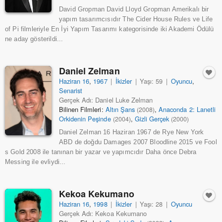
David Gropman David Lloyd Gropman Amerikalı bir
yapım tasarımcısıdır The Cider House Rules ve Life
of Pi filmleriyle En İyi Yapım Tasarımı kategorisinde iki Akademi Ödülü
ne aday gösterildi...
Daniel Zelman
Haziran 16
,
1967
|
İkizler
|
Yaşı: 59
|
Oyuncu
,
Senarist
Gerçek Adı: Daniel Luke Zelman
Bilinen Filmleri:
Altın Şans
,
Anaconda 2: Lanetli
(2008)
Orkidenin Peşinde
,
Gizli Gerçek
(2004)
(2000)
Daniel Zelman 16 Haziran 1967 de Rye New York
ABD de doğdu Damages 2007 Bloodline 2015 ve Fool
s Gold 2008 ile tanınan bir yazar ve yapımcıdır Daha önce Debra
Messing ile evliydi...
Kekoa Kekumano
Haziran 16
,
1998
|
İkizler
|
Yaşı: 28
|
Oyuncu
Gerçek Adı: Kekoa Kekumano