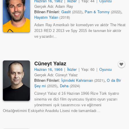
Haziran 16
,
1982
|
İkizler
|
Yaşı: 44
|
Oyuncu
Gerçek Adı: Adam Ray
Bilinen Filmleri:
Gaslit
,
Pam & Tommy
,
(2022)
(2022)
Hayatım Yalan
(2018)
Adam Ray Amerikalı bir komedyen ve aktör The Heat
2013 RED 2 2013 ve Spy 2015 ile tanınan bir aktör
ve yazardır...
Cüneyt Yalaz
Haziran 16
,
1966
|
İkizler
|
Yaşı: 60
|
Oyuncu
Gerçek Adı: Cüneyt Yalaz
Bilinen Filmleri:
İçimdeki Kahraman
,
O da Bir
(2021)
Şey mi
,
Deha
(2025)
(2024)
Cüneyt Yalaz d 16 Haziran 1966 Rize Türk tiyatro
sinema ve dizi film oyuncusu tiyatro oyun yazarı
yönetmeni ışık tasarımcısı ve eğitmeni
Ortaöğretimini Eskişehir Anadolu Lisesi nde tamamladı...