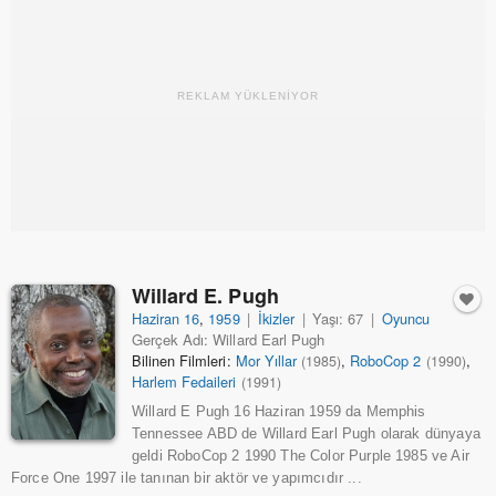
REKLAM YÜKLENİYOR
Willard E. Pugh
Haziran 16
,
1959
|
İkizler
|
Yaşı: 67
|
Oyuncu
Gerçek Adı: Willard Earl Pugh
Bilinen Filmleri:
Mor Yıllar
,
RoboCop 2
,
(1985)
(1990)
Harlem Fedaileri
(1991)
Willard E Pugh 16 Haziran 1959 da Memphis
Tennessee ABD de Willard Earl Pugh olarak dünyaya
geldi RoboCop 2 1990 The Color Purple 1985 ve Air
Force One 1997 ile tanınan bir aktör ve yapımcıdır ...