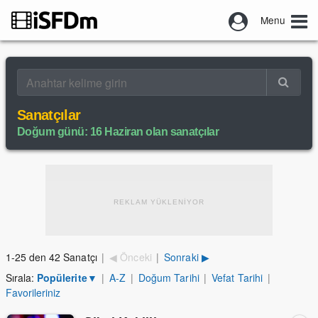
Menu
Sanatçılar
Doğum günü: 16 Haziran olan sanatçılar
REKLAM YÜKLENİYOR
1-25 den 42 Sanatçı
|
◀ Önceki
|
Sonraki ▶
Sırala:
Popülerite
▼
|
A-Z
|
Doğum Tarihi
|
Vefat Tarihi
|
Favorileriniz