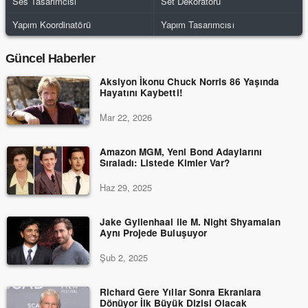
Ses Tasarımcısı
Set Dekoratörü
Yapım Koordinatörü
Yapım Tasarımcısı
Güncel Haberler
Aksiyon İkonu Chuck Norris 86 Yaşında
Hayatını Kaybetti!
Mar 22, 2026
Amazon MGM, Yeni Bond Adaylarını
Sıraladı: Listede Kimler Var?
Haz 29, 2025
Jake Gyllenhaal ile M. Night Shyamalan
Aynı Projede Buluşuyor
Şub 2, 2025
Richard Gere Yıllar Sonra Ekranlara
Dönüyor İlk Büyük Dizisi Olacak