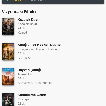
Vizyondaki Filmler
Kozalak Devri
Kozalak Devri
94 dk
Komedi
Keloğlan ve Hayvan Dostları
Keloğlan ve Hayvan Dostları
83 dk
Animasyon
Hayvan Çiftliği
Animal Farm
95 dk
Animasyon, Dram, Komedi
Karanlıktan Gelen
Yön lapsi
92 dk