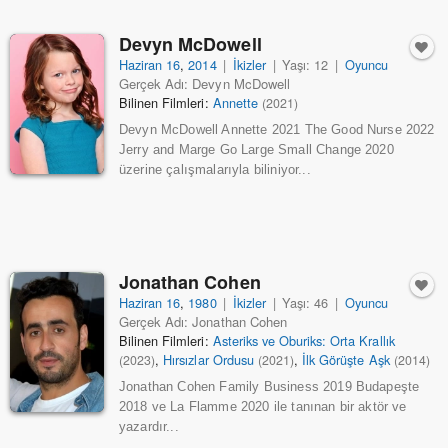
Devyn McDowell
Haziran 16
,
2014
|
İkizler
|
Yaşı: 12
|
Oyuncu
Gerçek Adı: Devyn McDowell
Bilinen Filmleri:
Annette
(2021)
Devyn McDowell Annette 2021 The Good Nurse 2022
Jerry and Marge Go Large Small Change 2020
üzerine çalışmalarıyla biliniyor...
Jonathan Cohen
Haziran 16
,
1980
|
İkizler
|
Yaşı: 46
|
Oyuncu
Gerçek Adı: Jonathan Cohen
Bilinen Filmleri:
Asteriks ve Oburiks: Orta Krallık
,
Hırsızlar Ordusu
,
İlk Görüşte Aşk
(2023)
(2021)
(2014)
Jonathan Cohen Family Business 2019 Budapeşte
2018 ve La Flamme 2020 ile tanınan bir aktör ve
yazardır...