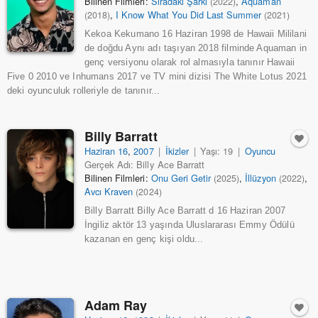
Bilinen Filmleri:
Sıradaki Şarkı
,
Aquaman
(2022)
,
I Know What You Did Last Summer
(2018)
(2021)
Kekoa Kekumano 16 Haziran 1998 de Hawaii Mililani
de doğdu Aynı adı taşıyan 2018 filminde Aquaman in
genç versiyonu olarak rol almasıyla tanınır Hawaii
Five 0 2010 ve Inhumans 2017 ve TV mini dizisi The White Lotus 2021
deki oyunculuk rolleriyle de tanınır...
Billy Barratt
Haziran 16
,
2007
|
İkizler
|
Yaşı: 19
|
Oyuncu
Gerçek Adı: Billy Ace Barratt
Bilinen Filmleri:
Onu Geri Getir
,
İllüzyon
,
(2025)
(2022)
Avcı Kraven
(2024)
Billy Barratt Billy Ace Barratt d 16 Haziran 2007
İngiliz aktör 13 yaşında Uluslararası Emmy Ödülü
kazanan en genç kişi oldu...
Adam Ray