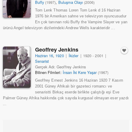
Buffy
,
Buluşma Olayı
(1997)
(2006)
Tom Lenk Thomas Loren Tom Lenk d 16 Haziran
1976 bir Amerikan sahne ve televizyon oyuncusudur
En çok tanınan rolü Buffy the Vampire Slayer ve yan
ürünü Angel televizyon dizilerindeki Andrew Wells karakteridir ...
Geoffrey Jenkins
Haziran 16
,
1920
|
İkizler
|
1920 - 2001
|
Senarist
Gerçek Adı: Geoffrey Jenkins
Bilinen Filmleri:
İnsan İki Kere Yaşar
(1967)
Geoffrey Ernest Jenkins 16 Haziran 1920 7 Kasım
2001 Güney Afrikalı bir gazeteci romancı ve
senaristti Birkaç eserde birlikte çalıştığı eşi Eve
Palmer Güney Afrika hakkında çok sayıda kurgusal olmayan eser yazdı
...