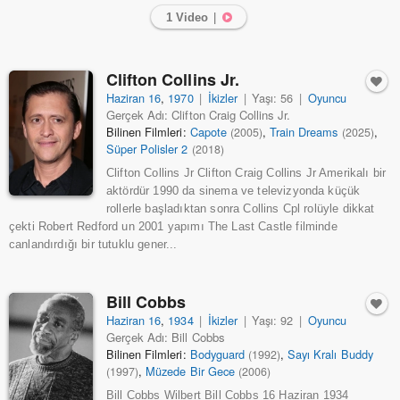
1 Video
|
Clifton Collins Jr.
Haziran 16
,
1970
|
İkizler
|
Yaşı: 56
|
Oyuncu
Gerçek Adı: Clifton Craig Collins Jr.
Bilinen Filmleri:
Capote
,
Train Dreams
,
(2005)
(2025)
Süper Polisler 2
(2018)
Clifton Collins Jr Clifton Craig Collins Jr Amerikalı bir
aktördür 1990 da sinema ve televizyonda küçük
rollerle başladıktan sonra Collins Cpl rolüyle dikkat
çekti Robert Redford un 2001 yapımı The Last Castle filminde
canlandırdığı bir tutuklu gener...
Bill Cobbs
Haziran 16
,
1934
|
İkizler
|
Yaşı: 92
|
Oyuncu
Gerçek Adı: Bill Cobbs
Bilinen Filmleri:
Bodyguard
,
Sayı Kralı Buddy
(1992)
,
Müzede Bir Gece
(1997)
(2006)
Bill Cobbs Wilbert Bill Cobbs 16 Haziran 1934