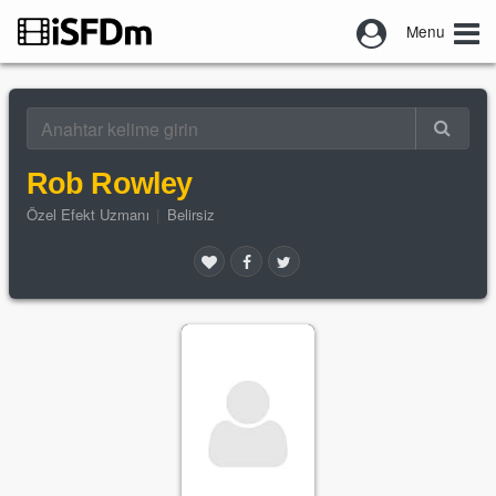
Menu
Rob Rowley
Özel Efekt Uzmanı
|
Belirsiz