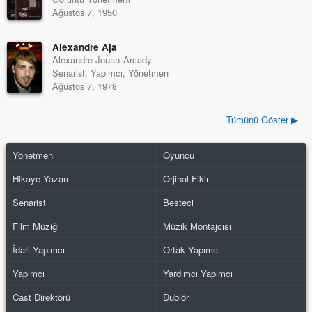
Ağustos 7, 1950
Alexandre Aja
Alexandre Jouan Arcady
Senarist, Yapımcı, Yönetmen
Ağustos 7, 1978
Tümünü Göster ▶
Yönetmen
Oyuncu
Hikaye Yazarı
Orjinal Fikir
Senarist
Besteci
Film Müziği
Müzik Montajcısı
İdari Yapımcı
Ortak Yapımcı
Yapımcı
Yardımcı Yapımcı
Cast Direktörü
Dublör