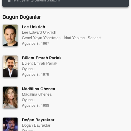
Yeni üyelik
Şifremi unuttum
Bugün Doğanlar
Lee Unkrich
Lee Edward Unkrich
Genel Yayın Yönetmeni, İdari Yapımcı, Senarist
Ağustos 8, 1967
Bülent Emrah Parlak
Bülent Emrah Parlak
Oyuncu
Ağustos 8, 1979
Mãdãlina Ghenea
Mãdãlina Ghenea
Oyuncu
Ağustos 8, 1988
Doğan Bayraktar
Doğan Bayraktar
Oyuncu