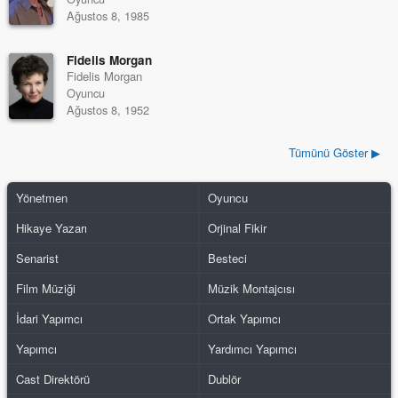
Ağustos 8, 1985
Fidelis Morgan
Fidelis Morgan
Oyuncu
Ağustos 8, 1952
Tümünü Göster ▶
Yönetmen
Oyuncu
Hikaye Yazarı
Orjinal Fikir
Senarist
Besteci
Film Müziği
Müzik Montajcısı
İdari Yapımcı
Ortak Yapımcı
Yapımcı
Yardımcı Yapımcı
Cast Direktörü
Dublör