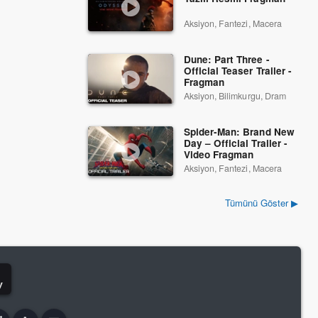
Aksiyon, Fantezi, Macera
Dune: Part Three -
Official Teaser Trailer -
Fragman
Aksiyon, Bilimkurgu, Dram
Spider-Man: Brand New
Day – Official Trailer -
Video Fragman
Aksiyon, Fantezi, Macera
Tümünü Göster ▶
y