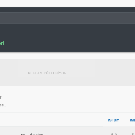
ri
REKLAM YÜKLENİYOR
r
esi..
iSFDm
IM
Anlatıcı
5.0
5