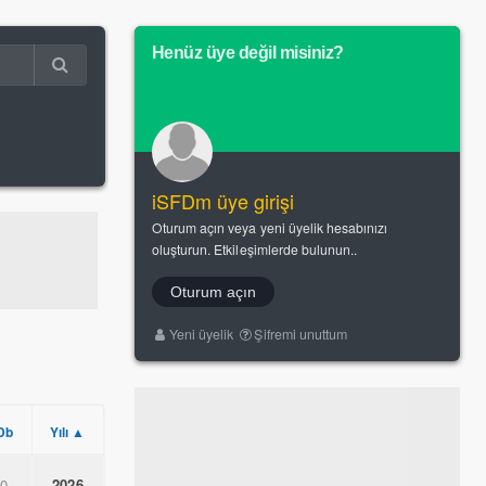
Henüz üye değil misiniz?
iSFDm üye girişi
Oturum açın veya yeni üyelik hesabınızı
oluşturun. Etkileşimlerde bulunun..
Oturum açın
Yeni üyelik
Şifremi unuttum
Db
Yılı ▲
.0
2026