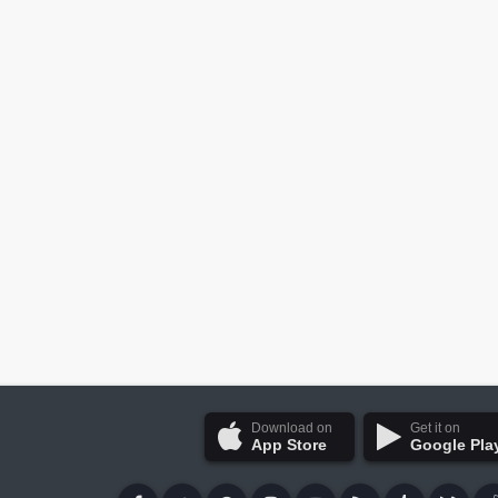
Download on
Get it on
App Store
Google Pla