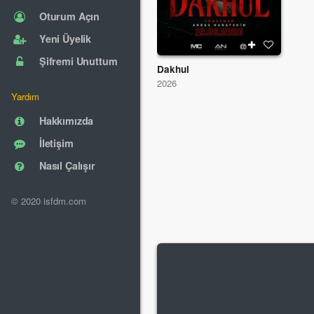
Oturum Açın
Yeni Üyelik
Şifremi Unuttum
Dakhul
2026
Yardım
Hakkımızda
İletişim
Nasıl Çalışır
© 2020 isfdm.com