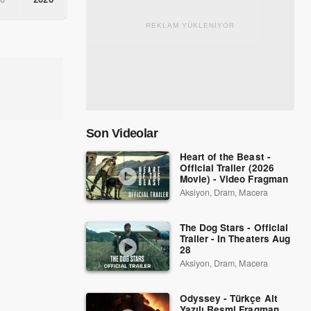
REKLAM YÜKLENİYOR
Son Videolar
Heart of the Beast -
Official Trailer (2026
Movie) - Video Fragman
Aksiyon, Dram, Macera
The Dog Stars - Official
Trailer - In Theaters Aug
28
Aksiyon, Dram, Macera
Odyssey - Türkçe Alt
Yazılı Resmi Fragman