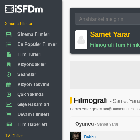
Sinema Filmler
Samet Yarar
Sinema Filmleri
En Popüler Filmler
Filmografi Tüm Filmle
Film Türleri
Vizyondakiler
Seanslar
Vizyon Takvimi
Çok Yakında
Filmografi
- Samet Yara
Gişe Rakamları
Samet Yarar görev aldığı filmlerin tüm list
Devam Filmleri
Oyuncu
Film Haberleri
- Samet Yarar
TV Diziler
Dakhul