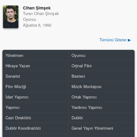
Cihan Şimşek
Turan Cihan Şimşek
Oyuncu
Ağustos 6, 1992
Tümünü Göster ▶
Yönetmen
Oyuncu
Hikaye Yazarı
Orjinal Fikir
Senarist
Besteci
Film Müziği
Müzik Montajcısı
İdari Yapımcı
Ortak Yapımcı
Yapımcı
Yardımcı Yapımcı
Cast Direktörü
Dublör
Dublör Koordinatörü
Genel Yayın Yönetmeni