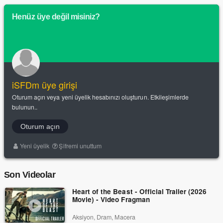
Henüz üye değil misiniz?
iSFDm üye girişi
Oturum açın veya yeni üyelik hesabınızı oluşturun. Etkileşimlerde
bulunun..
Oturum açın
Yeni üyelik
Şifremi unuttum
Son Videolar
Heart of the Beast - Official Trailer (2026
Movie) - Video Fragman
Aksiyon, Dram, Macera