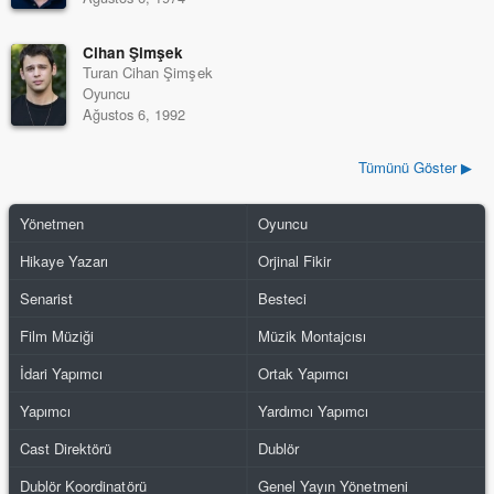
Cihan Şimşek
Turan Cihan Şimşek
Oyuncu
Ağustos 6, 1992
Tümünü Göster ▶
Yönetmen
Oyuncu
Hikaye Yazarı
Orjinal Fikir
Senarist
Besteci
Film Müziği
Müzik Montajcısı
İdari Yapımcı
Ortak Yapımcı
Yapımcı
Yardımcı Yapımcı
Cast Direktörü
Dublör
Dublör Koordinatörü
Genel Yayın Yönetmeni