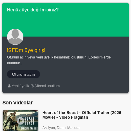
Henüz üye değil misiniz?
iSFDm üye girişi
Oturum açın veya yeni üyelik hesabınızı oluşturun. Etkileşimlerde
bulunun..
Oturum açın
Yeni üyelik
Şifremi unuttum
Son Videolar
Heart of the Beast - Official Trailer (2026
Movie) - Video Fragman
Aksiyon, Dram, Macera