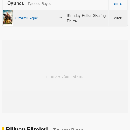
Oyuncu
- Tyreece Boyce
Yılı ▲
Birthday Roller Skating
Gizemli Ağaç
2026
Elf #4
REKLAM YÜKLENİYOR
Bilinen Filmleri -