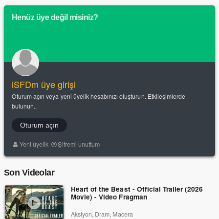
Henüz üye değil misiniz?
iSFDm üye girişi
Oturum açın veya yeni üyelik hesabınızı oluşturun. Etkileşimlerde
bulunun..
Oturum açın
Yeni üyelik
Şifremi unuttum
Son Videolar
Heart of the Beast - Official Trailer (2026
Movie) - Video Fragman
Aksiyon, Dram, Macera