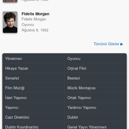
Fidelis Morgan
Fidelis Morgan
Oyuncu
Ağustos 8, 1952
Tümünü Göster ▶
Yönetmen
Oyuncu
Hikaye Yazarı
Orjinal Fikir
Senarist
Besteci
Film Müziği
Müzik Montajcısı
İdari Yapımcı
Ortak Yapımcı
Yapımcı
Yardımcı Yapımcı
Cast Direktörü
Dublör
Dublör Koordinatörü
Genel Yayın Yönetmeni