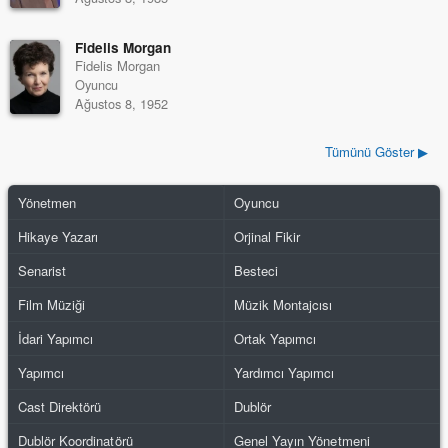
Fidelis Morgan
Fidelis Morgan
Oyuncu
Ağustos 8, 1952
Tümünü Göster ▶
Yönetmen
Oyuncu
Hikaye Yazarı
Orjinal Fikir
Senarist
Besteci
Film Müziği
Müzik Montajcısı
İdari Yapımcı
Ortak Yapımcı
Yapımcı
Yardımcı Yapımcı
Cast Direktörü
Dublör
Dublör Koordinatörü
Genel Yayın Yönetmeni