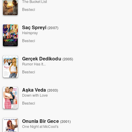
The Bucket List
Besteci
Saç Spreyi
(2007)
Hairspray
Besteci
Gerçek Dedikodu
(2005)
Rumor Has It...
Besteci
Aşka Veda
(2003)
Down with Love
Besteci
Onunla Bir Gece
(2001)
One Night at McCool's