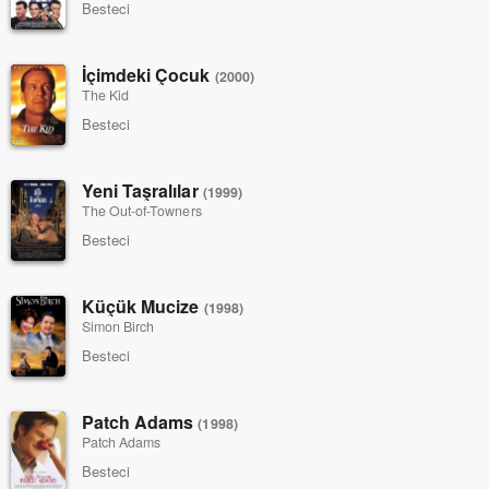
Besteci
İçimdeki Çocuk
(2000)
The Kid
Besteci
Yeni Taşralılar
(1999)
The Out-of-Towners
Besteci
Küçük Mucize
(1998)
Simon Birch
Besteci
Patch Adams
(1998)
Patch Adams
Besteci