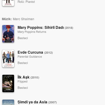
Rolü:
Pianist
Marc Shaiman
Müzik:
Mary Poppins: Sihirli Dadı
(2018)
Mary Poppins Returns
Besteci
Evde Curcuna
(2012)
Parental Guidance
Besteci
İlk Aşk
(2010)
Flipped
Besteci
Şimdi ya da Asla
(2007)