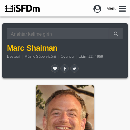
Menu
Marc Shaiman
Besteci
|
Müzik Süpervizörü
|
Oyuncu
|
Ekim 22, 1959