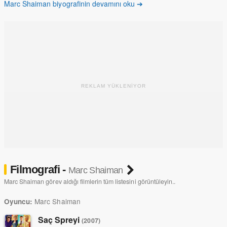
Marc Shaiman biyografinin devamını oku ➔
beğeni toplayan müzikleriyle film müziği endüstrisinde kendine
özgü bir yer edindi. Shaiman, "Hairspray" müzikaliyle Grammy ve
Emmy Ödülleri ile Tony Ödülü kazandı. Oscar'a aday gösterildi ve
halen müzikal sahnelerde ve sinema müziklerinde çalışıyor.
Shaiman ayrıca bazı filmlerde oyuncu olarak yer aldı ve birçok kez
piyano çaldı.
REKLAM YÜKLENİYOR
Filmografi -
Marc Shaiman
Marc Shaiman görev aldığı filmlerin tüm listesini görüntüleyin..
Marc Shaiman
Oyuncu:
Saç Spreyi
(2007)