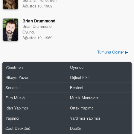
Senarist, Yönetmen
Ağustos 10, 1969
Brian Drummond
Brian Drummond
Oyuncu
Ağustos 10, 1969
Tümünü Göster ▶
Yönetmen
Oyuncu
Hikaye Yazarı
Orjinal Fikir
Senarist
Besteci
Film Müziği
Müzik Montajcısı
İdari Yapımcı
Ortak Yapımcı
Yapımcı
Yardımcı Yapımcı
Cast Direktörü
Dublör