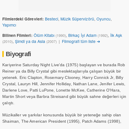
Besteci
,
Müzik Süpervizörü
,
Oyuncu
,
Filmlerdeki Görevleri:
Yapımcı
Ölüm Kitabı
,
Birkaç İyi Adam
,
İlk Aşk
Bilinen Filmleri:
(1990)
(1992)
,
Şimdi ya da Asla
|
Filmografi tüm liste ➔
(2010)
(2007)
Biyografi
Kariyerine Saturday Night Live'da (1975) başlayan ve burada Rob
Reiner ya da Billy Crystal gibi meslektaşlarıyla çalışan büyük bir
yetenek. Eric Clapton, Rosemary Clooney, Harry Connick Jr, Billy
Crystal, Lauryn Hill, Jennifer Holliday, Nathan Lane, Jenifer Lewis,
Darlene Love, Patti LuPone, Lonette McKee, Catherine O'Hara,
Martin Short veya Barbra Streisand gibi büyük sahne değerleri için
çalıştı.
Müzikaller ve şarkılar konusunda büyük bir yeteneğe sahip olan
Shaiman, The American President (1995), Patch Adams (1998),
Simon Birch (1998) veya South Park (1997) için yaptığı ve büyük