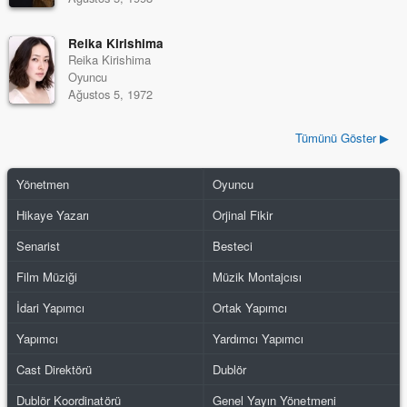
Reika Kirishima
Reika Kirishima
Oyuncu
Ağustos 5, 1972
Tümünü Göster ▶
Yönetmen
Oyuncu
Hikaye Yazarı
Orjinal Fikir
Senarist
Besteci
Film Müziği
Müzik Montajcısı
İdari Yapımcı
Ortak Yapımcı
Yapımcı
Yardımcı Yapımcı
Cast Direktörü
Dublör
Dublör Koordinatörü
Genel Yayın Yönetmeni