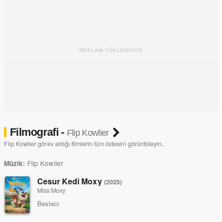
REKLAM YÜKLENİYOR
Filmografi -
Flip Kowlier
Flip Kowlier görev aldığı filmlerin tüm listesini görüntüleyin..
Flip Kowlier
Müzik:
Cesur Kedi Moxy
(2025)
Miss Moxy
Besteci