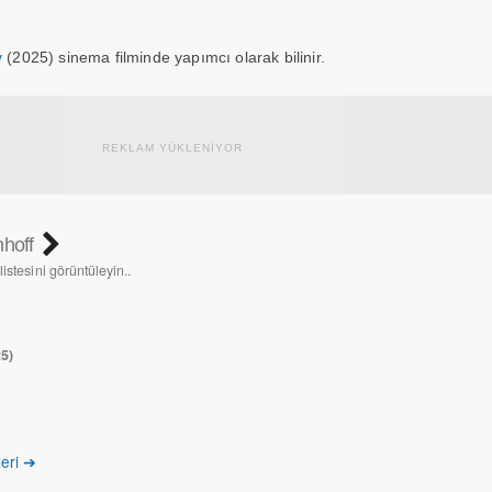
y
(2025) sinema filminde yapımcı olarak bilinir.
REKLAM YÜKLENİYOR
hoff
istesini görüntüleyin..
5)
leri ➔