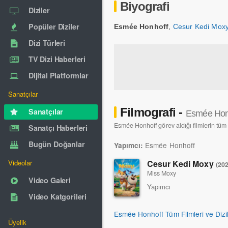
Biyografi
Diziler
Popüler Diziler
Esmée Honhoff
,
Cesur Kedi Mox
Dizi Türleri
TV Dizi Haberleri
Dijital Platformlar
Sanatçılar
Filmografi -
Sanatçılar
Esmée Hon
Esmée Honhoff görev aldığı filmlerin tüm l
Sanatçı Haberleri
Bugün Doğanlar
Esmée Honhoff
Yapımcı:
Cesur Kedi Moxy
Videolar
(202
Miss Moxy
Video Galeri
Yapımcı
Video Katgorileri
Esmée Honhoff Tüm Filmleri ve Dizi
Üyelik