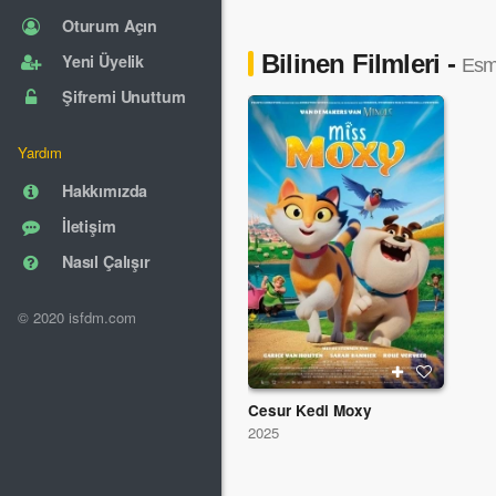
Oturum Açın
Bilinen Filmleri -
Yeni Üyelik
Esm
Şifremi Unuttum
Yardım
Hakkımızda
İletişim
Nasıl Çalışır
© 2020 isfdm.com
Cesur Kedi Moxy
2025