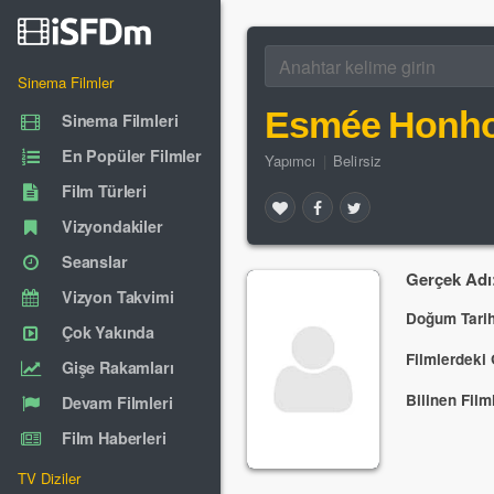
Sinema Filmler
Esmée Honho
Sinema Filmleri
En Popüler Filmler
Yapımcı
|
Belirsiz
Film Türleri
Vizyondakiler
Seanslar
Gerçek Adı
Vizyon Takvimi
Doğum Tarih
Çok Yakında
Filmlerdeki 
Gişe Rakamları
Bilinen Filml
Devam Filmleri
Film Haberleri
TV Diziler