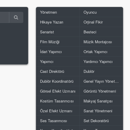
Yönetmen
Oyuncu
Hikaye Yazarı
Orjinal Fikir
Senarist
Besteci
Film Müziği
Müzik Montajcısı
İdari Yapımcı
Ortak Yapımcı
Yapımcı
Yardımcı Yapımcı
Cast Direktörü
Dublör
Dublör Koordinatörü
Genel Yayın Yönetmeni
Görsel Efekt Uzmanı
Görüntü Yönetmeni
Kostüm Tasarımcısı
Makyaj Sanatçısı
Özel Efekt Uzmanı
Sanat Yönetmeni
Ses Tasarımcısı
Set Dekoratörü