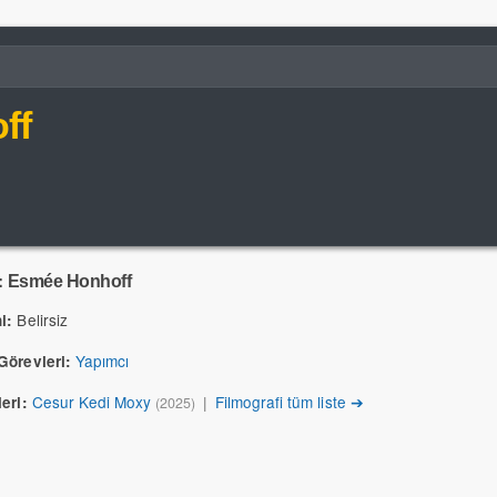
ff
:
Esmée Honhoff
Belirsiz
i:
Yapımcı
Görevleri:
Cesur Kedi Moxy
|
Filmografi tüm liste ➔
eri:
(2025)