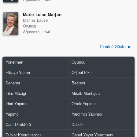
Marie-Luise Marjan
Marlies Lause
Oyuncu
Ağustos 9, 1940
Tümünü Göster ▶
Yönetmen
Oyuncu
Hikaye Yazarı
Orjinal Fikir
Senarist
Besteci
Film Müziği
Müzik Montajcısı
İdari Yapımcı
Ortak Yapımcı
Yapımcı
Yardımcı Yapımcı
Cast Direktörü
Dublör
Dublör Koordinatörü
Genel Yayın Yönetmeni