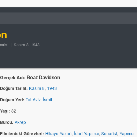
on
arist
|
Kasım 8, 1943
Gerçek Adı:
Boaz Davidson
Kasım 8
,
1943
Doğum Tarihi:
Tel Aviv, İsrail
Doğum Yeri:
82
Yaşı:
Akrep
Burcu:
Hikaye Yazarı
,
İdari Yapımcı
,
Senarist
,
Yapımcı
Filmlerdeki Görevleri: