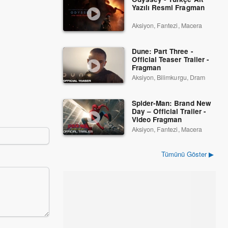
Prens ve Ben 4
Herkül: Efsane Başl
Yazılı Resmi Fragman
2010
2014
Aksiyon, Fantezi, Macera
Dune: Part Three -
Official Teaser Trailer -
Fragman
Aksiyon, Bilimkurgu, Dram
Spider-Man: Brand New
Day – Official Trailer -
Video Fragman
Aksiyon, Fantezi, Macera
Tümünü Göster ▶