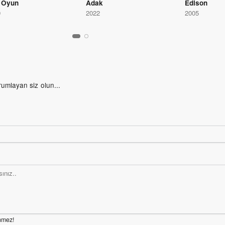
 Oyun
Adak
Edison
9
2022
2005
rumlayan siz olun...
nmez!