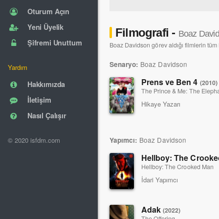
Oturum Açın
Yeni Üyelik
Filmografi -
Boaz Davi
Şifremi Unuttum
Boaz Davidson görev aldığı filmlerin tüm l
Boaz Davidson
Senaryo:
Yardım
Prens ve Ben 4
(2010)
Hakkımızda
The Prince & Me: The Eleph
İletişim
Hikaye Yazarı
Nasıl Çalışır
Boaz Davidson
Yapımcı:
© 2020 isfdm.com
Hellboy: The Crook
Hellboy: The Crooked Man
İdari Yapımcı
Adak
(2022)
The Offering