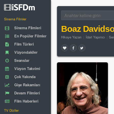
Sinema Filmler
Boaz Davids
Sinema Filmleri
En Popüler Filmler
Hikaye Yazarı
|
İdari Yapımcı
|
Sen
Film Türleri
Vizyondakiler
Seanslar
Vizyon Takvimi
Çok Yakında
Gişe Rakamları
Devam Filmleri
Film Haberleri
TV Diziler