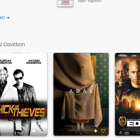
İdari Yapımcı
eri ➔
z Davidson