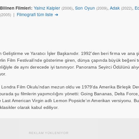
Yalnız Kalpler
,
Son Oyun
,
Adak
,
E
Bilinen Filmleri:
(2006)
(2009)
(2022)
|
Filmografi tüm liste ➔
(2005)
 Geliştirme ve Yaratıcı İşler Başkanıdır. 1992'den beri firma ve ana ş
rlin Film Festivali'nde gösterime giren, dünya çapında büyük beğeni to
ğiyle de aynı derecede iyi tanınıyor. Panorama Seyirci Ödülünü alıyo
yor.
u, Londra Film Okulu'ndan mezun oldu ve 1979'da Amerika Birleşik Dev
 burada şu filmlerin yapımcılığını yönetti: Going Bananas, Delta Forc
e Last American Virgin adlı Lemon Popsicle'ın Amerikan versiyonu. Bu
lasikler olarak kabul ediliyor.
REKLAM YÜKLENİYOR