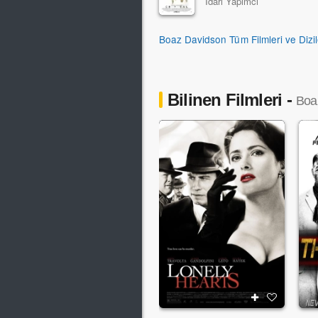
İdari Yapımcı
Boaz Davidson Tüm Filmleri ve Dizil
Bilinen Filmleri -
Boa