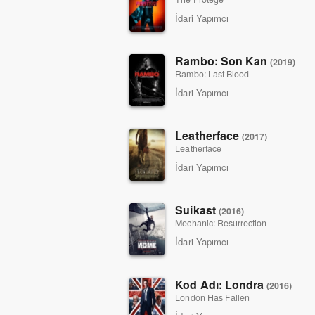
İdari Yapımcı
Rambo: Son Kan
(2019)
Rambo: Last Blood
İdari Yapımcı
Leatherface
(2017)
Leatherface
İdari Yapımcı
Suikast
(2016)
Mechanic: Resurrection
İdari Yapımcı
Kod Adı: Londra
(2016)
London Has Fallen