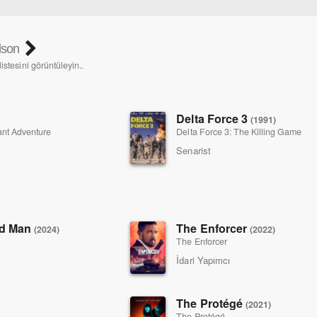
dson
istesini görüntüleyin..
Delta Force 3
(1991)
ant Adventure
Delta Force 3: The Killing Game
Senarist
ed Man
The Enforcer
(2024)
(2022)
The Enforcer
İdari Yapımcı
The Protégé
(2021)
The Protégé