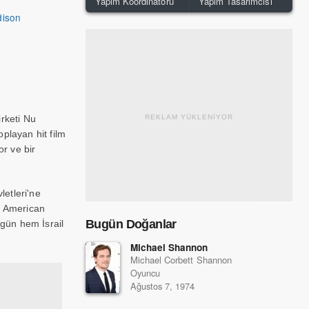
Yapım Koordinatörü
Yapım Tasarımcısı
dison
irketi Nu
REKLAM YÜKLENİYOR
playan hit film
r ve bir
letleri'ne
e, American
Bugün Doğanlar
gün hem İsrail
Michael Shannon
Michael Corbett Shannon
Oyuncu
Ağustos 7, 1974