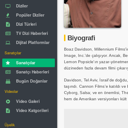
Diziler
Popüler Diziler
Dizi Türleri
TV Dizi Haberleri
Biyografi
Dijital Platformlar
Boaz Davidson, Millennium Films'in
Sanatçılar
Image, Inc.'de çalışıyor. Ancak, Be
Lemon Popsicle'ın yazar-yönetmenli
Sanatçılar
düzineden fazla devam filmi çıkarı
Sanatçı Haberleri
Davidson, Tel Aviv, İsrail'de doğd
Bugün Doğanlar
taşındı. Cannon Films'e katıldı ve
Videolar
Cyborg, Salsa; ve en önemlisi, Th
hem de Amerikan versiyonları kült k
Video Galeri
Video Katgorileri
Üyelik