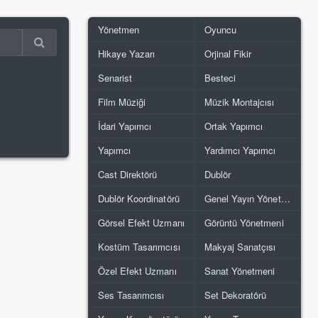
Yönetmen
Oyuncu
Hikaye Yazarı
Orjinal Fikir
Senarist
Besteci
Film Müziği
Müzik Montajcısı
İdari Yapımcı
Ortak Yapımcı
Yapımcı
Yardımcı Yapımcı
Cast Direktörü
Dublör
Dublör Koordinatörü
Genel Yayın Yönetmeni
Görsel Efekt Uzmanı
Görüntü Yönetmeni
Kostüm Tasarımcısı
Makyaj Sanatçısı
Özel Efekt Uzmanı
Sanat Yönetmeni
Ses Tasarımcısı
Set Dekoratörü