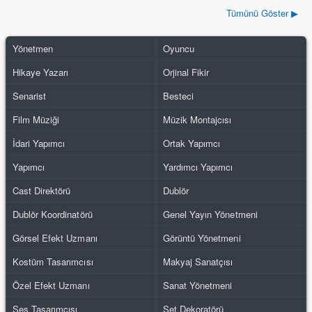
Tümünü Göster ▶
Yönetmen
Oyuncu
Hikaye Yazarı
Orjinal Fikir
Senarist
Besteci
Film Müziği
Müzik Montajcısı
İdari Yapımcı
Ortak Yapımcı
Yapımcı
Yardımcı Yapımcı
Cast Direktörü
Dublör
Dublör Koordinatörü
Genel Yayın Yönetmeni
Görsel Efekt Uzmanı
Görüntü Yönetmeni
Kostüm Tasarımcısı
Makyaj Sanatçısı
Özel Efekt Uzmanı
Sanat Yönetmeni
Ses Tasarımcısı
Set Dekoratörü