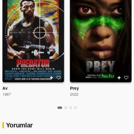
Av
Prey
1987
2022
Yorumlar