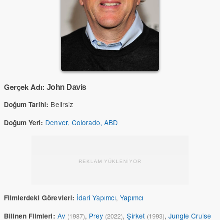
Gerçek Adı:
John Davis
Belirsiz
Doğum Tarihi:
Denver, Colorado, ABD
Doğum Yeri:
REKLAM YÜKLENİYOR
İdari Yapımcı
,
Yapımcı
Filmlerdeki Görevleri:
Av
,
Prey
,
Şirket
,
Jungle Cruise
Bilinen Filmleri:
(1987)
(2022)
(1993)