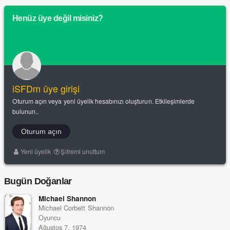
Henüz üye değil misiniz?
iSFDm üye girişi
Oturum açın veya yeni üyelik hesabınızı oluşturun. Etkileşimlerde
bulunun..
Oturum açın
Yeni üyelik
Şifremi unuttum
Bugün Doğanlar
Michael Shannon
Michael Corbett Shannon
Oyuncu
Ağustos 7, 1974