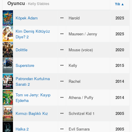
Oyuncu
- Kelly Stables
Yılı ▲
Köpek Adam
Harold
2025
Kim Demiş Kötüyüz
Maureen / Jenny
2025
Diye? 2
Dolittle
Mouse (voice)
2020
Superstore
Kelly
2015
Patrondan Kurtulma
Rachel
2014
Sanatı 2
Tom ve Jerry: Kayıp
Athena / Puffy
2014
Ejderha
Kırmızı Başlıklı Kız
Schnitzel Kid 1
2005
Halka 2
Evil Samara
2005