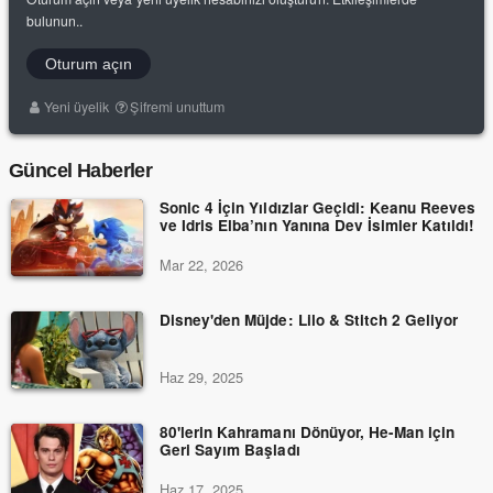
bulunun..
Oturum açın
Yeni üyelik
Şifremi unuttum
Güncel Haberler
Sonic 4 İçin Yıldızlar Geçidi: Keanu Reeves
ve Idris Elba’nın Yanına Dev İsimler Katıldı!
Mar 22, 2026
Disney'den Müjde: Lilo & Stitch 2 Geliyor
Haz 29, 2025
80'lerin Kahramanı Dönüyor, He-Man için
Geri Sayım Başladı
Haz 17, 2025