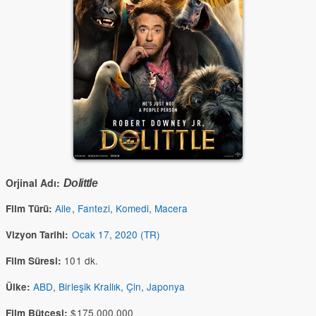
Orjinal Adı:
Dolittle
Aile
,
Fantezi
,
Komedi
,
Macera
Film Türü:
Ocak 17, 2020 (TR)
Vizyon Tarihi:
101 dk.
Film Süresi:
ABD
,
Birleşik Krallık
,
Çin
,
Japonya
Ülke:
$175,000,000
Film Bütçesi: