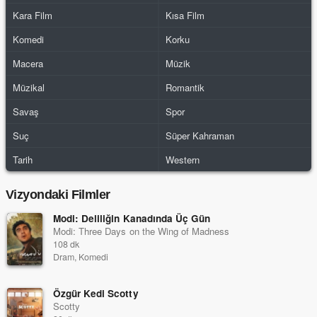
Kara Film
Kısa Film
Komedi
Korku
Macera
Müzik
Müzikal
Romantik
Savaş
Spor
Suç
Süper Kahraman
Tarih
Western
Vizyondaki Filmler
Modi: Deliliğin Kanadında Üç Gün
Modi: Three Days on the Wing of Madness
108 dk
Dram, Komedi
Özgür Kedi Scotty
Scotty