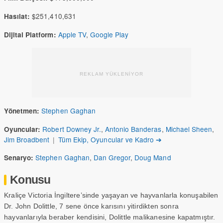
$251,410,631
Hasılat:
Apple TV
,
Google Play
Dijital Platform:
REKLAM YÜKLENİYOR
Stephen Gaghan
Yönetmen:
Robert Downey Jr.
,
Antonio Banderas
,
Michael Sheen
,
Oyuncular:
Jim Broadbent
|
Tüm Ekip, Oyuncular ve Kadro ➔
Stephen Gaghan
,
Dan Gregor
,
Doug Mand
Senaryo:
Konusu
Kraliçe Victoria İngiltere’sinde yaşayan ve hayvanlarla konuşabilen
Dr. John Dolittle, 7 sene önce karısını yitirdikten sonra
hayvanlarıyla beraber kendisini, Dolittle malikanesine kapatmıştır.