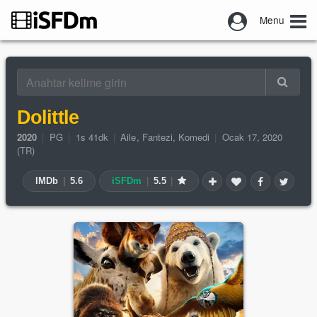
Menu
Dolittle
2020
|
PG
|
1s 41dk
|
Aile
,
Fantezi
,
Komedi
|
Ocak 17, 2020
(TR)
IMDb
|
5.6
iSFDm
|
5.5
|