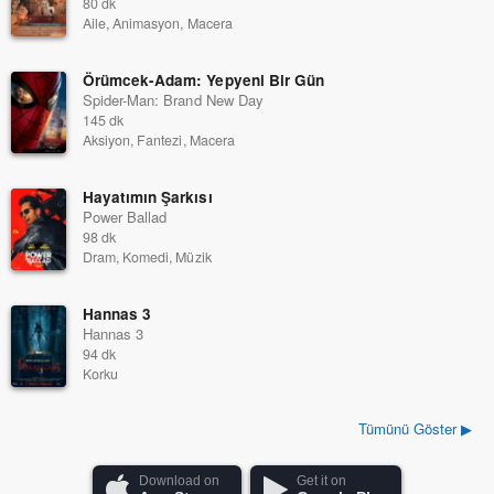
80 dk
Aile, Animasyon, Macera
Örümcek-Adam: Yepyeni Bir Gün
Spider-Man: Brand New Day
145 dk
Aksiyon, Fantezi, Macera
Hayatımın Şarkısı
Power Ballad
98 dk
Dram, Komedi, Müzik
Hannas 3
Hannas 3
94 dk
Korku
Tümünü Göster ▶
Download on
Get it on