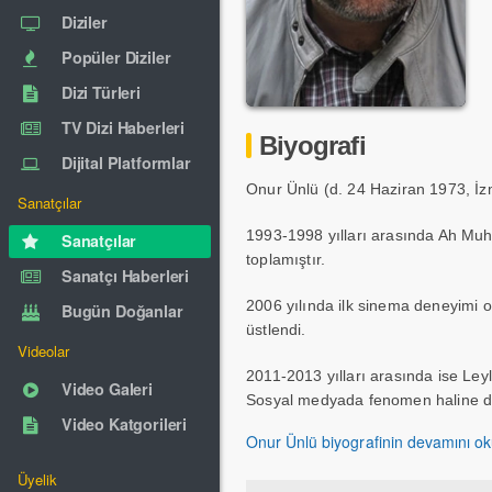
Diziler
Popüler Diziler
Dizi Türleri
TV Dizi Haberleri
Biyografi
Dijital Platformlar
Onur Ünlü (d. 24 Haziran 1973, İzm
Sanatçılar
1993-1998 yılları arasında Ah Muhsi
Sanatçılar
toplamıştır.
Sanatçı Haberleri
2006 yılında ilk sinema deneyimi ola
Bugün Doğanlar
üstlendi.
Videolar
2011-2013 yılları arasında ise Leyl
Video Galeri
Sosyal medyada fenomen haline dö
Video Katgorileri
2013 yıllarında ise Şubat dizisini
Onur Ünlü biyografinin devamını o
üstlenmiş, aynı zamanda bu dizide 
Üyelik