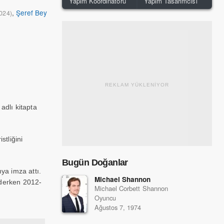
Yapım Koordinatörü
Yapım Tasarımcısı
,
Şeref Bey
024)
REKLAM YÜKLENİYOR
adlı kitapta
stliğini
Bugün Doğanlar
ıya imza attı.
Michael Shannon
ederken 2012-
Michael Corbett Shannon
önetmenliğini
Oyuncu
Ağustos 7, 1974