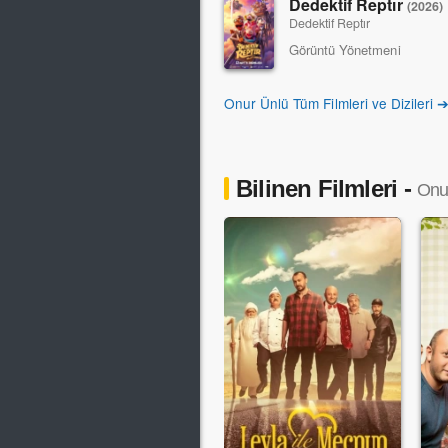
Dedektif Reptır
(2026)
Dedektif Reptır
Görüntü Yönetmeni
Onur Ünlü Tüm Filmleri ve Dizileri 
Bilinen Filmleri -
Onu