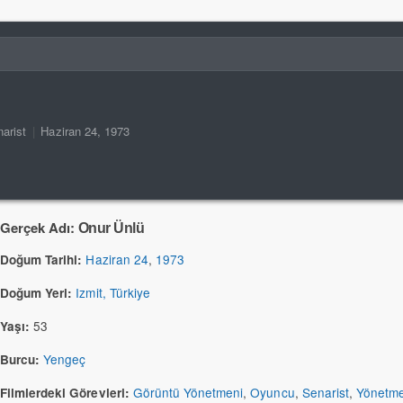
arist
|
Haziran 24, 1973
Gerçek Adı:
Onur Ünlü
Haziran 24
,
1973
Doğum Tarihi:
Izmit, Türkiye
Doğum Yeri:
53
Yaşı:
Yengeç
Burcu:
Görüntü Yönetmeni
,
Oyuncu
,
Senarist
,
Yönetm
Filmlerdeki Görevleri: