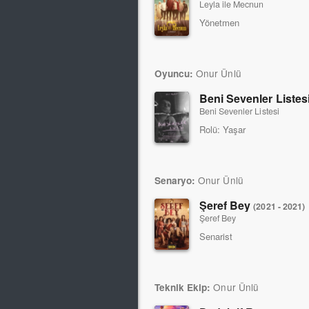
Leyla ile Mecnun
Yönetmen
Onur Ünlü
Oyuncu:
Beni Sevenler Listes
Beni Sevenler Listesi
Rolü:
Yaşar
Onur Ünlü
Senaryo:
Şeref Bey
(2021 - 2021)
Şeref Bey
Senarist
Onur Ünlü
Teknik Ekip: