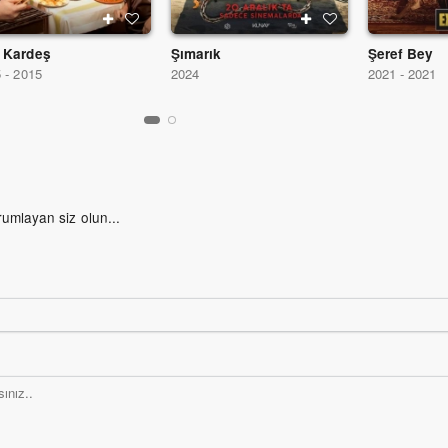
 Kardeş
Şımarık
Şeref Bey
 - 2015
2024
2021 - 2021
rumlayan siz olun...