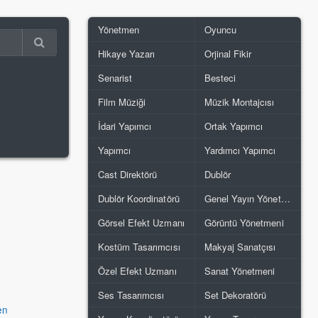
Yönetmen
Oyuncu
Hikaye Yazarı
Orjinal Fikir
Senarist
Besteci
Film Müziği
Müzik Montajcısı
İdari Yapımcı
Ortak Yapımcı
Yapımcı
Yardımcı Yapımcı
Cast Direktörü
Dublör
Dublör Koordinatörü
Genel Yayın Yönetmeni
Görsel Efekt Uzmanı
Görüntü Yönetmeni
Kostüm Tasarımcısı
Makyaj Sanatçısı
Özel Efekt Uzmanı
Sanat Yönetmeni
Ses Tasarımcısı
Set Dekoratörü
en