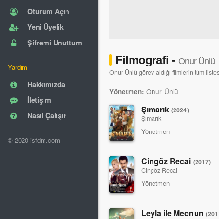
Oturum Açın
Yeni Üyelik
Şifremi Unuttum
Filmografi -
Onur Ünlü
Yardım
Onur Ünlü görev aldığı filmlerin tüm listes
Hakkımızda
Onur Ünlü
Yönetmen:
İletişim
Şımarık
(2024)
Nasıl Çalışır
Şımarık
Yönetmen
© 2020 isfdm.com
Cingöz Recai
(2017)
Cingöz Recai
Yönetmen
Leyla ile Mecnun
(201