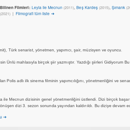
Leyla ile Mecnun
,
Beş Kardeş
,
Şımarık
Bilinen Filmleri:
(2011)
(2015)
(2
|
Filmografi tüm liste ➔
(2021)
it), Türk senarist, yönetmen, yapımcı, şair, müzisyen ve oyuncu.
n Ünlü mahlasıyla birçok şiir yazmıştır. Yazdığı şiirleri Gidiyorum Bu 
n Polis adlı ilk sinema filminin yapımcılığını, yönetmenliğini ve senari
a ile Mecnun dizisinin genel yönetmenliğini üstlendi. Dizi birçok başar
nüşen dizi 3. sezon sonunda yayından kaldırıldı. Bu diziye devam 
n genel yönetmenliğini yaptı. Daha sonra Ben de Özledim adlı dizinin y
ku ➔
Onur Ünlü rolü ile kendisini canlandırmıştır.