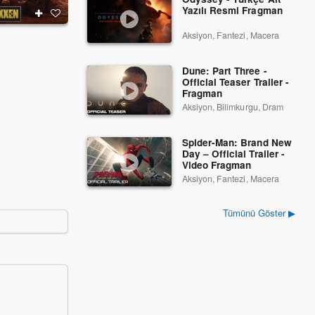
Yazılı Resmi Fragman
Aksiyon, Fantezi, Macera
Dedektif Reptır
Cingöz Recai
2026
2017
Dune: Part Three -
Official Teaser Trailer -
Fragman
Aksiyon, Bilimkurgu, Dram
Spider-Man: Brand New
Day – Official Trailer -
Video Fragman
Aksiyon, Fantezi, Macera
Tümünü Göster ▶