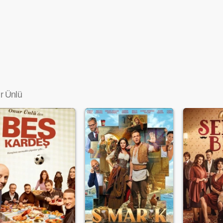
➔
r Ünlü