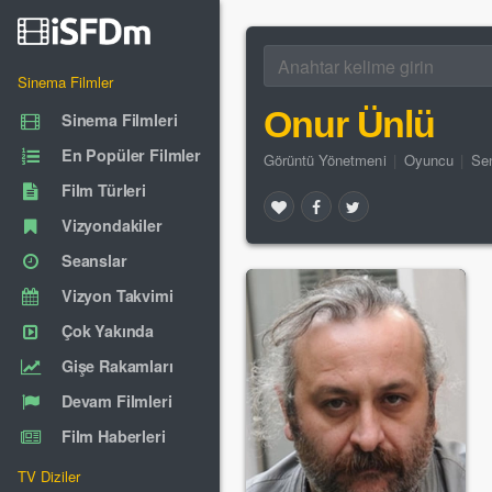
Sinema Filmler
Onur Ünlü
Sinema Filmleri
En Popüler Filmler
Görüntü Yönetmeni
|
Oyuncu
|
Sen
Film Türleri
Vizyondakiler
Seanslar
Vizyon Takvimi
Çok Yakında
Gişe Rakamları
Devam Filmleri
Film Haberleri
TV Diziler