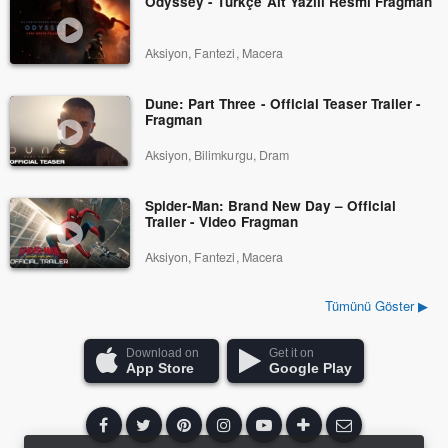
Odyssey - Türkçe Alt Yazılı Resmi Fragman
Aksiyon, Fantezi, Macera
Dune: Part Three - Official Teaser Trailer -
Fragman
Aksiyon, Bilimkurgu, Dram
Spider-Man: Brand New Day – Official
Trailer - Video Fragman
Aksiyon, Fantezi, Macera
Tümünü Göster ▶
Download on
Get it on
App Store
Google Play