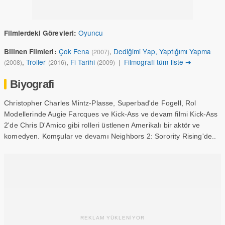
Oyuncu
Filmlerdeki Görevleri:
Çok Fena
,
Dediğimi Yap, Yaptığımı Yapma
Bilinen Filmleri:
(2007)
,
Troller
,
Fi Tarihi
|
Filmografi tüm liste ➔
(2008)
(2016)
(2009)
Biyografi
Christopher Charles Mintz-Plasse, Superbad'de Fogell, Rol
Modellerinde Augie Farcques ve Kick-Ass ve devam filmi Kick-Ass
2'de Chris D'Amico gibi rolleri üstlenen Amerikalı bir aktör ve
komedyen. Komşular ve devamı Neighbors 2: Sorority Rising'de..
REKLAM YÜKLENİYOR