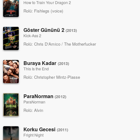
How to Train Your Dragon 2
Rolü:
Fishlegs (voice)
Göster Gününü 2
(2013)
Kick-Ass 2
Rolü:
Chris D'Amico / The Motherfucker
Buraya Kadar
(2013)
This Is the End
Rolü:
Christopher Mintz-Plasse
ParaNorman
(2012)
ParaNorman
Rolü:
Alvin
Korku Gecesi
(2011)
Fright Night