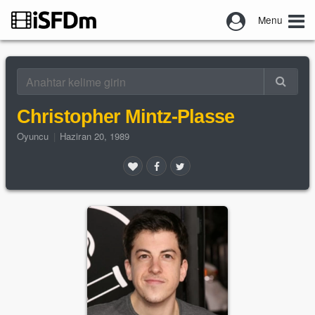
Menu
Christopher Mintz-Plasse
Oyuncu
|
Haziran 20, 1989