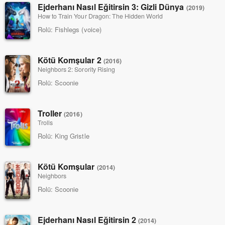
Ejderhanı Nasıl Eğitirsin 3: Gizli Dünya
(2019)
How to Train Your Dragon: The Hidden World
Rolü:
Fishlegs (voice)
Kötü Komşular 2
(2016)
Neighbors 2: Sorority Rising
Rolü:
Scoonie
Troller
(2016)
Trolls
Rolü:
King Gristle
Kötü Komşular
(2014)
Neighbors
Rolü:
Scoonie
Ejderhanı Nasıl Eğitirsin 2
(2014)