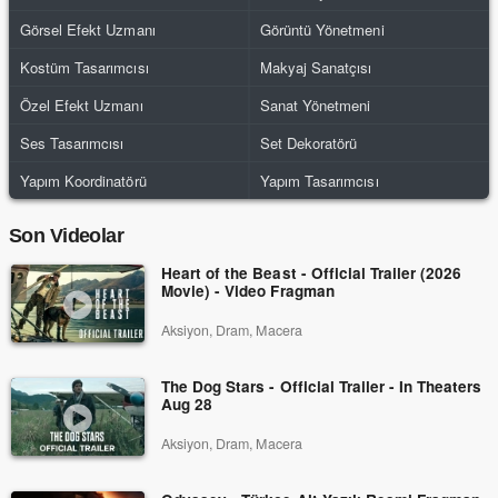
Görsel Efekt Uzmanı
Görüntü Yönetmeni
Kostüm Tasarımcısı
Makyaj Sanatçısı
Özel Efekt Uzmanı
Sanat Yönetmeni
Ses Tasarımcısı
Set Dekoratörü
Yapım Koordinatörü
Yapım Tasarımcısı
Son Videolar
Heart of the Beast - Official Trailer (2026
Movie) - Video Fragman
Aksiyon, Dram, Macera
The Dog Stars - Official Trailer - In Theaters
Aug 28
Aksiyon, Dram, Macera